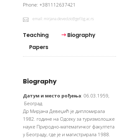
Phone: +381112637421
email: mirjana.devedzic@gef.bg.ac.rs
Teaching
Biography
Papers
Biography
Датум и место рођења
: 06.03.1959,
Београд
Др Мирјана Девеџић је ди­пло­ми­ра­ла
1982. године на Од­се­ку за туризмолошке
науке При­род­но-ма­те­ма­тич­ког фа­кул­те­та
у Бе­о­гра­ду, где је и магистрирала 1988.