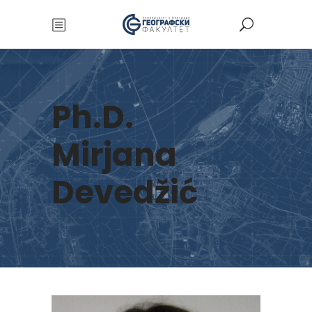
Ph.D.
Mirjana
Devedžić