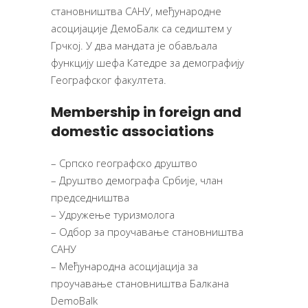
становништва САНУ, међународне
асоцијације ДемоБалк са седиштем у
Грчкој. У два мандата је обављала
функцију шефа Катедре за демографију
Географског факултета.
Membership in foreign and
domestic associations
– Српско географско друштво
– Друштво демографа Србије, члан
председништва
– Удружење туризмолога
– Одбор за проучавање становништва
САНУ
– Међународна асоцијација за
проучавање становништва Балкана
DemoBalk