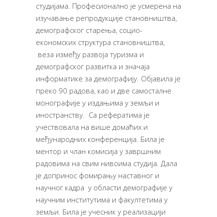
студијама. Професионално је усмерена на
изучавање репродукције становништва,
демографског старења, социо-
економских структура становништва,
веза између развоја туризма и
демографског развитка и значаја
информатике за демографију. Објавила је
преко 90 радова, као и две самосталне
монографије у издањима у земљи и
иностранству. Са рефератима је
учествовала на више домаћих и
међународних конференција. Била је
ментор и члан комисија у завршним
радовима на свим нивоима студија. Дала
је допринос фомирању наставног и
научног кадра у обла­сти де­мо­гра­фи­је у
научним институтима и факултетима у
земљи. Била је учесник у реализацији