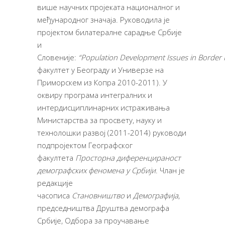
више научних пројеката националног и
међународног значаја. Руководила је
пројектом билатералне сарадње Србије
и
Словеније:
“
Population
Development
Issues
in
Border
факултет у Београду и Универзе на
Приморскем из Копра 2010-2011). У
оквиру програма интегралних и
интердисциплинарних истраживања
Министарства за просвету, науку и
технолошки развој (2011-2014) руководи
подпројектом Географског
факултета
Просторна диференцираност
демографских феномена у Србији
. Члан је
редакције
часописа
Становништво
и
Демографија
,
председништва Друштва демографа
Србије, Одбора за проучавање