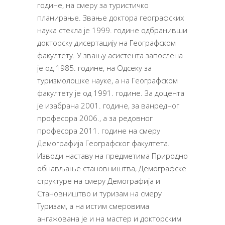
го­ди­не, на смеру за туристичко
планирање. Звање док­то­ра ге­о­граф­ских
на­у­ка стекла је 1999. го­ди­не одбранивши
докторску дисертацију на Географском
факултету. У звању асистента запослена
је од 1985. године, на Одсеку за
туризмолошке науке, а на Географском
факултету је од 1991. године. За доцента
је изабрана 2001. године, за ванредног
професора 2006., а за редовног
професора 2011. године на смеру
Демографија Географског факултета.
Изводи наставу на предметима Природно
обнављање становништва, Демографске
структуре на смеру Демографија и
Становништво и туризам на смеру
Туризам, а на истим смеровима
ангажована је и на мастер и докторским