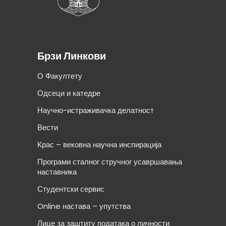
Брзи Линкови
О Факултету
Одсеци и катедре
Научно-истраживачка делатност
Вести
Крас – вековна научна инспирација
Програми сталног стручног усавршавања
наставника
Студентски сервис
Online настава – упутства
Лице за заштиту података о личности