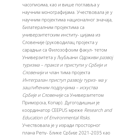
часописима, као и више поглавља у
научним монографијама. Учествовала је у
научним пројектима националног значаја,
билатералним пројектима са
универзитетским институ- цијама из
Словеније (руководилац пројекта у
сарадњи са Филозофским факул- тетом
Универзитета у Љубљани
Одрживи развој
туризма – праксе и приступи у Србији и
Словенији
и члан тима пројекта
Интегралан приступ развоју туриз- ма у
заштићеним подручјима – искуства
Србије и Словеније
са Универзитетом
Приморска, Копар). Дугогодишњи је
координатор CEEPUS мреже
Research and
Education of Environmental Risks
.
Учествовала је у изради просторног
плана Репу- блике Србије 2021-2035 као