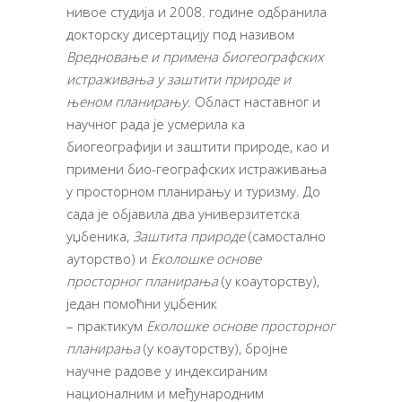
нивое студија и 2008. године одбранила
докторску дисертацију под називом
Вредновање и примена биогеографских
истраживања у заштити природе и
њеном планирању
. Област наставног и
научног рада је усмерила ка
биогеографији и заштити природе, као и
примени био-географских истраживања
у просторном планирању и туризму. До
сада је објавила два универзитетска
уџбеника,
Заштита природе
(самостално
ауторство) и
Еколошке основе
просторног планирања
(у коауторству),
један помоћни уџбеник
– практикум
Еколошке основе просторног
планирања
(у коауторству), бројне
научне радове у индексираним
националним и међународним