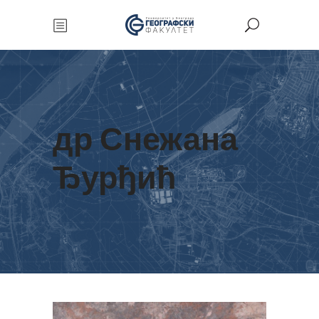
др Снежана
Ђурђић