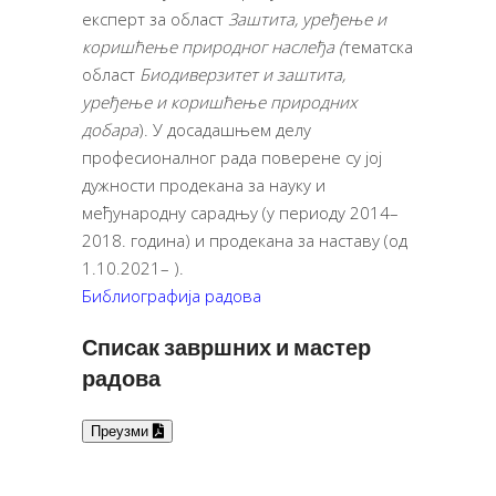
експерт за област
Заштита, уређење и
коришћење природног наслеђа (
тематска
област
Биодиверзитет и заштита,
уређење и коришћење природних
добара
). У досадашњем делу
професионалног рада поверене су јој
дужности продекана за науку и
међународну сарадњу (у периоду 2014–
2018. година) и продекана за наставу (од
1.10.2021– ).
Библиографија радова
Списак завршних и мастер
радова
Преузми