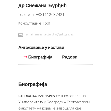
др Снежана Ђурђић
Телефон: +381112637421
Консултације:
[pdf]
email: snezana.djurdjic@gef.bg.ac.rs
Ангажовање у настави
Биографија
Радови
Биографија
СНЕЖАНА ЂУРЂИЋ
се школовала на
Универзитету у Београду – Географском
факултету на којем је завршила све