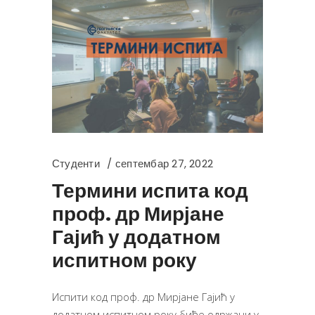
Студенти
септембар 27, 2022
Термини испита код
проф. др Мирјане
Гајић у додатном
испитном року
Испити код проф. др Мирјане Гајић у
додатном испитном року биће одржани у