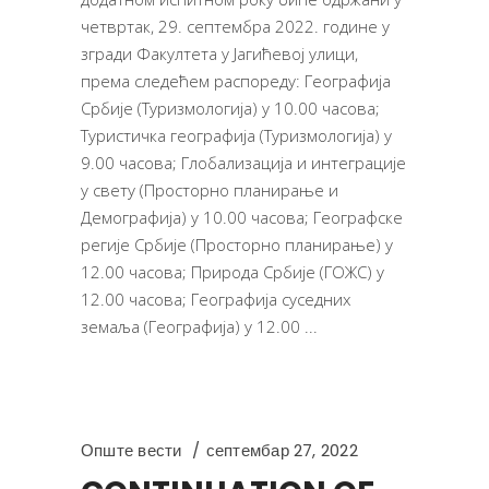
четвртак, 29. септембра 2022. године у
згради Факултета у Јагићевој улици,
према следећем распореду: Географија
Србије (Туризмологија) у 10.00 часова;
Туристичка географија (Туризмологија) у
9.00 часова; Глобализација и интеграције
у свету (Просторно планирање и
Демографија) у 10.00 часова; Географске
регије Србије (Просторно планирање) у
12.00 часова; Природа Србије (ГОЖС) у
12.00 часова; Географија суседних
земаља (Географија) у 12.00
Опште вести
септембар 27, 2022