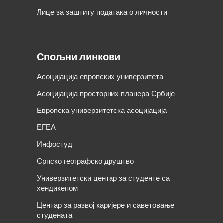
Лице за заштиту података о личности
Спољни линкови
Асоцијација европских универзитета
Асоцијација просторних планера Србије
Европска универзитетска асоцијација
ЕГЕА
Инфостуд
Српско географско друштво
Универзитетски центар за студенте са
хендикепом
Центар за развој каријере и саветовање
студената