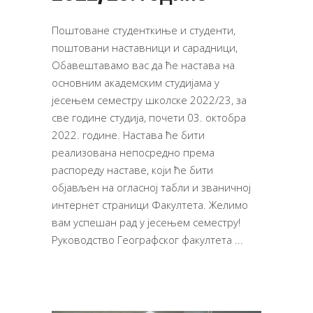
Поштоване студенткиње и студенти,
поштовани наставници и сарадници,
Обавештавамо вас да ће настава на
основним академским студијама у
јесењем семестру школске 2022/23, за
све године студија, почети 03. октобра
2022. године. Настава ће бити
реализована непосредно према
распореду наставе, који ће бити
објављен на огласној табли и званичној
интернет страници Факултета. Желимо
вам успешан рад у јесењем семестру!
Руководство Географског факултета