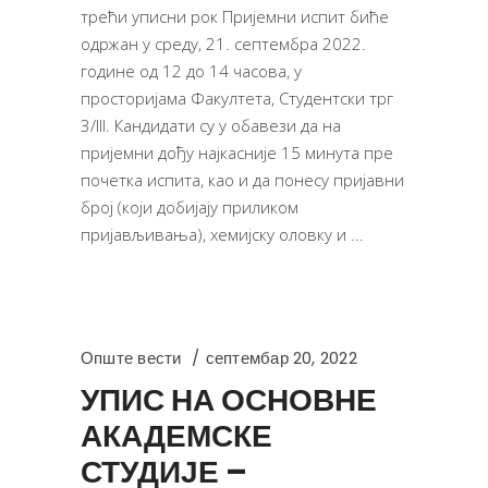
трећи уписни рок Пријемни испит биће
одржан у среду, 21. септембра 2022.
године од 12 до 14 часова, у
просторијама Факултета, Студентски трг
3/III. Кандидати су у обавези да на
пријемни дођу најкасније 15 минута пре
почетка испита, као и да понесу пријавни
број (који добијају приликом
пријављивања), хемијску оловку и
Опште вести
септембар 20, 2022
УПИС НА ОСНОВНЕ
АКАДЕМСКЕ
СТУДИЈЕ –