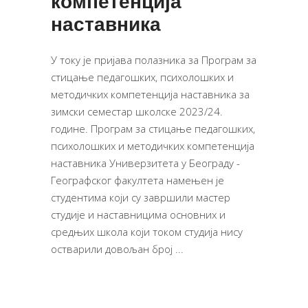
компетенција
наставника
У току је пријава полазника за Програм за
стицање педагошких, психолошких и
методичких компетенција наставника за
зимски семестар школске 2023/24.
године. Програм за стицање педагошких,
психолошких и методичких компетенција
наставника Универзитета у Београду -
Географског факултета намењен је
студентима који су завршили мастер
студије и наставницима основних и
средњих школа који током студија нису
остварили довољан број