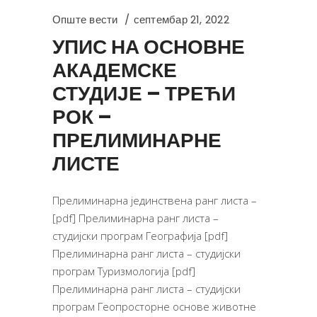
Опште вести
септембар 21, 2022
УПИС НА ОСНОВНЕ
АКАДЕМСКЕ
СТУДИЈЕ – ТРЕЋИ
РОК –
ПРЕЛИМИНАРНЕ
ЛИСТЕ
Прелиминарна јединствена ранг листa –
[pdf] Прелиминарна ранг листa –
студијски програм Географија [pdf]
Прелиминарна ранг листa – студијски
програм Туризмологија [pdf]
Прелиминарна ранг листa – студијски
програм Геопросторне основе животне