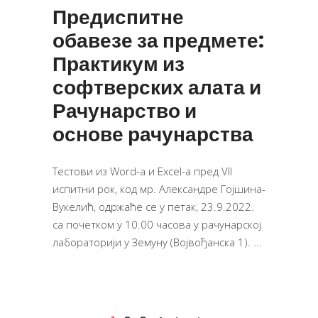
Предиспитне
обавезе за предмете:
Практикум из
софтверских алата и
Рачунарство и
основе рачунарства
Тестови из Word-a и Excel-a пред VII
испитни рок, код мр. Александре Гојшина-
Вукелић, одржаће се у петак, 23.9.2022.
са почетком у 10.00 часова у рачунарској
лабораторији у Земуну (Војвођанска 1).