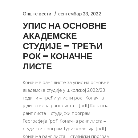
Опште вести
септембар 23, 2022
УПИС НА ОСНОВНЕ
АКАДЕМСКЕ
СТУДИЈЕ – ТРЕЋИ
РОК – КОНАЧНЕ
ЛИСТЕ
Коначне ранг листе за упис на основне
академске студије у школској 2022/23.
години – трећи уписни рок Коначна
јединствена ранг листa – [pdf] Коначна
ранг листa – студијски програм
Географија [pdf] Коначна ранг листa –
студијски програм Туризмологија [pdf]
Коначна ранг листa – студијски програм