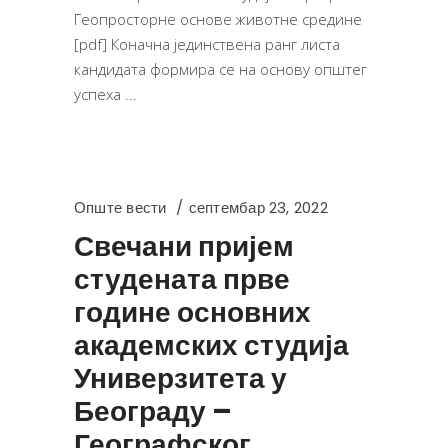
Геопросторне основе животне средине
[pdf] Коначна јединствена ранг листа
кандидата формира се на основу општег
успеха
Опште вести
септембар 23, 2022
Свечани пријем
студената прве
године основних
академских студија
Универзитета у
Београду –
Географског