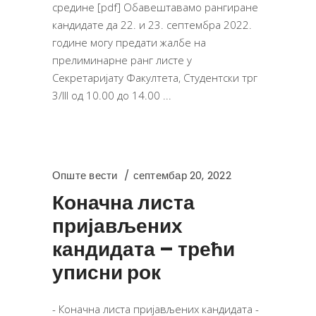
средине [pdf] Обавештавамо рангиране
кандидате да 22. и 23. септембра 2022.
године могу предати жалбе на
прелиминарне ранг листе у
Секретаријату Факултета, Студентски трг
3/III од 10.00 до 14.00
Опште вести
септембар 20, 2022
Коначна листа
пријављених
кандидата – трећи
уписни рок
- Коначна листа пријављених кандидата -