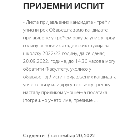
ПРИЈЕМНИ ИСПИТ
- Листа пријављених кандидата - трећи
уписни рок Обавештавамо кандидате
пријављене у трећем року за упис у прву
годину основних академских студија за
школску 2022/23 годину, да се данас,
20.09.2022. године, до 14.30 часова могу
обратити Факултету, уколико у
објављеној Листи пријављених кандидата
уоче словну или другу техничку грешку
насталу приликом уношења података
(погрешно унето име, презиме
Студенти
септембар 20, 2022