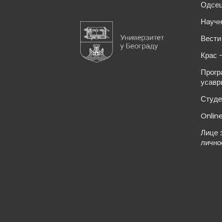
Одсец
Научн
Вести
Крас 
Прогр
усавр
Студе
Onlin
Лице 
лично