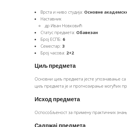
Врста и ниво студија:
Основне академске
Наставник
др Иван Новковић
Статус предмета:
Обавезан
Број ЕСПБ:
6
Семестар:
3
Број часова:
2+2
Циљ предмета
Основни циљ предмета јесте упознавање са
циљ предмета је и прогнозирање могућих про
Исход предмета
Оспособљеност за примену практичних знањ
Садржај предмета