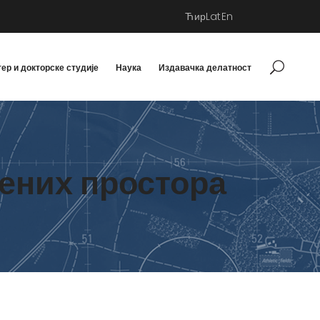
Ћир
Lat
En
ер и докторске студије
Наука
Издавачка делатност
ених простора