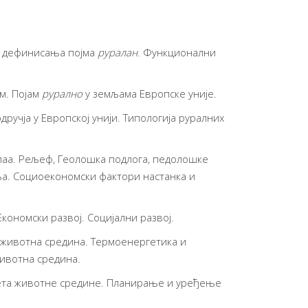
и дефинисања појма
руралан
. Функционални
м. Појам
рурално
у земљама Европске уније.
дручја у Европској унији. Типологија руралних
елаа. Рељеф, Геолошка подлога, педолошке
ља. Социоекономски фактори настанка и
Економски развој. Социјални развој.
 животна средина. Термоенергетика и
животна средина.
ета животне средине. Планирање и уређење