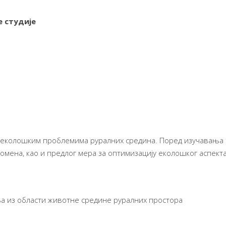
 студије
 еколошким проблемима руралних средина. Поред изучавања 
мена, као и предлог мера за оптимизацију еколошког аспекта
а из области животне средине руралних простора