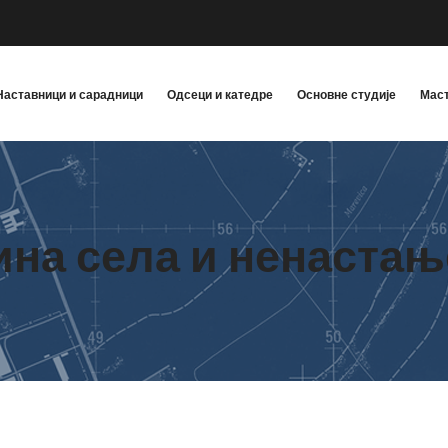
Наставници и сарадници
Одсеци и катедре
Основне студије
Маст
на села и ненастањ