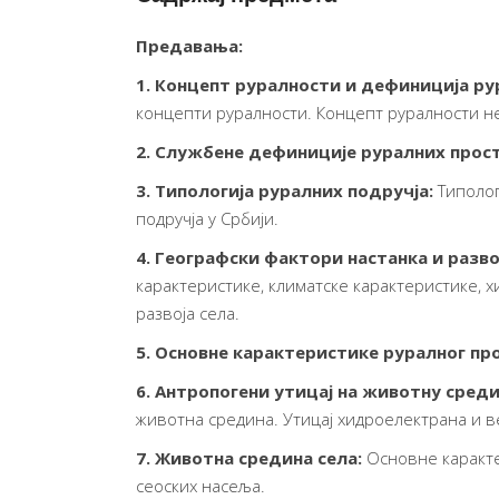
Предавања:
1. Концепт руралности и дефиниција ру
концепти руралности. Концепт руралности н
2. Службене дефиниције руралних прос
3. Типологија руралних подручја:
Типолог
подручја у Србији.
4. Географски фактори настанка и развој
карактеристике, климатске карактеристике, 
развоја села.
5.
Основне карактеристике руралног про
6. Антропогени утицај на животну среди
животна средина. Утицај хидроелектрана и в
7. Животна средина села
:
Основне каракт
сеоских насеља.