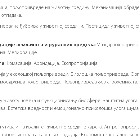
ицај пољопривреде на животну средину. Механизација обрад
отпадака.
нерална ђубрива у животној средини. Пестициди у животној 
дације земљишта и руралних предела:
Утицај пољопривр
на. Мелиорације.
та
:
Комасација. Арондација. Експропријација.
ија у еколошкој пољопривреди. Биолошка пољопривреда. Ор
моодржива пољопривреда. Пољопривреда без агрохемиката
у животу човека и функционисању биосфере. Заштитна улога 
ва. Естетска вредност и емоционално-психолошка улога шум
 утицаји на квалитет животне средине карста. Антропопресиј
становништва са карстних подручја. Економска заосталост и