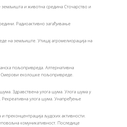
е земљишта и животна средина Сточарство и
средини. Радиоактивно загађивање
еде на земљиште. Утицај агромелиорација на
ганска пољопривреда. Алтернативна
. Смерови еколошке пољопривреде.
шума. Здравствена улога шума. Улога шума у
а. Рекреативна улога шума. Унапређење
а и преконцентрација људских активности.
 неповољна комуникативност. Последице