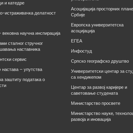
и и катедре
Асоцијација просторних план
о-истраживачка делатност
Србије
Европска универзитетска
асоцијација
– вековна научна инспирација
ЕГЕА
ами сталног стручног
шавања наставника
Инфостуд
нтски сервис
Српско географско друштво
e настава – упутства
Универзитетски центар за ст
са хендикепом
за заштиту података о
сти
Центар за развој каријере и
саветовање студената
Министарство просвете
Министарство науке, техноло
развоја и иновација