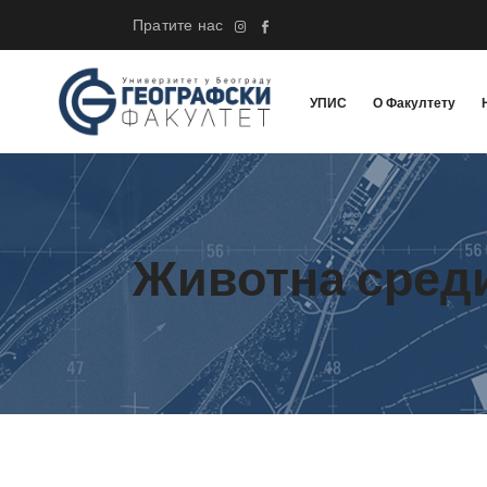
Пратите нас
УПИС
О Факултету
Животна среди