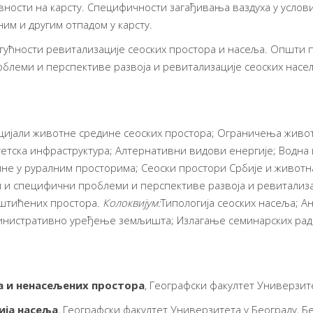
ности на карсту. Специфичности загађивања ваздуха у услови
им и другим отпадом у карсту.
гућности ревитализације сеоских простора и насеља. Општи 
облеми и перспективе развоја и ревитализације сеоских нас
цијали животне средине сеоских простора; Ограничења живот
гетска инфраструктура; Алтернативни видови енергије; Водна
е у руралним просторима; Сеоски простори Србије и животн
 и специфични проблеми и перспективе развоја и ревитализац
аштићених простора.
Колоквијум:
Типологија сеоских насеља; А
инистративно уређење земљишта; Излагање семинарских радо
а и ненасељених простора
, Географски факултет Универзит
ија насеља
, Географски факултет Универзитета у Београду, Б