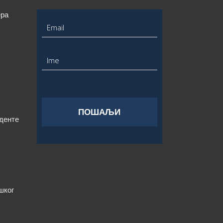
ера
уденте
шког