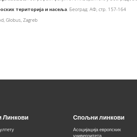
оских територија и насеља
. Београд: АФ, стр. 157-164
od, Globus, Zagreb
и Линкови
Спољни линкови
ултету
Асоцијација европских
универзитета