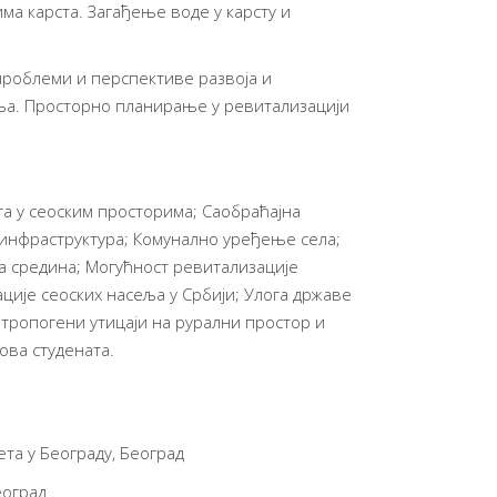
ма карста. Загађење воде у карсту и
проблеми и перспективе развоја и
еља. Просторно планирање у ревитализацији
а у сеоским просторима; Саобраћајна
 инфраструктура; Комунално уређење села;
а средина; Могућност ревитализације
ије сеоских насеља у Србији; Улога државе
нтропогени утицаји на рурални простор и
ва студената.
ета у Београду, Београд
еоград