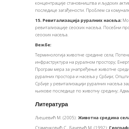
концентрације становништва и људских актив
последице загађености. Проблем са комуналн
15.
Ревитализација руралних насеља:
Мо
ревитализације сеоских насеља. Посебни пр
сеоских насеља.
Вежбе:
Терминологија животне средине села; Потен
инфраструктура на руралном простору; Енер
Програм мера за унапређење животне средин
руралних простора и насеља у Србији; Општи
Србије у ревитализацији руралних насеља з
њихове последице по животну средину; Адм
Литература
Љешевић М. (2005):
Животна средина сел
Стаменковић С., Бачевић М. (1992):
Географ