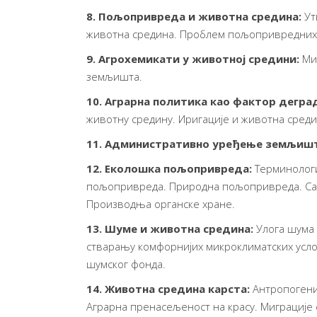
8.
Пољопривреда и животна средина:
Ут
животна средина. Проблем пољопривредних 
9. Агрохемикати у животној средини:
Ми
земљишта.
10.
Аграрна политика као фактор дегра
животну средину. Иригације и животна среди
11. Административно уређење земљиш
12. Еколошка пољопривреда
:
Терминолог
пољопривреда. Природна пољопривреда. Са
Производња органске хране.
13. Шуме и животна средина:
Улога шума 
стварању комфорнијих микроклиматских усло
шумског фонда.
14. Животна средина карста:
Aнтропогени
Аграрна пренасељеност на красу. Миграције 