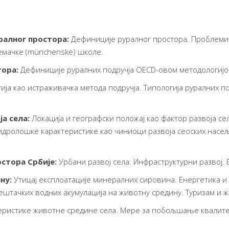
ралног простора:
Дефиниције руралног простора. Проблем
емачке (münchenske) школе.
тора:
Дефиниције руралних подручја OECD-овом методологијо
ија као истраживачка метода подручја. Типологија руралних по
а села:
Локација и географски положај као фактор развоја с
хидролошке карактеристике као чиниоци развоја сеоских насе
стора Србије:
Урбани развој села. Инфраструктурни развој. 
ну:
Утицај експлоатације минералних сировина. Енергетика и
ештачких водних акумулација на животну средину. Туризам и 
еристике животне средине села. Мере за побољшање квалит