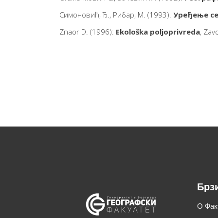
Симоновић, Ђ., Рибар, М. (1993).
Уређење се
Znaor D. (1996):
Ekološka poljoprivreda
, Zav
Брз
О Фак