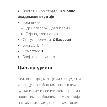
Врста и ниво студија:
Основне
академске студије
Наставник
др Славољуб Драгићевић
Тијана Јаковљевић
Статус предмета:
Обавезан
Број ЕСПБ:
4
Семестар:
3
Број часова:
2+1+1
Циљ предмета
Циљ овог предмета је да се студенти
упознају са глобалним тектонским,
вулканиским и сеизмичким појавама,
процесима и облицима рељефа који
настају њиховим деловањем током