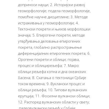
доприноси науци; 2. Историјски развој
геоморфологије; подела геоморфологије,
помоћне научне дисциплине; 3. Методе
истраживања у геоморфологији; 4.
Тектонски покрети и њихов морфолошки
значаја; 5. Епирогени покрети, методе
утврђивања деловања епирогених
покрета, глобално распрострањење
диференцијалних епирогених покрета; 6.
Орогени покрети и облици; појава,
процес и облицирељефа; 7. Макро
облици рељефа копна и дна океанских
басена; 8. Схатања о тектоници Србије
током времена; 9. Вуклански процес и
облици рељефа; 10. Типови вулканских
ерупција; 11. Фосилни вулкански облици;
12. Распоред вулканских области у свету;
палеовулкански рељеф у Србији