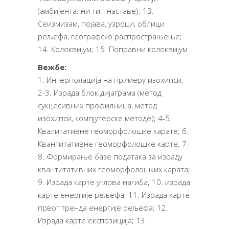
(амбијентални тип наставе); 13.
Сеизмизам, појава, узроци, облици
рељефа, географско распрострањење;
14. Колоквијум; 15. Поправни колоквијум
Вежбе:
1. Интерполација на примеру изохипси;
2-3. Израда блок дијаграма (метод
сукцесивних профилница, метод
изохипси, компјутерске методе); 4-5.
Квалитативне геоморфолошке карате; 6.
Квантитативне геоморфолошке карте; 7-
8. Формирање базе података за израду
квантитативних геоморфолошких карата;
9. Израда карте углова нагиба; 10. израда
карте енергије рељефа; 11. Израда карте
првог тренда енергије рељефа; 12.
Израда карте експозиција; 13.