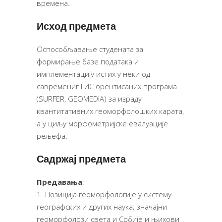
времена.
Исход предмета
Oспособљавање студената за
формирање базе података и
имплементацију истих у неки од
савремениг ГИС орентисаних програма
(SURFER, GEOMEDIA) за израду
квантитативних геоморфолошких карата,
а у циљу морфометријске евалуације
рељефа.
Садржај предмета
Предавања
:
1. Позиција геоморфологије у систему
географских и других наука; значајни
геоморфолози света и Србије и њихови