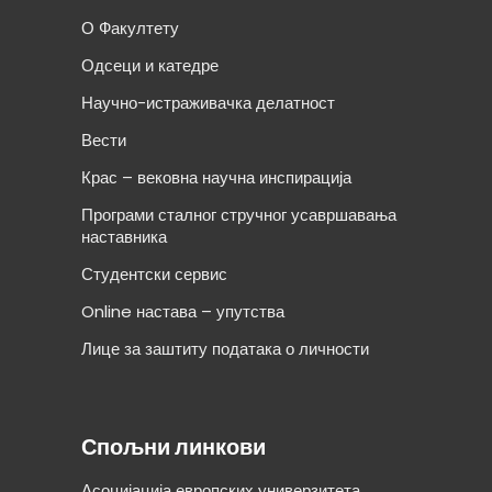
О Факултету
Одсеци и катедре
Научно-истраживачка делатност
Вести
Крас – вековна научна инспирација
Програми сталног стручног усавршавања
наставника
Студентски сервис
Online настава – упутства
Лице за заштиту података о личности
Спољни линкови
Асоцијација европских универзитета