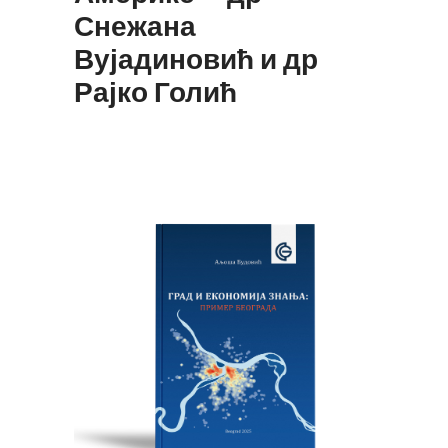
Снежана
Вујадиновић и др
Рајко Голић