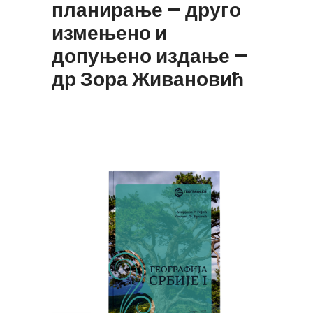
планирање – друго
измењено и
допуњено издање –
др Зора Живановић