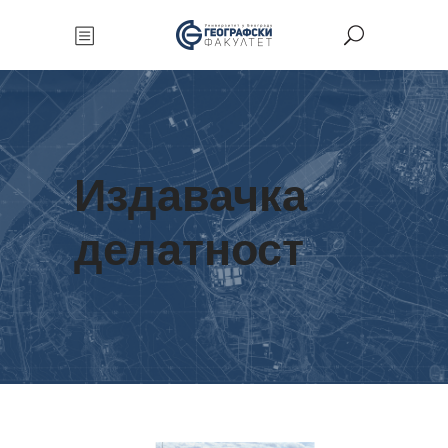
Издавачка
делатност