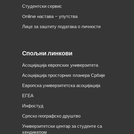
Студентски сервис
Online настава – упутства
Лице за заштиту података о личности
Спољни линкови
Асоцијација европских универзитета
Асоцијација просторних планера Србије
Европска универзитетска асоцијација
ЕГЕА
Инфостуд
Српско географско друштво
Универзитетски центар за студенте са
хендикепом