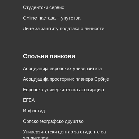
Студентски сервис
Online настава – упутства
Лице за заштиту података о личности
Спољни линкови
Асоцијација европских универзитета
Асоцијација просторних планера Србије
Европска универзитетска асоцијација
ЕГЕА
Инфостуд
Српско географско друштво
Универзитетски центар за студенте са
хендикепом