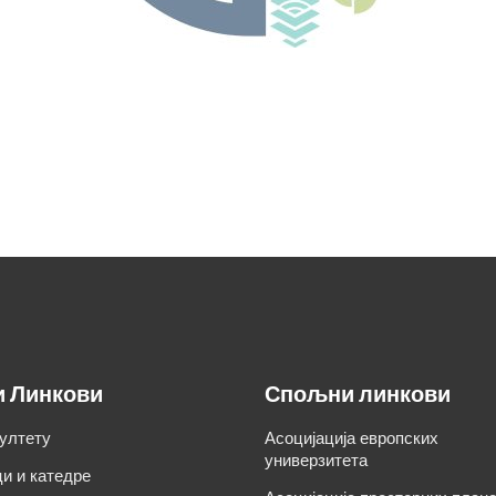
и Линкови
Спољни линкови
ултету
Асоцијација европских
универзитета
и и катедре