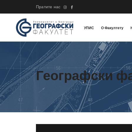
Пратите нас
УПИС
О Факултету
Географски ф