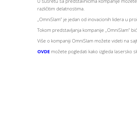
U susretu sa predstavnicima kompanije možete 
različitim delatnostima.
„OmniSlam” je jedan od inovacionih lidera u pro
Tokom predstavljanja kompanije „OmniSlam” biće 
Više o kompaniji OmniSlam možete videti na sa
OVDE
možete pogledati kako izgleda lasersko s