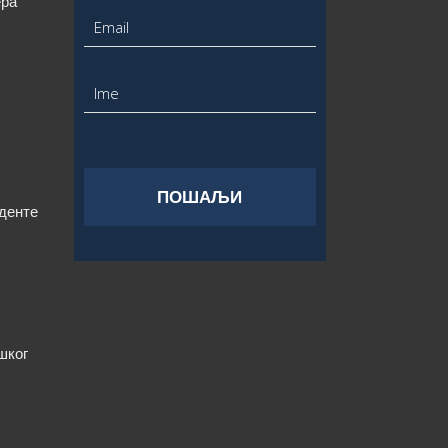
ера
уденте
шког