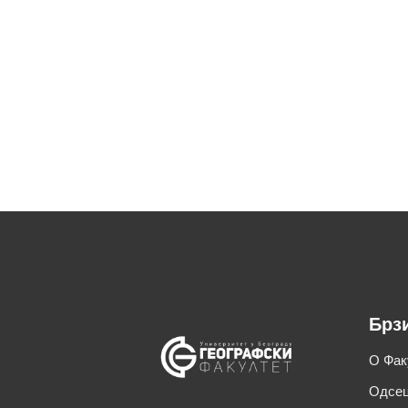
Брз
О Фак
Одсец