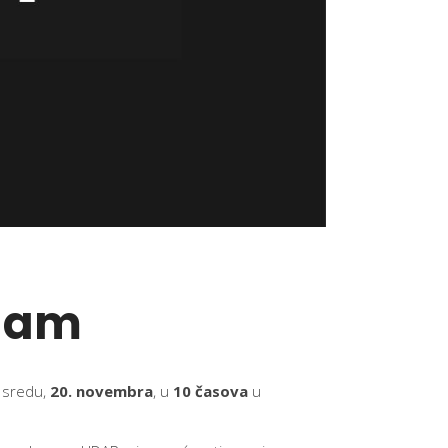
Slam
 sredu,
20. novembra
, u
10 časova
u