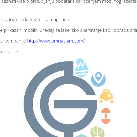
saznati više o prikupljanju podataka korišćenjem mobilnog laser
izvodnji uređaja za brzo mapiranje.
prikazani mobilni uređaji za lasersko skeniranje kao I obrada sni
jtu kompanije
http://www.omni-slam.com/
keniranje.