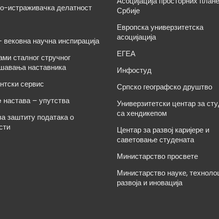
Асоцијација просторних план
о-истраживачка делатност
Србије
Европска универзитетска
асоцијација
– вековна научна инспирација
ЕГЕА
ами сталног стручног
шавања наставника
Инфостуд
нтски сервис
Српско географско друштво
e настава – упутства
Универзитетски центар за ст
са хендикепом
за заштиту података о
сти
Центар за развој каријере и
саветовање студената
Министарство просвете
Министарство науке, техноло
развоја и иновација