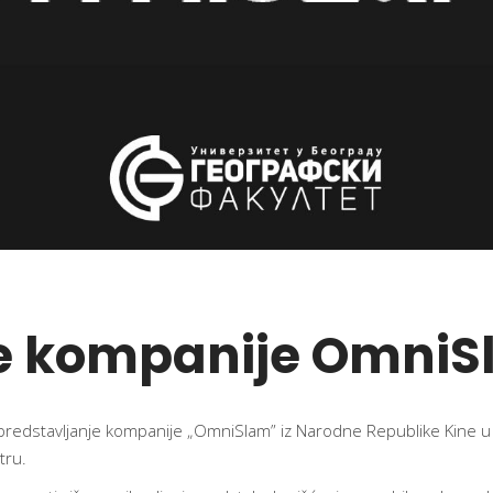
je kompanije Omni
predstavljanje kompanije „OmniSlam” iz Narodne Republike Kine u
tru.