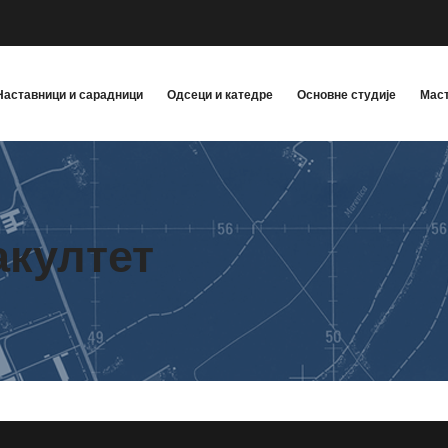
Наставници и сарадници
Одсеци и катедре
Основне студије
Маст
акултет