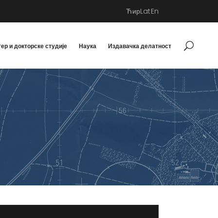
Ћир
Lat
En
ер и докторске студије
Наука
Издавачка делатност