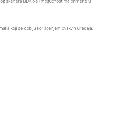
skog skenera LIDAR-a i mogućnostima primene u
maka koji se dobiju korišćenjem ovakvih uređaja.