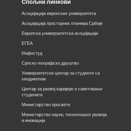
Спољни линкови
Асоцијација европских универзитета
Асоцијација просторних планера Србије
Европска универзитетска асоцијација
ЕГЕА
Инфостуд
Српско географско друштво
Универзитетски центар за студенте са
хендикепом
Центар за развој каријере и саветовање
студената
Министарство просвете
Министарство науке, технолошког развоја
и иновација