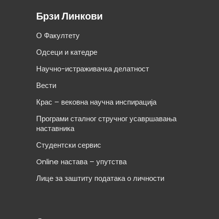
Брзи Линкови
О Факултету
Одсеци и катедре
Научно-истраживачка делатност
Вести
Крас – вековна научна инспирација
Програми сталног стручног усавршавања
наставника
Студентски сервис
Online настава – упутства
Лице за заштиту података о личности