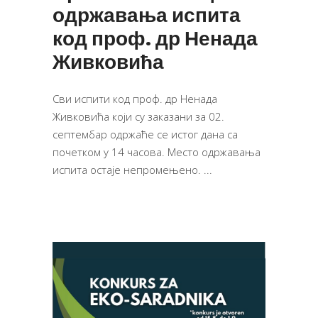
одржавања испита
код проф. др Ненада
Живковића
Сви испити код проф. др Ненада
Живковића који су заказани за 02.
септембар одржаће се истог дана са
почетком у 14 часова. Место одржавања
испита остаје непромењено.