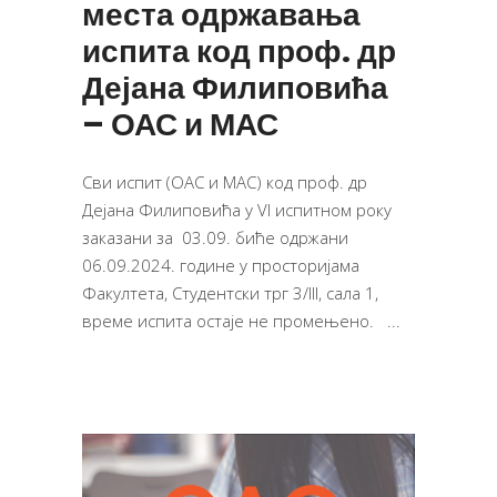
места одржавања
испита код проф. др
Дејана Филиповића
– ОАС и МАС
Сви испит (ОАС и МАС) код проф. др
Дејана Филиповића у VI испитном року
заказани за 03.09. биће одржани
06.09.2024. године у просторијама
Факултета, Студентски трг 3/III, сала 1,
време испита остаје не промењено.