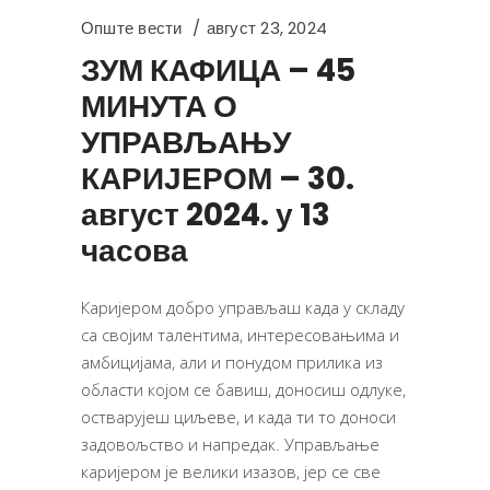
Опште вести
август 23, 2024
ЗУМ КАФИЦА – 45
МИНУТА О
УПРАВЉАЊУ
КАРИЈЕРОМ – 30.
август 2024. у 13
часова
Каријером добро управљаш када у складу
са својим талентима, интересовањима и
амбицијама, али и понудом прилика из
области којом се бавиш, доносиш одлуке,
остварујеш циљеве, и када ти то доноси
задовољство и напредак. Управљање
каријером је велики изазов, јер се све