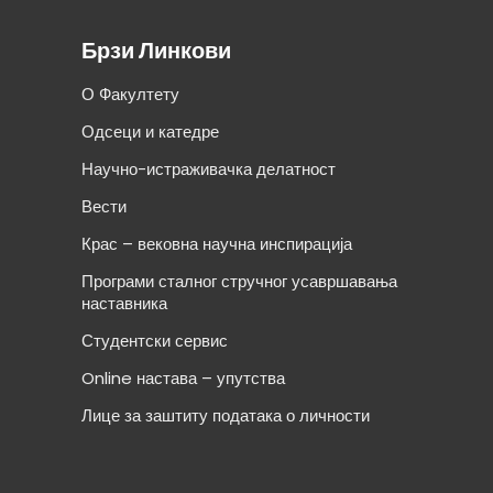
Брзи Линкови
О Факултету
Одсеци и катедре
Научно-истраживачка делатност
Вести
Крас – вековна научна инспирација
Програми сталног стручног усавршавања
наставника
Студентски сервис
Online настава – упутства
Лице за заштиту података о личности