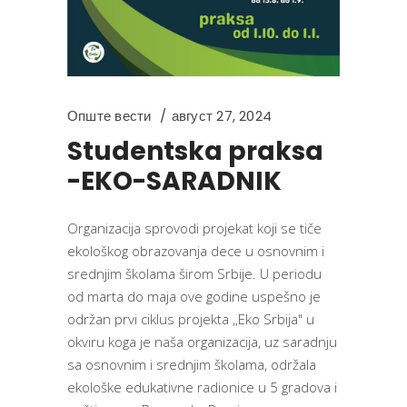
Опште вести
август 27, 2024
Studentska praksa
-EKO-SARADNIK
Organizacija sprovodi projekat koji se tiče
ekološkog obrazovanja dece u osnovnim i
srednjim školama širom Srbije. U periodu
od marta do maja ove godine uspešno je
održan prvi ciklus projekta ,,Eko Srbija" u
okviru koga je naša organizacija, uz saradnju
sa osnovnim i srednjim školama, održala
ekološke edukativne radionice u 5 gradova i