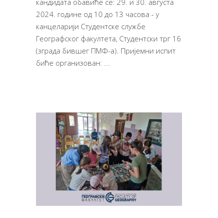
кандидата обавиће се: 29. и 30. августа
2024. године од 10 до 13 часова - у
канцеларији Студентске службе
Географског факултета, Студентски трг 16
(зграда бившег ПМФ-а). Пријемни испит
биће организован: