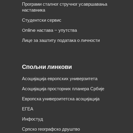
Програми сталног стручног усавршавања
наставника
Студентски сервис
Online настава – упутства
Лице за заштиту података о личности
Спољни линкови
Асоцијација европских универзитета
Асоцијација просторних планера Србије
Европска универзитетска асоцијација
ЕГЕА
Инфостуд
Српско географско друштво