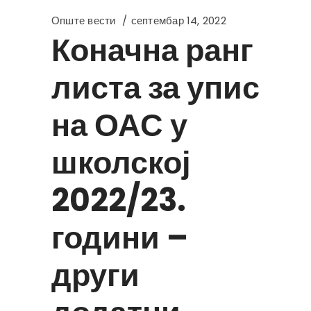
Опште вести
септембар 14, 2022
Коначна ранг
листа за упис
на ОАС у
школској
2022/23.
години –
други