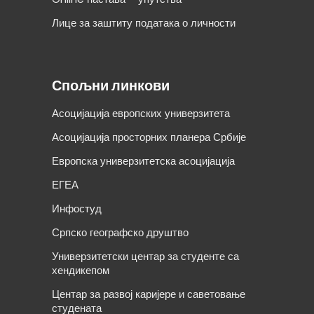
Лице за заштиту података о личности
Спољни линкови
Асоцијација европских универзитета
Асоцијација просторних планера Србије
Европска универзитетска асоцијација
ЕГЕА
Инфостуд
Српско географско друштво
Универзитетски центар за студенте са
хендикепом
Центар за развој каријере и саветовање
студената