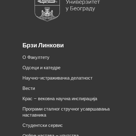
Брзи Линкови
О Факултету
Одсеци и катедре
Научно-истраживачка делатност
Вести
Крас – вековна научна инспирација
Програми сталног стручног усавршавања
наставника
Студентски сервис
Online настава – упутства