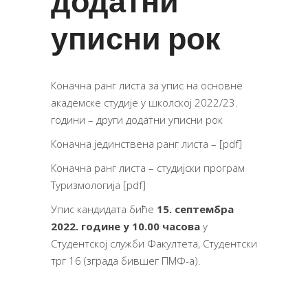
додатни
уписни рок
Коначна ранг листа за упис на основне
академске студије у школској 2022/23.
години – други додатни уписни рок
Коначна јединствена ранг листa – [
pdf
]
Коначна ранг листa – студијски програм
Туризмологија [
pdf
]
Упис кандидата биће
15.
септембра
2022. године у 10.00
часова
у
Студентској служби Факултета, Студентски
трг 16 (зграда бившег ПМФ-а).