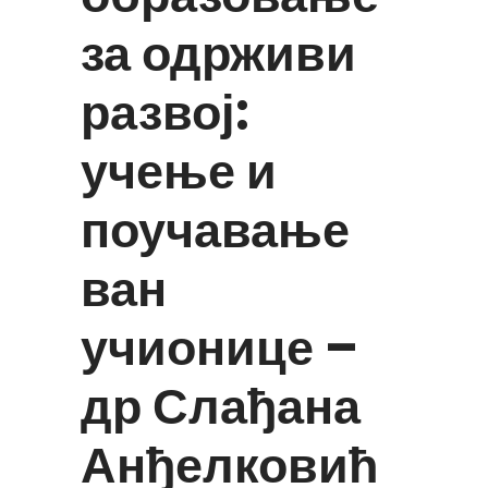
за одрживи
развој:
учење и
поучавање
ван
учионице –
др Слађана
Анђелковић