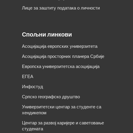
Лице за заштиту података о личности
Спољни линкови
Асоцијација европских универзитета
Асоцијација просторних планера Србије
Европска универзитетска асоцијација
ЕГЕА
Инфостуд
Српско географско друштво
Универзитетски центар за студенте са
хендикепом
Центар за развој каријере и саветовање
студената