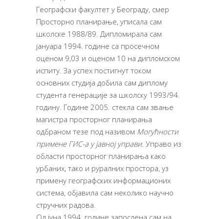
Географски факултет у Београду, смер
Просторно планирање, уписала сам
школске 1988/89. Дипломирала сам
јануара 1994. године са просечном
оценом 9,03 и оценом 10 на дипломском
испиту. За успех постигнут током
основних студија добила сам диплому
студента генерације за школску 1993/94.
годину. Године 2005. стекла сам звање
магистра просторног планирања
одбраном тезе под називом
Могућности
примене ГИС-а у јавној управи.
Управо из
области просторног планирања како
урбаних, тако и руралних простора, уз
примену географских информационих
система, објавила сам неколико научно
стручних радова.
Од јуна 1994. године запослена сам на