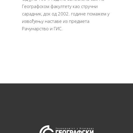
Географском факултету као стручни
сарадник, док од 2002. године помажем у
извођењу наставе из предмета
Рачунарство и ГИС.