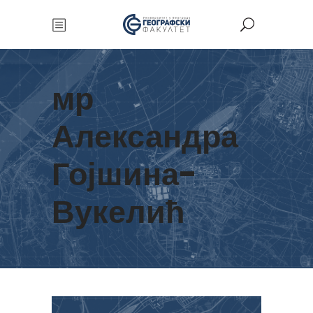
мр
Александра
Гојшина-
Вукелић