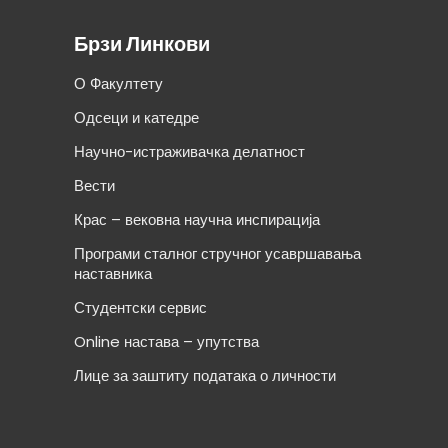
Брзи Линкови
О Факултету
Одсеци и катедре
Научно-истраживачка делатност
Вести
Крас – вековна научна инспирација
Програми сталног стручног усавршавања
наставника
Студентски сервис
Online настава – упутства
Лице за заштиту података о личности