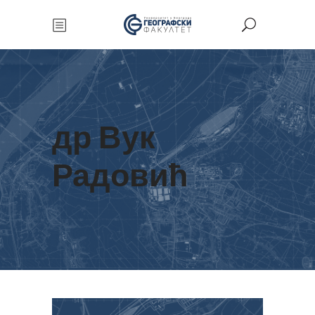
др Вук
Радовић