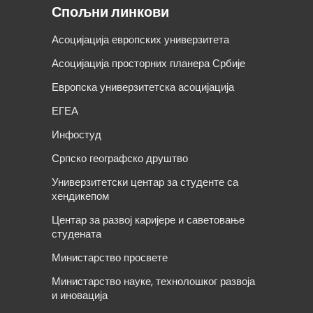
Спољни линкови
Асоцијација европских универзитета
Асоцијација просторних планера Србије
Европска универзитетска асоцијација
ЕГЕА
Инфостуд
Српско географско друштво
Универзитетски центар за студенте са
хендикепом
Центар за развој каријере и саветовање
студената
Министарство просвете
Министарство науке, технолошког развоја
и иновација