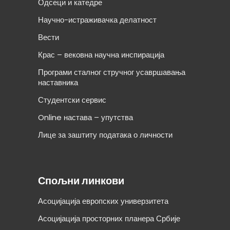
Одсеци и катедре
Научно-истраживачка делатност
Вести
Крас – вековна научна инспирација
Програми сталног стручног усавршавања
наставника
Студентски сервис
Online настава – упутства
Лице за заштиту података о личности
Спољни линкови
Асоцијација европских универзитета
Асоцијација просторних планера Србије