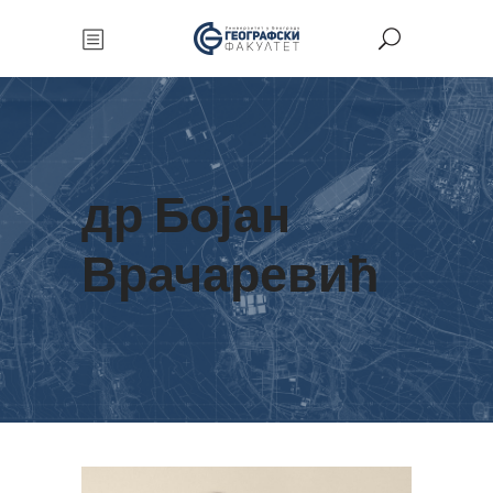
др Бојан
Врачаревић