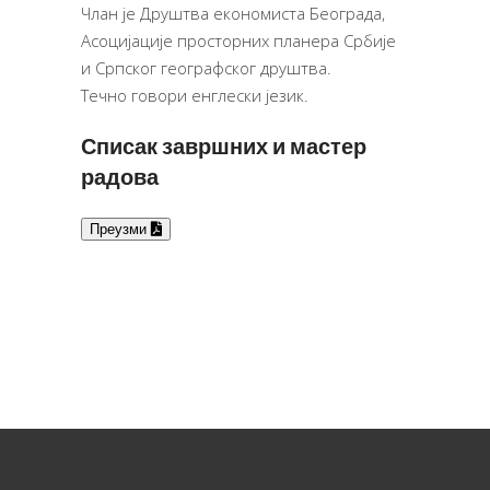
Члан је Друштва економиста Београда,
Асоцијације просторних планера Србије
и Српског географског друштва.
Течно говори енглески језик.
Списак завршних и мастер
радова
Преузми