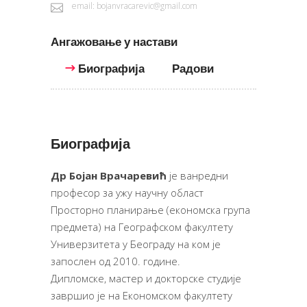
email: bojanvracarevic@gmail.com
Ангажовање у настави
Биографија
Радови
Биографија
Др Бојан Врачаревић
је ванредни
професор за ужу научну област
Просторно планирање (економска група
предмета) на Географском факултету
Универзитета у Београду на ком је
запослен од 2010. године.
Дипломске, мастер и докторске студије
завршио је на Економском факултету