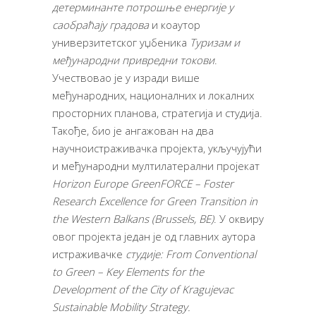
детерминанте потрошње енергије у
саобраћају градова
и коаутор
универзитетског уџбеника
Туризам и
међународни привредни токови
.
Учествовао је у изради више
међународних, националних и локалних
просторних планова, стратегија и студија.
Такође, био је ангажован на два
научноистраживачка пројекта, укључујући
и међународни мултилатерални пројекат
Horizon Europe GreenFORCE – Foster
Research Excellence for Green Transition in
the Western Balkans (Brussels, BE)
. У оквиру
овог пројекта један је од главних аутора
истраживачке
студије: From Conventional
to Green – Key Elements for the
Development of the City of Kragujevac
Sustainable Mobility Strategy.