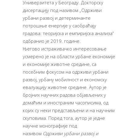
Универзитета у Београду. Докторску
дисертацију под називом „Одрживи
урбани развој и детерминанте
потрошње енергије у саобраћају
градова: теоријска и емпиријска анализа“
одбранио је 2019. године.
Његово истраживачко интересовање
усмерено је на области урбане економије
и економије животне средине, са
посебним фокусом на одрживи урбани
развој, урбану мобилност и економску
евалуацију животне средине. Аутор је
бројних научних радова објављених у
домаћим и иностраним часописима, од
којих су неки представљени и на научним
скуповима. Поред тога, аутор је једне
научне монографије под
називом
Одрживи урбани развој и