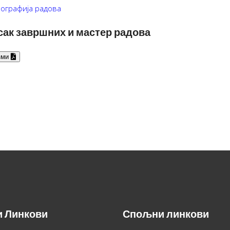
ографија радова
ак завршних и мастер радова
зми
и Линкови
Спољни линкови