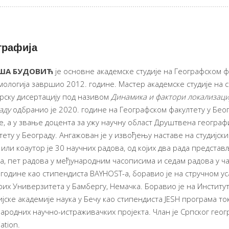
графија
ША
БУДОВИЋ
је oсновне академске студије на Географском ф
мологија завршио 2012. године. Мастер академске студије на 
рску дисертацију под називом
Динамика и фактори локализаци
аду
одбранио је 2020. године на Географском факултету у Беог
е, a у звање доцента за ужу научну област Друштвена географ
тету у Београду. Ангажован је у извођењу наставе на студијск
 или коаутор је 30 научних радова, од којих два рада предста
ја, пет радова у међународним часописима и седам радова у ч
 године као стипендиста BAYHOST-а, боравио је на стручном у
их Универзитета у Бамбергу, Немачка. Боравио је на Институ
ијске академије наука у Бечу као стипендиста JESH програма т
ародних научно-истраживачких пројекта. Члан је Српског геогр
ation.