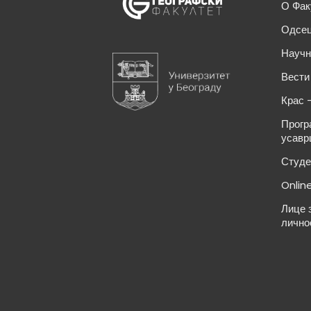
О Фак
Одсец
Научн
Вести
Крас 
Прогр
усавр
Студе
Onlin
Лице 
лично