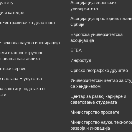
ултету
Асоцијација европских
универзитета
и и катедре
Асоцијација просторних план
о-истраживачка делатност
Србије
Европска универзитетска
асоцијација
– вековна научна инспирација
ЕГЕА
ами сталног стручног
шавања наставника
Инфостуд
нтски сервис
Српско географско друштво
e настава – упутства
Универзитетски центар за ст
са хендикепом
за заштиту података о
сти
Центар за развој каријере и
саветовање студената
Министарство просвете
Министарство науке, техноло
развоја и иновација