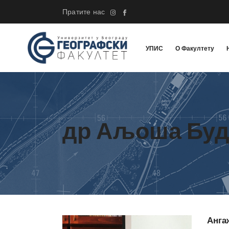
Пратите нас
УПИС
О Факултету
др Аљоша Бу
Анга