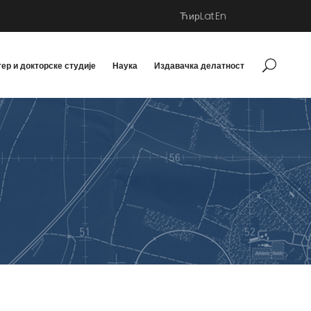
Ћир
Lat
En
ер и докторске студије
Наука
Издавачка делатност