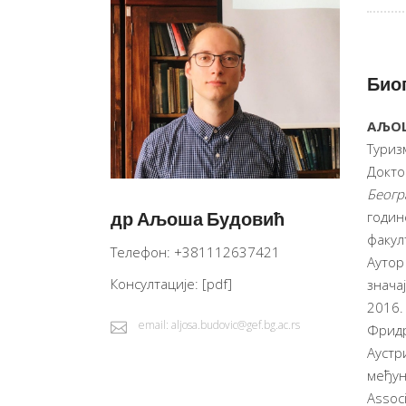
Био
АЉО
Туриз
Докто
Беогр
др Аљоша Будовић
годин
факул
Телефон: +381112637421
Аутор
Консултације:
[pdf]
знача
2016.
email: aljosa.budovic@gef.bg.ac.rs
Фридр
Аустр
међун
Associ