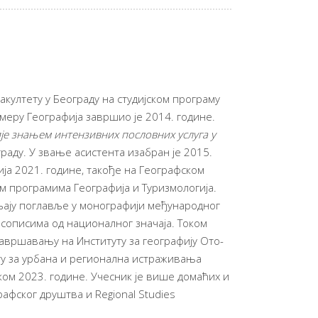
акултету у Београду на студијском програму
смеру Географија завршио је 2014. године.
је знањем интензивних пословних услуга у
раду. У звање асистента изабран је 2015.
ија 2021. године, такође на Географском
им програмима Географија и Туризмологија.
вљају поглавље у монографији међународног
асописима од националног значаја. Током
савршавању на Институту за географију Ото-
ту за урбана и регионална истраживања
оком 2023. године. Учесник је више домаћих и
афског друштва и Regional Studies