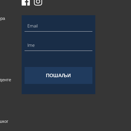
ера
уденте
шког