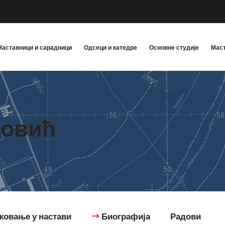
Наставници и сарадници
Одсеци и катедре
Основне студије
Маст
довић
жовање у настави
Биографија
Радови