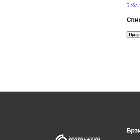
Библи
Спис
Преу
Брз