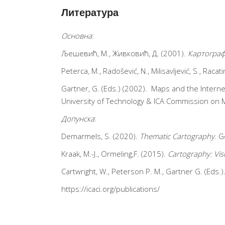
Литература
Основна
:
Љешевић, М., Живковић, Д. (2001).
Картограф
Peterca, M., Radošević, N., Milisavljević, S., Racat
Gartner, G. (Eds.) (2002). Maps and the Interne
University of Technology & ICA Commission on M
Допунска
:
Demarmels, S. (2020).
Thematic Cartography
. G
Kraak, M.-J., Ormeling,F. (2015).
Cartography:
Vis
Cartwright, W., Peterson P. M., Gartner G. (Eds.)
https://icaci.org/publications/