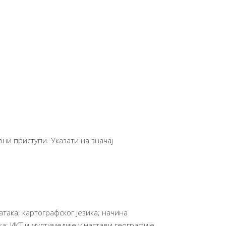
ни приступи. Указати на значај
така; картографског језика; начина
а; ИКТ и мултимедије у настави географије.