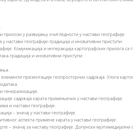
.
и прилози у развијању очигледности у настави географије.
а у настави географије-традиција и иновативни приступи.
фије. Комуникација и интеракција картографских прилога са 
така-традиција и иновативни приступи.
ања.
а, елементи презентације геопросторних садржаја. Улога картог
одатака.
и генерализације.
ације садржаја карата примењених у настави географије.
има и настави географије.
ација – значај у настави географије.
итивног аспекта примене карата у настави географије.
те – значај за наставу географије. Допунски мултимедијални с