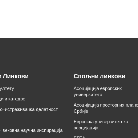
и Линкови
Спољни линкови
ултету
Асоцијација европских
универзитета
и и катедре
Асоцијација просторних план
о-истраживачка делатност
Србије
Европска универзитетска
асоцијација
– вековна научна инспирација