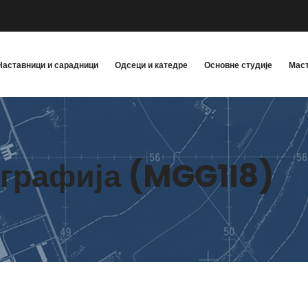
Наставници и сарадници
Одсеци и катедре
Основне студије
Маст
графија (MGG1I8)