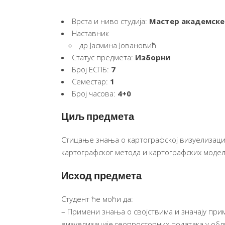
Врста и ниво студија:
Мастер академске
Наставник
др Јасмина Јовановић
Статус предмета:
Изборни
Број ЕСПБ:
7
Семестар:
1
Број часова:
4+0
Циљ предмета
Стицање знања о картографској визуелизацији
картографског метода и картографских модел
Исход предмета
Студент ће моћи да:
– Примени знања о својствима и значају прим
визуелизације геопросторних података у обли