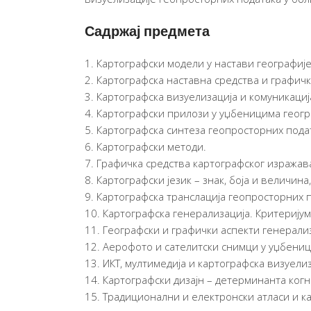
Садржај предмета
Картографски модели у настави географије
Картографска наставна средства и графичк
Картографска визуелизација и комуникациј
Картографски прилози у уџбеницима геогра
Картографска синтеза геопросторних пода
Картографски методи.
Графичка средства картографског изражав
Картографски језик – знак, боја и величин
Картографска транслација геопросторних п
Картографска генерализација. Критеријум
Географски и графички аспекти генерализ
Aерофото и сателитски снимци у уџбениц
ИКТ, мултимедија и картографска визуелиз
Картографски дизајн – детерминанта когн
Традиционални и електронски атласи и кар