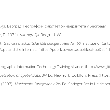
ија
. Београд: Географски факултет Универзитета у Београду.
in, F. (1974).
Kartografija
. Beograd: VGI.
t
.
Geowissenschaftliche Mitteilungen.
Heft Nr. 60
, Institute of C
aps and the Internet. (
https://publik.tuwien.ac.at/files/PubDat_
eographic Information Technology Training Alliance. (
http://www.git
ualisation of Spatial Data
. 3
Ed. New York, Guildford Press (
https
rd
. (2007).
Multimedia Cartography
. 2
Ed. Springer Berlin Heidelbe
rd