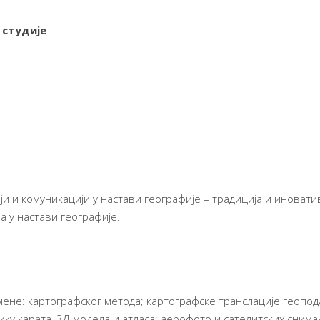
 студије
 и комуникацији у настави географије – традиција и иноватив
а у настави географије.
ене: картографског метода; картографске транслације геопода
ку карата, 3Д модела и атласа; aерофото и сателитских снимак