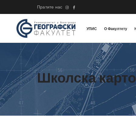
Пратите нас
УПИС
О Факултету
Школска карто