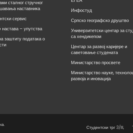
ЕГЕА
ами сталног стручног
шавања наставника
Инфостуд
нтски сервис
Српско географско друштво
e настава – упутства
Универзитетски центар за ст
са хендикепом
за заштиту података о
сти
Центар за развој каријере и
саветовање студената
Министарство просвете
Министарство науке, техноло
развоја и иновација
на.
Студентски трг 3/III,