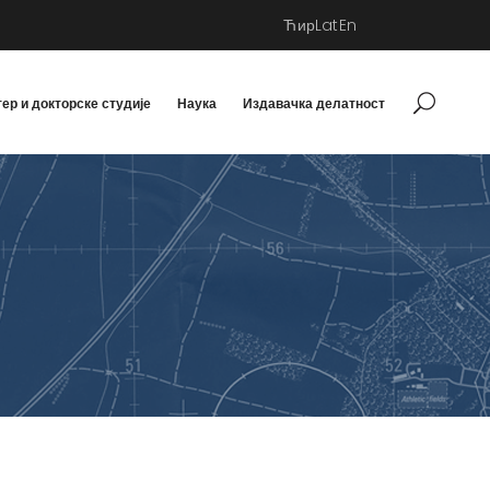
Ћир
Lat
En
ер и докторске студије
Наука
Издавачка делатност