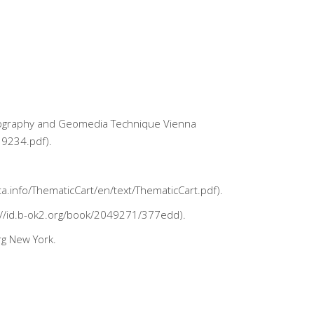
artography and Geomedia Technique Vienna
119234.pdf
).
ta.info/ThematicCart/en/text/ThematicCart.pdf
).
://id.b-ok2.org/book/2049271/377edd
).
rg New York.