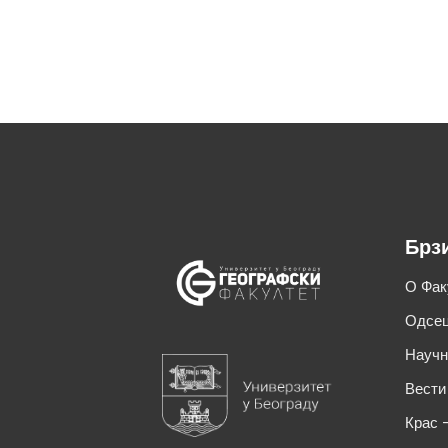
Брз
О Фак
Одсец
Научн
Вести
Крас 