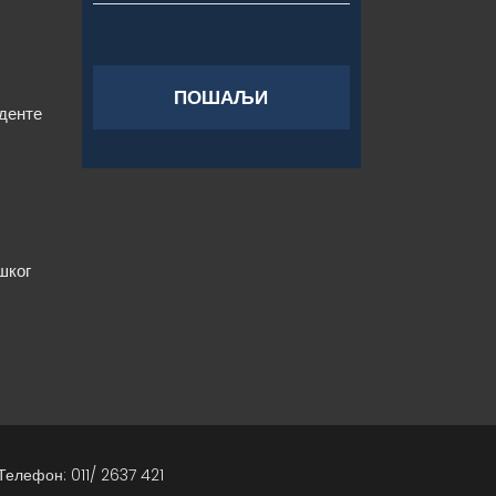
уденте
шког
Телефон: 011/ 2637 421