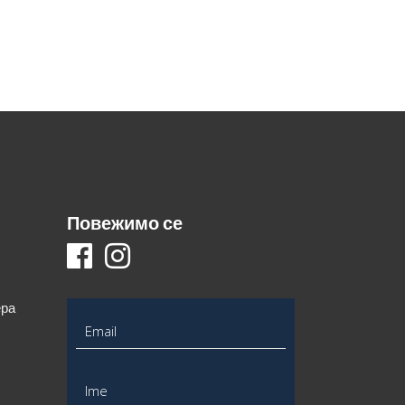
Повежимо се
ера