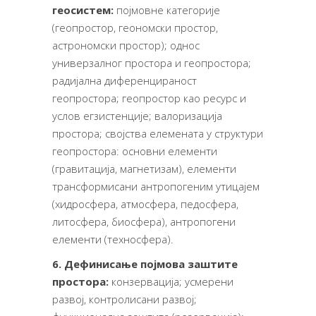
геосистем:
појмовне категорије
(геопростор, геономски простор,
астрономски простор); однос
универзалног простора и геопростора;
радијална диференцираност
геопростора; геопростор као ресурс и
услов егзистенције; валоризација
простора; својства елемената у структури
геопростора: основни елементи
(гравитација, магнетизам), елементи
трансформисани антропогеним утицајем
(хидросфера, атмосфера, педосфера,
литосфера, биосфера), антропогени
елементи (техносфера).
6. Дефинисање појмова заштите
простора:
конзервација;
усмерени
развој, контролисани развој;