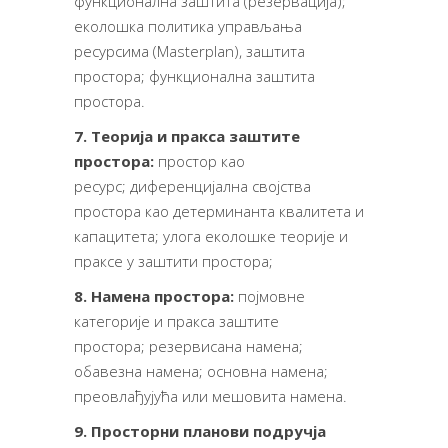
функционална заштита (резервација);
еколошка политика управљања
ресурсима (Masterplan), заштита
простора; функционална заштита
простора.
7. Теорија и пракса заштите
простора:
простор као
ресурс;
диференцијална својства
простора као
детерминанта квалитета и
капацитета;
улога еколошке теорије и
праксе у заштити простора;
8. Намен
а простора
:
појмовне
категорије и пракса заштите
простора;
резервисана намена;
обавезна намена; основна намена;
преовлађујућа или мешовита намена.
9. Просторни планови подручја