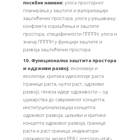
посебне намене:
улога просторног
планирања у заштити и валоризацији
заштићених простора; улога у решавању
конфликта коришћења и заштите
простора; специфичности ППППН; улога и
значај ППППН у функцији заштите и
развоја заштићених простора.
10.
Функционална заштита простора
и одрживи развој:
економија и
екологија; критика идеологије раста
(границе раста, нулти раст, одрживи
развој); генеза идеје одрживости – од
шумарства до савременог концепта;
институционализација концепта
одрживог развоја; циљеви и критике
концепта одрживог развоја; границе
раста и раст граница; индикатори
одрживости, мо­де­л PER („pres­sion–etat–