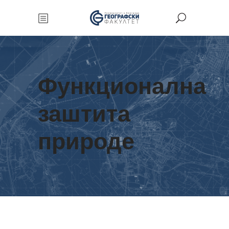
Функционална
заштита
природе