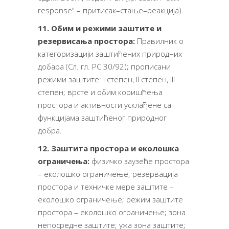
re­spon­se“ – при­ти­сак–ста­ње–ре­ак­ци­ја).
11. Обим и режими заштите и
резервисања простора:
Правилник о
категоризацији заштићених природних
добара (Сл. гл. РС 30/92); прописани
режими заштите: I степен, II степен, III
степен; врсте и обим коришћења
простора и активности усклађене са
функцијама заштићеног природног
добра.
12. Заштита простора и еколошка
ограничења:
физичко заузеће простора
– еколошко ограничење; резервација
простора и техничке мере заштите –
еколошко ограничење; режим заштите
простора – еколошко ограничење; зона
непосредне заштите; ужа зона заштите;