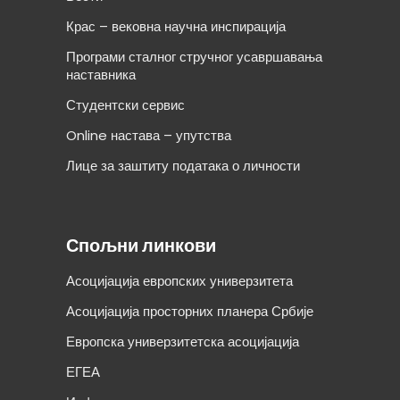
Крас – вековна научна инспирација
Програми сталног стручног усавршавања
наставника
Студентски сервис
Online настава – упутства
Лице за заштиту података о личности
Спољни линкови
Асоцијација европских универзитета
Асоцијација просторних планера Србије
Европска универзитетска асоцијација
ЕГЕА