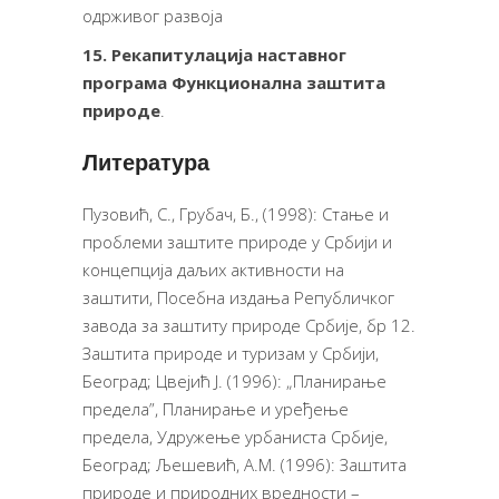
одрживог развоја
15.
Рекапитулација наставног
програма Функционална заштита
природе
.
Литература
Пузовић, С., Грубач, Б., (1998): Стање и
проблеми заштите природе у Србији и
концепција даљих активности на
заштити, Посебна издања Републичког
завода за заштиту природе Србије, бр 12.
Заштита природе и туризам у Србији,
Београд; Цвејић Ј. (1996): „Планирање
предела”, Планирање и уређење
предела, Удружење урбаниста Србије,
Београд; Љешевић, А.М. (1996): Заштита
природе и природних вредности –