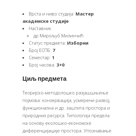
Врста и ниво студија:
Мастер
академске студије
Наставник
др Мирољуб Милинчић
Статус предмета:
Изборни
Број ЕСПБ:
7
Семестар:
1
Број часова:
3+0
Циљ предмета
Теоријско-методолошко разјашшњење
појмова: конзервација, усмерени развој,
функционална и др. заштита простора и
природних ресурса. Типологија предела
на основу еколошко-економске
диференцијације простора. Упознавање