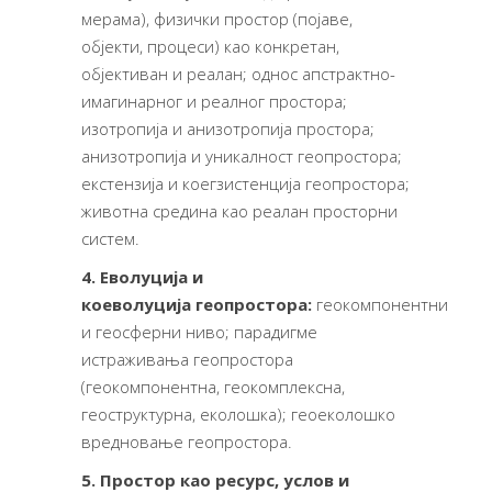
мерама), физички простор (појаве,
објекти, процеси) као конкретан,
објективан и реалан; однос апстрактно-
имагинарног и реалног простора;
изотропија и анизотропија простора;
анизотропија и уникалност геопростора;
екстензија и коегзистенција геопростора;
животна средина као реалан просторни
систем.
4.
E
волуција
и
коеволуција
геопростора:
геокомпонентни
и геосферни ниво; парадигме
истраживања геопростора
(геокомпонентна, геокомплексна,
геоструктурна, еколошка); геоеколошко
вредновање геопростора.
5. Простор као ресурс, услов и