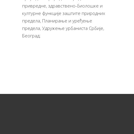
привредне, здравствено-биолошке и
културне функције заштите природних
предела, Планирање и уређење
предела, Удружење урбаниста Србије,
Београд;