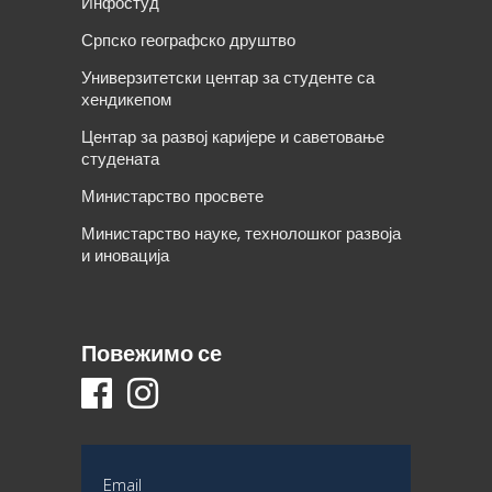
Инфостуд
Српско географско друштво
Универзитетски центар за студенте са
хендикепом
Центар за развој каријере и саветовање
студената
Министарство просвете
Министарство науке, технолошког развоја
и иновација
Повежимо се