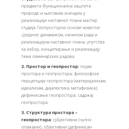
предмета Функционална заштита
природе и његовим значајем у
реализацији наставног плана мастер
студија
Геопросторне основе животне
средине
; динамикoм, начином рада и
реализацијом наставног плана; упутства
за избор, конципирање и реализацију
тема семинарских радова.
2. Простор и геопростор:
појам
простора и геопростора; филозофске
перцепције геопростора (материјализам,
идеализам, дијалектика, метафизика);
дефинисање геопростора; садржај
геопростора.
3. Структура простора –
геопростора:
субјективни (чулно
опажајни); објективни (дефинисан