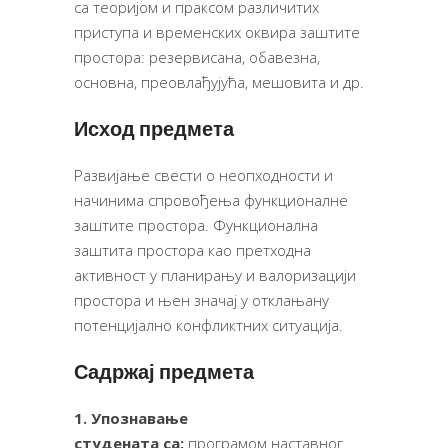
са теоријом и праксом различитих
приступа и временских оквира заштите
простора: резервисана, обавезна,
основна, преовлађујућа, мешовита и др.
Исход предмета
Развијање свести о неопходности и
начинима спровођења функционалне
заштите простора. Функционална
заштита простора као претходна
активност у планирању и валоризацији
простора и њен значај у отклањану
потенцијално конфликтних ситуација.
Садржај предмета
1.
Упознавање
студената
са:
програмом наставног