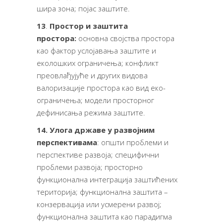
шира зона; појас заштите.
13
.
Простор и заштита
простора:
основна својства простора
као фактор услојавања заштите и
еколошких ограничења; конфликт
преовлађујуће и других видова
валоризације простора као вид еко-
ограничења; модели просторног
дефинисања режима заштите.
14. Улога државе у развојним
перспективама
: општи проблеми и
перспективе развоја; специфични
проблеми развоја; просторно
функционална интеграција заштићених
територија;
функционална заштита –
конзервација или усмерени развој;
функционална заштита као парадигма