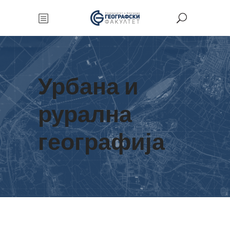
Урбана и
рурална
географија