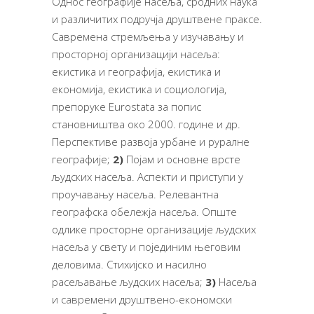
Однос географије насеља, сродних наука
и различитих подручја друштвене праксе.
Савремена стремљења у изучавању и
просторној организацији насеља:
екистика и географија, екистика и
економија, екистика и социологија,
препоруке Eurostata за попис
становништва око 2000. године и др.
Перспективе развоја урбане и руралне
географије;
2)
Појам и основне врсте
људских насеља. Аспекти и приступи у
проучавању насеља. Релевантна
географска обележја насеља. Опште
одлике просторне организације људских
насеља у свету и појединим његовим
деловима. Стихијско и насилно
расељавање људских насеља;
3)
Насеља
и савремени друштвено-економски