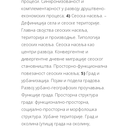
процеси. Синхронизованост и
комплементарност у развоју друштвено-
економских процеса;
4)
Сеоска насеља. –
Дефиниција села и сеоске територије.
Главна својства сеоских насеља,
територија и производње. Типологија
сеоских насеља. Сеоска насеља као
центри развоја. Конвергентне и
дивергентне дневне миграције сеоског
становништва. Просторно-функционална
повезаност сеоских насеља;
5)
Град и
урбанизација. Појам и подела градова.
Развој урбано-географских проучавања.
Функције града. Просторна структура
града: функционално-просторна,
социјално-просторна и морфолошка
структура. Урбане територије. Град и
околина (утицај града на околину,