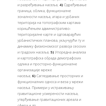
и разређивања насеља;
4)
Одређивање
граница, облика, функционалне
зоналности насеља, атара и урбаних
територија на топографским картама
коришћењем административо-
територијалне карте и одговарајућих
урбанистичких планова, укључујући ту и
динамику физиономског развоја сеоских
и градских насеља;
5)
Упоредна анализа
и картографска обрада демографских
одлика и просторно-функционалне
организације мреже
насеља;
6)
Сагледавање просторних и
функционалних односа и веза у мрежи
насеља. Примери у истраживању
гравитационе усмерености насеља,
утврђивање гравитационих ареала и
сфера и др.