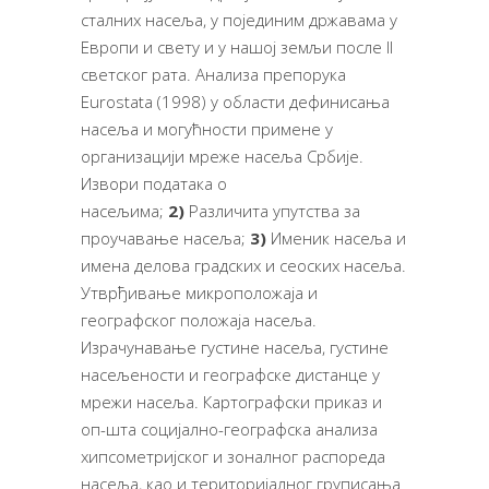
сталних насеља, у појединим државама у
Европи и свету и у нашој земљи после II
светског рата. Анализа препорука
Eurostata (1998) у области дефинисања
насеља и могућности примене у
организацији мреже насеља Србије.
Извори података о
насељима;
2)
Различита упутства за
проучавање насеља;
3)
Именик насеља и
имена делова градских и сеоских насеља.
Утврђивање микроположаја и
географског положаја насеља.
Израчунавање густине насеља, густине
насељености и географске дистанце у
мрежи насеља. Картографски приказ и
оп-шта социјално-географска анализа
хипсометријског и зоналног распореда
насеља, као и територијалног груписања