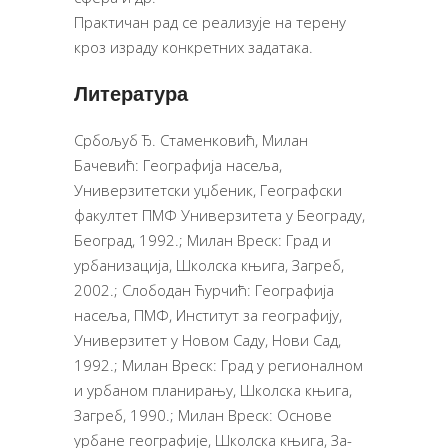
Практичан рад се реализује на терену
кроз израду конкретних задатака.
Литература
Србољуб Ђ. Стаменковић, Милан
Бачевић: Географија насеља,
Универзитетски уџбеник, Географски
факултет ПМФ Универзитета у Београду,
Београд, 1992.; Милан Вреск: Град и
урбанизација, Школска књига, Загреб,
2002.; Слободан Ћурчић: Географија
насеља, ПМФ, Институт за географију,
Универзитет у Новом Саду, Нови Сад,
1992.; Ми­лан Вреск:
Град у ре­ги­о­нал­ном
и ур­ба­ном пла­ни­ра­њу, Школ­ска књи­га,
За­греб, 1990.; Милан Вреск: Основе
урбане географије, Школ­ска књи­га, За­