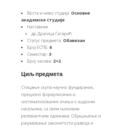
Врста и ниво студија:
Основне
академске студије
Наставник
др Драгица Гатарић
Статус предмета:
Обавезан
Број ЕСПБ:
6
Семестар:
3
Број часова:
2+2
Циљ предмета
Стицање скупа научно фундираних,
прецизно формулисаних и
систематизованих знања о људским
насељима, са свим њиховим
релевантним одликама; Објашњење и
разумевање законитости развоја и