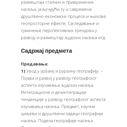
размештаја сталних и привремених
насеља, укључујући ту и савремене
друштвено-економске процесе и њихове
геопросторне ефекте; Сагледавање и
тумачење перспективних трендова у
развоју и размештају људских насеља итд.
Садржај предмета
Предавања:
1)
Увод у урбану и руралну географију. –
Појава и развој у развоју географског
аспекта изучавања људских насеља.
Интеграционе и дезинтеграције
тенденције у развоју географског аспекта
изучавања насеља. Предмет, научни
циљеви и друштвени задаци географије
насеља. Подела географије насеља.