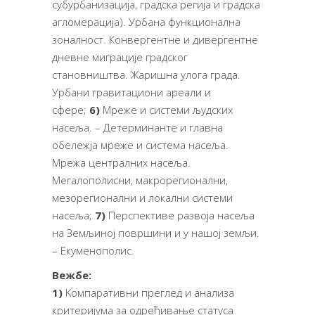
субурбанизација, градска регија и градска
агломерација). Урбана функционална
зоналност. Конвергентне и дивергентне
дневне миграције градског
становништва. Жаришна улога града.
Урбани гравитациони ареали и
сфере;
6)
Мреже и системи људских
насеља. – Детерминанте и главна
обележја мреже и система насеља.
Мрежа централних насеља.
Мегалополисни, макрорегионални,
мезорегионални и локални системи
насеља;
7)
Перспективе развоја насеља
на Земљиној површини и у нашој земљи.
– Екуменополис.
Вежбе:
1)
Kомпаративни преглед и анализа
критеријума за одређивање статуса