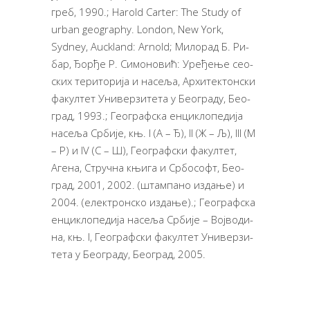
греб, 1990.; Harold Carter: The Study of
urban geography. London, New York,
Sydney, Auckland: Arnold; Ми­ло­рад Б. Ри­
бар, Ђор­ђе Р. Си­мо­но­вић: Уре­ђе­ње се­о­
ских те­ри­то­ри­ја и на­се­ља, Ар­хи­тек­тон­ски
фа­кул­тет Уни­вер­зи­те­та у Бе­о­гра­ду, Бе­о­
град, 1993.; Ге­о­граф­ска ен­ци­кло­пе­ди­ја
на­се­ља Ср­би­је, књ. I (А – Ђ), II (Ж – Љ), III (М
– Р) и IV (С – Ш), Ге­о­граф­ски фа­кул­тет,
Аге­на, Струч­на књи­га и Ср­бо­софт, Бе­о­
град, 2001, 2002. (штам­па­но из­да­ње) и
2004. (елек­трон­ско из­да­ње).; Ге­о­граф­ска
ен­ци­кло­пе­ди­ја на­се­ља Ср­би­је – Вој­во­ди­
на, књ. I, Ге­о­граф­ски фа­кул­тет Уни­вер­зи­
те­та у Бе­о­гра­ду, Бе­о­град, 2005.