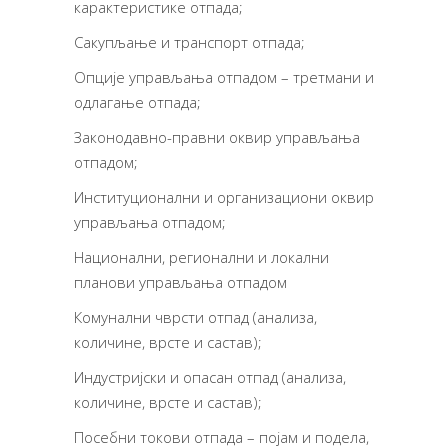
карактеристике отпада;
Сакупљање и транспорт отпада;
Опције управљања отпадом – третмани и
одлагање отпада;
Законодавно-правни оквир управљања
отпадом;
Институционални и организациони оквир
управљања отпадом;
Национални, регионални и локални
планови управљања отпадом
Комунални чврсти отпад (анализа,
количине, врсте и састав);
Индустријски и опасан отпад (анализа,
количине, врсте и састав);
Посебни токови отпада – појам и подела,