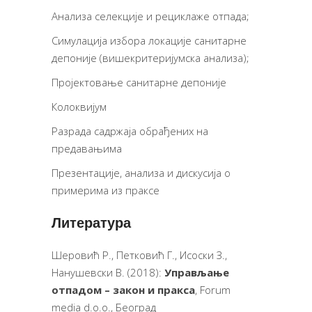
Анализа селекције и рециклаже отпада;
Симулација избора локације санитарне
депоније (вишекритеријумска анализа);
Пројектовање санитарне депоније
Колоквијум
Разрада садржаја обрађених на
предавањима
Презентације, анализа и дискусија о
примерима из праксе
Литература
Шеровић Р., Петковић Г., Исоски З.,
Нанушевски В. (2018):
Управљање
отпадом – закон и пракса
, Forum
media d.o.o., Београд