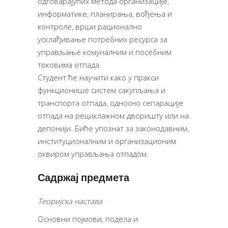
одговарајућих метода организације,
информатике, планирања, вођења и
контроле, врши рационално
усклађивање потребних ресурса за
управљање комуналним и посебним
токовима отпада.
Студент ће научити како у пракси
функционише систем сакупљања и
транспорта отпада, односно сепарације
отпада на рециклажном дворишту или на
депонији. Биће упознат за законодавним,
институционалним и организационим
оквиром управљања отпадом.
Садржај предмета
Теоријска настава
Основни појмови, подела и