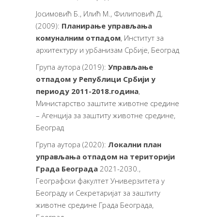
Јосимовић Б., Илић М., Филиповић Д.
(2009):
Планирање управљања
комуналним отпадом
, Институт за
архитектуру и урбанизам Србије, Београд
Група аутора (2019):
Управљање
отпадом у Републици Србији у
периоду 2011-2018.година
,
Министарство заштите животне средине
– Агенција за заштиту животне средине,
Београд
Група аутора (2020):
Локални план
управљања отпадом на територији
Града Београда
2021-2030.,
Географски факултет Универзитета у
Београду и Секретаријат за заштиту
животне средине Града Београда,