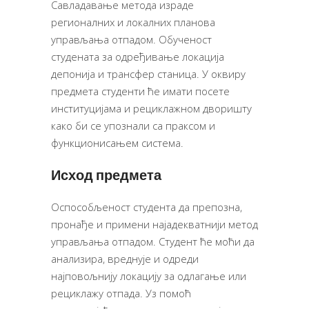
Савладавање метода израде
регионалних и локалних планова
управљања отпадом. Обученост
студената за одређивање локација
депонија и трансфер станица. У оквиру
предмета студенти ће имати посете
институцијама и рециклажном дворишту
како би се упознали са праксом и
функционисањем система.
Исход предмета
Оспособљеност студента да препозна,
пронађе и примени најадекватнији метод
управљања отпадом. Студент ће моћи да
анализира, вреднује и одреди
најповољнију локацију за одлагање или
рециклажу отпада. Уз помоћ