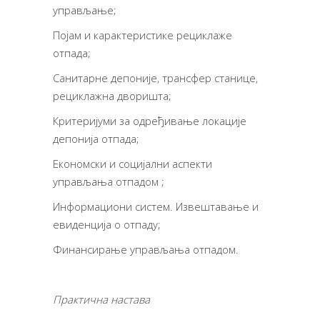
управљање;
Појам и карактеристике рециклаже
отпада;
Санитарне депоније, трансфер станице,
рециклажна дворишта;
Критеријуми за одређивање локације
депонија отпада;
Економски и социјални аспекти
управљања отпадом ;
Информациони систем. Извештавање и
евиденција о отпаду;
Финансирање управљања отпадом.
Практична настава