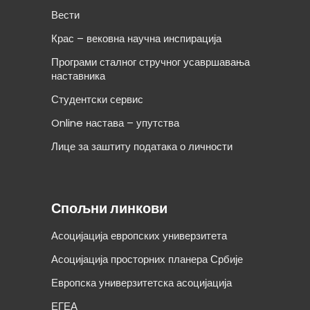
Вести
Крас – вековна научна инспирација
Програми сталног стручног усавршавања
наставника
Студентски сервис
Online настава – упутства
Лице за заштиту података о личности
Спољни линкови
Асоцијација европских универзитета
Асоцијација просторних планера Србије
Европска универзитетска асоцијација
ЕГЕА