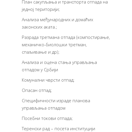
План сакупљања и транспорта отпада на
једној територији;
Анализа међународних и домаћих
законских аката.;
Разрада третмана отпада (компостирање,
механичко-биолошки третман,
спаљивање и др);
Анализа и оцена стања управљања
отпадом у Србији
Комунални чврсти отпад;
Опасан отпад;
Специфичности израде планова
управљања отпадом
Посебни токови отпада;
Теренски рад – посета институцији