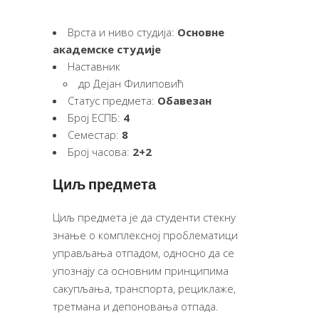
Врста и ниво студија:
Основне
академске студије
Наставник
др Дејан Филиповић
Статус предмета:
Обавезан
Број ЕСПБ:
4
Семестар:
8
Број часова:
2+2
Циљ предмета
Циљ предмета је да студенти стекну
знање о комплексној проблематици
управљања отпадом, односно да се
упознају са основним принципима
сакупљања, транспорта, рециклаже,
третмана и депоновања отпада.