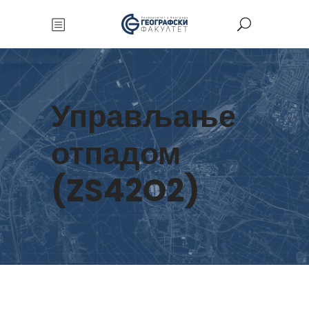
Управљање
отпадом
(ZS42O2)