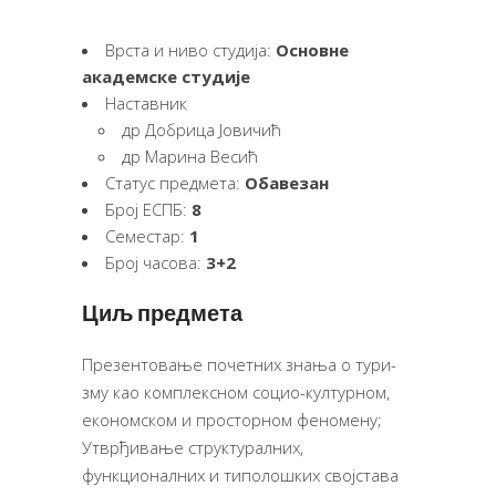
Врста и ниво студија:
Основне
академске студије
Наставник
др Добрица Јовичић
др Марина Весић
Статус предмета:
Обавезан
Број ЕСПБ:
8
Семестар:
1
Број часова:
3+2
Циљ предмета
Презентовање по­чет­них зна­ња о ту­ри­
зму као комплексном социо-културном,
економском и просторном феномену;
Утврђивање структуралних,
функционалних и типолошких својстава