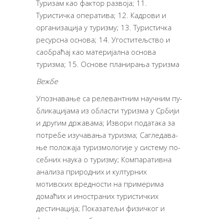
Туризам као фактор развоја; 11.
Туристичка оператива; 12. Кадрови и
организација у туризму; 13. Туристичка
ресурсна основа; 14. Угоститељство и
саобраћај као материјална основа
туризма; 15. Основе планирања туризма
Вежбе
Упо­зна­ва­ње са ре­ле­вант­ним на­уч­ним пу­
бли­ка­цијa­ма из обла­сти ту­ри­зма у Ср­би­ји
и дру­гим др­жа­ва­ма; Из­во­ри по­да­та­ка за
по­тре­бе из­у­ча­ва­ња ту­ри­зма; Сагледа­ва­
ње по­ло­жа­ја ту­ри­змо­ло­ги­је у си­сте­му по­
себ­них на­у­ка о ту­ри­зму; Компара­тив­на
ана­ли­за при­род­них и кул­тур­них
мотивских вред­но­сти на примерима
домаћих и иностраних туристичких
дестинација; По­ка­за­те­љи физичког и