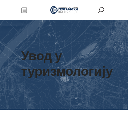
Увод у
туризмологију