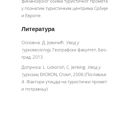
финансијског обима туристичког промета
у познатим туристичким центрима Србије
и Европе.
Литература
Основна: Д. Јовичић:
Увод у
туризмологију
, Географски факултет, Бе­о­
град, 2013.
Допунска: L. Lickorish, C. Jenking:
Увод у
туризам
, EKOKON, Сплит, 2006 (Поглавље
4. Фактори утицаја на туристички промет
и потражњу)