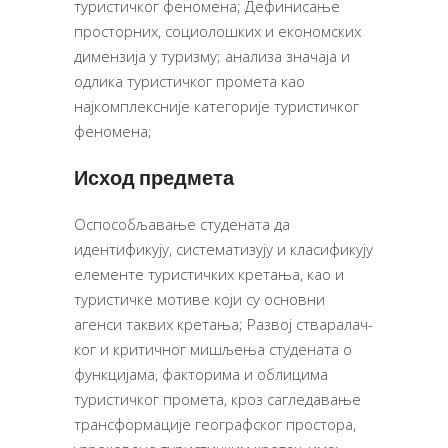
туристичког феномена; Дефинисање
просторних, социолошких и економских
димензија у туризму; анализа значаја и
одлика туристичког промета као
најкомплексније категорије туристичког
феномена;
Исход предмета
Оспособљавање студената да
идентификују, систематизују и класификују
елементе туристичких кретања, као и
туристичке мотиве који су основни
агенси таквих кретања; Раз­вој ства­ра­лач­
ког и кри­тич­ног ми­шље­ња сту­де­на­та о
функцијама, факторима и облицима
туристичког промета, кроз са­гле­да­ва­ње
трансфор­ма­ци­је ге­о­граф­ског про­сто­ра,