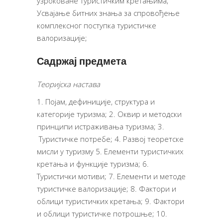
узроковане туристичким кретањима;
Усвајање битних знања за спровођење
комплексног поступка туристичке
валоризације;
Садржај предмета
Теоријска настава
1. Појам, дефиниције, структура и
категорије туризма; 2. Оквир и методски
принципи истраживања туризма; 3.
Туристичке потребе; 4. Развој теоретске
мисли у туризму 5. Елементи туристичких
кретања и функције туризма; 6.
Туристички мотиви; 7. Елементи и методе
туристичке валоризације; 8. Фактори и
облици туристичких кретања; 9. Фактори
и облици туристичке потрошње; 10.