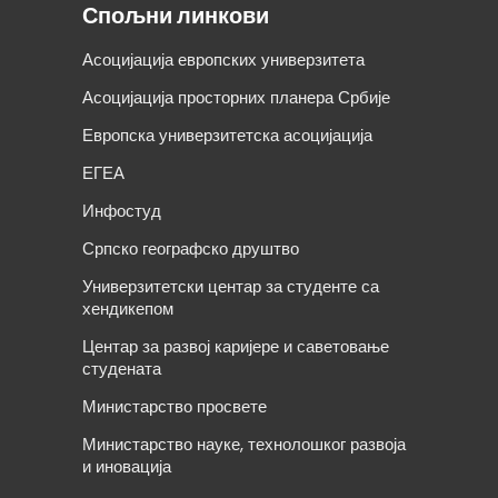
Спољни линкови
Асоцијација европских универзитета
Асоцијација просторних планера Србије
Европска универзитетска асоцијација
ЕГЕА
Инфостуд
Српско географско друштво
Универзитетски центар за студенте са
хендикепом
Центар за развој каријере и саветовање
студената
Министарство просвете
Министарство науке, технолошког развоја
и иновација