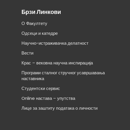
Брзи Линкови
О Факултету
Одсеци и катедре
Научно-истраживачка делатност
Вести
Крас – вековна научна инспирација
Програми сталног стручног усавршавања
наставника
Студентски сервис
Online настава – упутства
Лице за заштиту података о личности