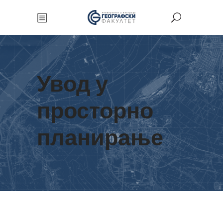
Увод у
просторно
планирање