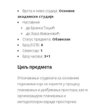
Врста и ниво студија:
Основне
академске студије
Наставник
др Бранка Тошић
др Зора Живановић
Статус предмета:
Обавезан
Број ЕСПБ:
6
Семестар:
1
Број часова:
3+1
Циљ предмета
Упознавање студената са основним
појмовима који се користе у процесу
планирања и уређивања простора, као и
организацијом планирања и
методологијом израде просторних