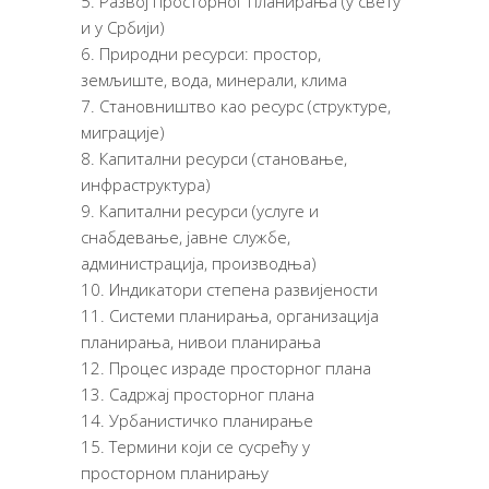
Развој просторног планирања (у свету
и у Србији)
Природни ресурси: простор,
земљиште, вода, минерали, клима
Становништво као ресурс (структуре,
миграције)
Капитални ресурси (становање,
инфраструктура)
Капитални ресурси (услуге и
снабдевање, јавне службе,
администрација, производња)
Индикатори степена развијености
Системи планирања, организација
планирања, нивои планирања
Процес израде просторног плана
Садржај просторног плана
Урбанистичко планирање
Термини који се сусрећу у
просторном планирању