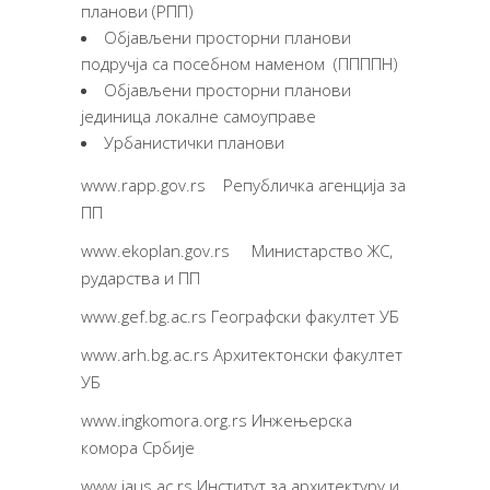
планови (РПП)
Објављени просторни планови
подручја са посебном наменом (ППППН)
Објављени просторни планови
јединица локалне самоуправе
Урбанистички планови
www.rapp.gov.rs Републичка агенција за
ПП
www.ekoplan.gov.rs Министарство ЖС,
рударства и ПП
www.gef.bg.ac.rs Географски факултет УБ
www.arh.bg.ac.rs Архитектонски факултет
УБ
www.ingkomora.org.rs Инжењерска
комора Србије
www.iaus.ac.rs Институт за архитектуру и