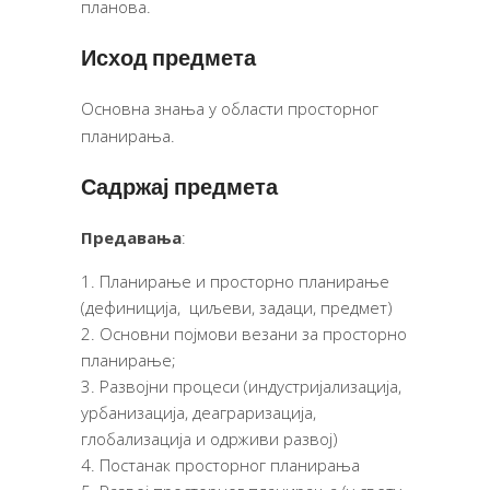
планова.
Исход предмета
Основна знања у области просторног
планирања.
Садржај предмета
Предавања
:
Планирање и просторно планирање
(дефиниција, циљеви, задаци, предмет)
Основни појмови везани за просторно
планирање;
Развојни процеси (индустријализација,
урбанизација, деаграризација,
глобализација и одрживи развој)
Постанак просторног планирања