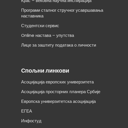
Крас – вековна научна инспирација
Програми сталног стручног усавршавања
наставника
Студентски сервис
Online настава – упутства
Лице за заштиту података о личности
Спољни линкови
Асоцијација европских универзитета
Асоцијација просторних планера Србије
Европска универзитетска асоцијација
ЕГЕА
Инфостуд