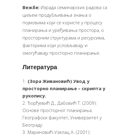
Вежбе:
Израда семинарских радова са
циљем продубљивања знања о
појмовима који се користе у процесу
планирања и уређивања простора, о
просторним структурама и ресурсима,
факторима који условљавају и
омогућавају просторно планирање.
Литература
(Зора Живановић)
Увод у
просторно планирање – скрипта у
рукопису.
Ђорђевић Д., Дабовић Т. (2009):
Основе просторног планирања.
Географски факултет, Универзитет у
Београду.
Мариновић-Узелац А. (2001):