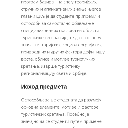
програм базиран на споју теоријских,
стручних и апликативних знања његов
главни циљ је да студенте припреми и
оспособи за самостално обављање
специјализованих послова из области
туристичке географије, те да на основу
значаја историјских, социо-географских,
привредних и других фактора дефинишу
врсте, облике и мотиве туристичких
кретања, изврше туристичку
регионализацију света и Србије.
Исход предмета
Оспособљавање студената да разумеју
основна елементе, мотиве и факторе
туристичких кретања. Посебно је
значајно да се студенти путем примене