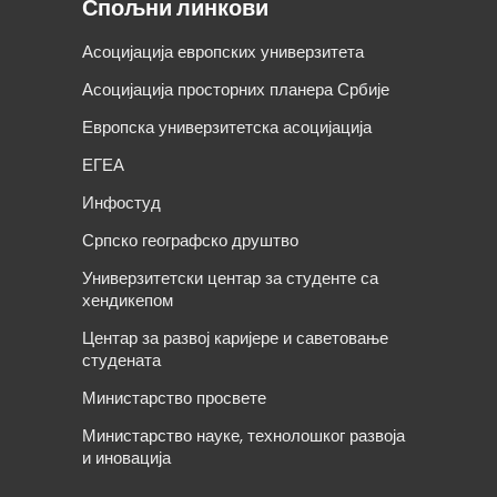
Спољни линкови
Асоцијација европских универзитета
Асоцијација просторних планера Србије
Европска универзитетска асоцијација
ЕГЕА
Инфостуд
Српско географско друштво
Универзитетски центар за студенте са
хендикепом
Центар за развој каријере и саветовање
студената
Министарство просвете
Министарство науке, технолошког развоја
и иновација