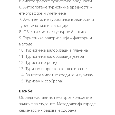
и биогеографске туристичке вредности
Антропогене туристичке вредности –
етнографске и уметничке
Амбијенталне туристичке вредности и
туристичке манифестације
Објекти светске културне баштине
Туристичка валоризација – фактори и
методе
Туристичка валоризација планина
Туристичка валоризација језера
Туристичке регије
Туризам и просторно планирање
Заштита животне средине и туризам
Туризам и саобраћај
Вежбе:
Обрада наставних тема кроз конкретне
задатке за студенте. Методологија израде
семинарских радова и одбрана