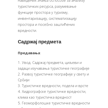
наведених знања оспособе за анализу
туристичких ресурса, разумевање
функције простора у туризму,
инвентаризацију, систематизацију
простора и посебно заштићених
вредности.
Садржај предмета
Предавања
:
Увод. Садржај предмета, циљеви и
задаци изучавања туристичке географије
Развој туристичке географије у свету и
Србији
Туристичке вредности, подела и врсте
Хидрографске туристичке вредности,
клима као туристичка вредност
Геоморфолошке туристичке вредности