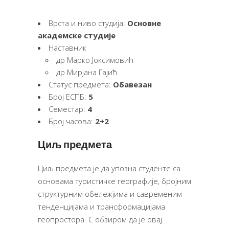
Врста и ниво студија:
Основне
академске студије
Наставник
др Марко Јоксимовић
др Мирјана Гајић
Статус предмета:
Обавезан
Број ЕСПБ:
5
Семестар:
4
Број часова:
2+2
Циљ предмета
Циљ предмета је да упозна студенте са
основама туристичке географије, бројним
структурним обележјима и савременим
тенденцијама и трансформацијама
геопростора. С обзиром да је овај