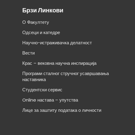
Брзи Линкови
О Факултету
Одсеци и катедре
Научно-истраживачка делатност
Вести
Крас – вековна научна инспирација
Програми сталног стручног усавршавања
наставника
Студентски сервис
Online настава – упутства
Лице за заштиту података о личности