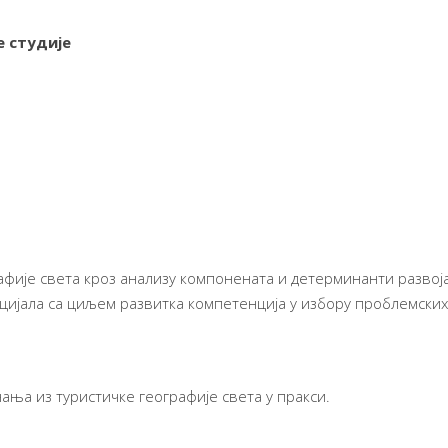
 студије
фије света кроз анализу компонената и детерминанти развоја
цијала са циљем развитка компетенција у избору проблемских
ања из туристичке географије света у пракси.