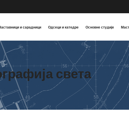
Наставници и сарадници
Одсеци и катедре
Основне студије
Маст
ографија света