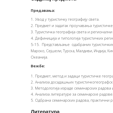
Предавања:
1. Увод у туристичку географију света.
2. Предмет и задатак проучавања туристичке
3. Туристичка географија света и регионални 
4. Дефиниција и типологија туристичких реги
5-15. Представљање одабраних туристичких де
Мароко, Сејшели, Турска, Малдиви, Индија, Кин
Океанија.
Вежбе:
Предмет, метод и задаци туристичке геогр
Анализа досадашњих туристичкогеографски
Методологија израде семинарских радова и
Анализа литературе за семинарске радове
Одбрана семинарских радова, практични р
Литература