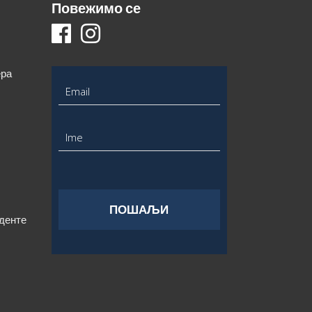
Повежимо се
ера
уденте