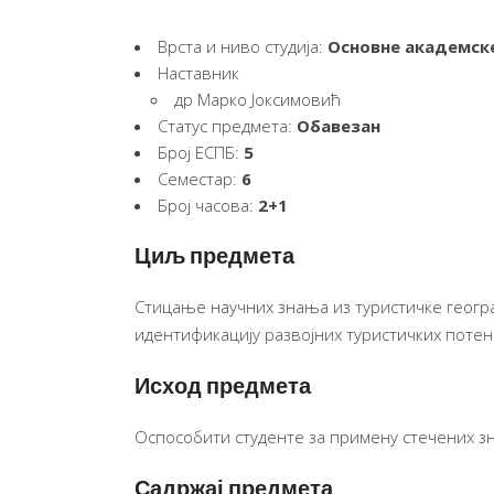
Врста и ниво студија:
Основне академске
Наставник
др Марко Јоксимовић
Статус предмета:
Обавезан
Број ЕСПБ:
5
Семестар:
6
Број часова:
2+1
Циљ предмета
Стицање научних знања из туристичке геогра
идентификацију развојних туристичких потен
Исход предмета
Оспособити студенте за примену стечених зн
Садржај предмета