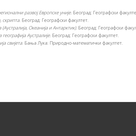
егионални развој Европске уније.
Београд: Географски факулте
, скрипта
.
Београд: Географски факултет.
 (Аустралија, Океанија и Антарктик)
.
Београд: Географски факул
 географија Аустралије.
Београд: Географски факултет.
ја свијета
. Бања Лука: Природно-математички факултет.