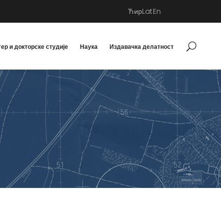
Ћир
Lat
En
ер и докторске студије
Наука
Издавачка делатност