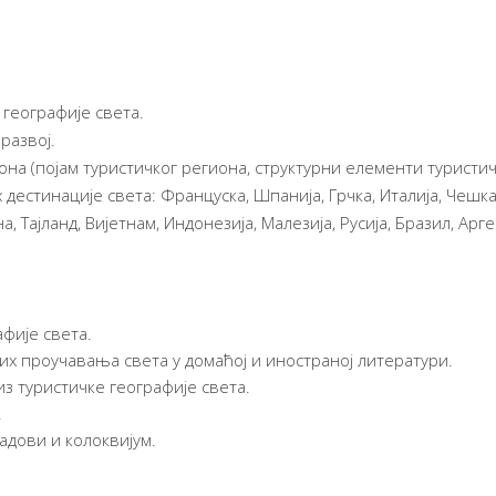
 географије света.
развој.
она (појам туристичког региона, структурни елементи туристич
стинације света: Француска, Шпанија, Грчка, Италија, Чешка Р
а, Тајланд, Вијетнам, Индонезија, Малезија, Русија, Бразил, Арг
афије света.
х проучавања света у домаћој и иностраној литератури.
з туристичке географије света.
.
адови и колоквијум.