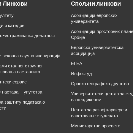
и Линкови
Спољни линкови
ултету
Асоцијација европских
универзитета
и и катедре
Асоцијација просторних план
о-истраживачка делатност
Србије
Европска универзитетска
асоцијација
– вековна научна инспирација
ЕГЕА
ами сталног стручног
шавања наставника
Инфостуд
нтски сервис
Српско географско друштво
e настава – упутства
Универзитетски центар за ст
са хендикепом
за заштиту података о
сти
Центар за развој каријере и
саветовање студената
Министарство просвете