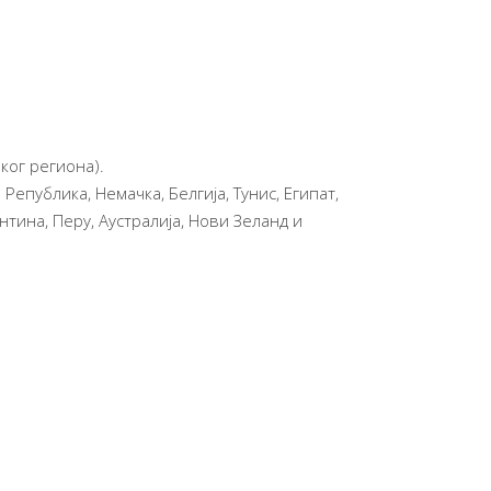
ког региона).
епублика, Немачка, Белгија, Тунис, Египат,
ентина, Перу, Аустралија, Нови Зеланд и