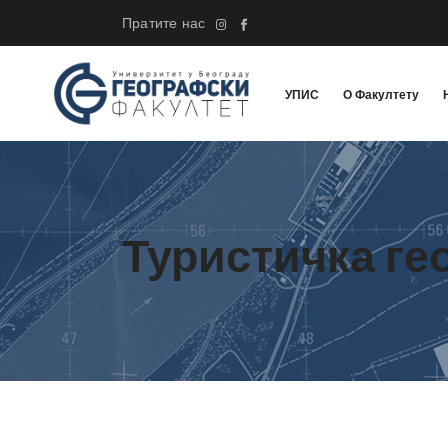
Пратите нас
УПИС
О Факултету
Туристичка ге