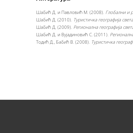
Шабић Д. и Павловић М. (2008).
Глобални и р
Шабић Д. (2010).
Туристичка географија света
Шабић Д. (2009).
Регионална географија света
Шабић Д. и Вујадиновић С. (2011).
Регионална
Тодић Д., Бабић В. (2008).
Туристичка географи