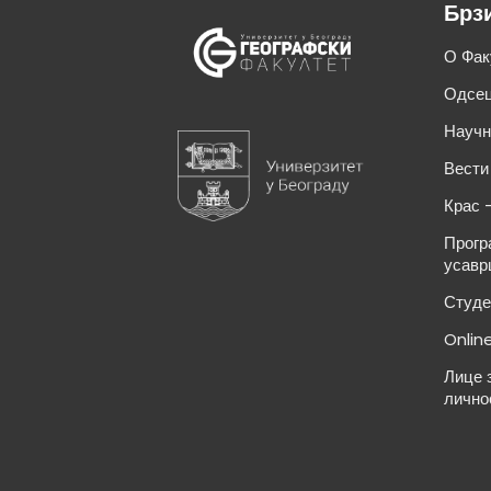
Брз
О Фак
Одсец
Научн
Вести
Крас 
Прогр
усавр
Студе
Onlin
Лице 
лично