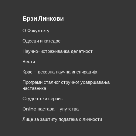
Брзи Линкови
О Факултету
Одсеци и катедре
Научно-истраживачка делатност
Вести
Крас – вековна научна инспирација
Програми сталног стручног усавршавања
наставника
Студентски сервис
Online настава – упутства
Лице за заштиту података о личности