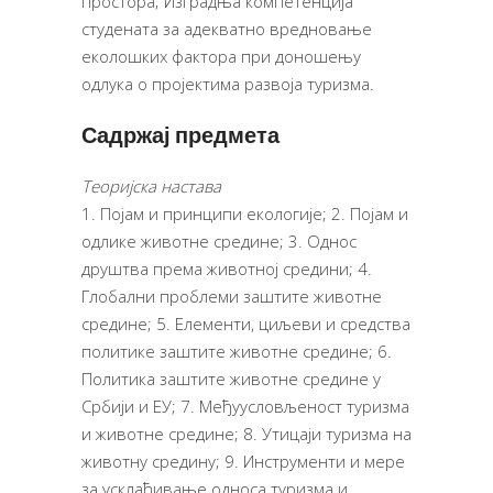
простора; Изградња компетенција
студената за адекватно вредновање
еколошких фактора при доношењу
одлука о пројектима развоја туризма.
Садржај предмета
Теоријска настава
1. Појам и принципи екологије; 2. Појам и
одлике животне средине; 3. Однос
друштва према животној средини; 4.
Глобални проблеми заштите животне
средине; 5. Елементи, циљеви и средства
политике заштите животне средине; 6.
Политика заштите животне средине у
Србији и ЕУ; 7. Међуусловљеност туризма
и животне средине; 8. Утицаји туризма на
животну средину; 9. Инструменти и мере
за усклађивање односа туризма и