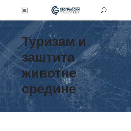
Туризам и
заштита
животне
средине