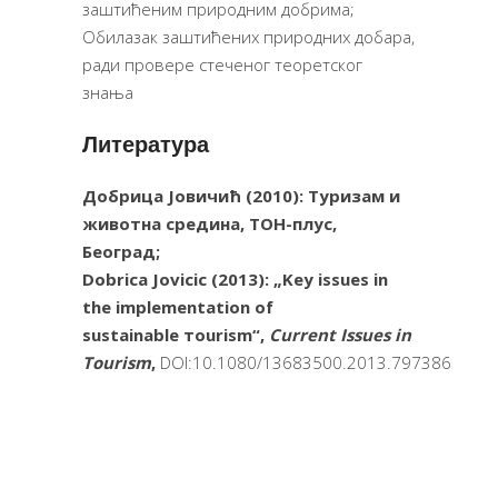
заштићеним природним добрима;
Обилазак заштићених природних добара,
ради провере стеченог теоретског
знања
Литература
Добрица Јовичић (2010): Туризам и
животна средина, ТОН-плус,
Београд
;
Dobrica Jovicic (2013):
„
Key issues in
the implementation of
sustainable
тourism“,
Current Issues in
Tourism
,
DOI:10.1080/13683500.2013.797386