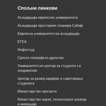
Спољни линкови
Асоцијација европских универзитета
Асоцијација просторних планера Србије
Европска универзитетска асоцијација
ЕГЕА
Инфостуд
Српско географско друштво
Универзитетски центар за студенте са
хендикепом
Центар за развој каријере и саветовање
студената
Министарство просвете
Министарство науке, технолошког развоја
и иновација