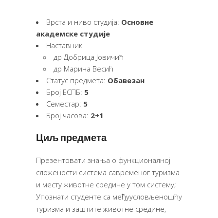
Врста и ниво студија:
Основне
академске студије
Наставник
др Добрица Јовичић
др Марина Весић
Статус предмета:
Обавезан
Број ЕСПБ:
5
Семестар:
5
Број часова:
2+1
Циљ предмета
Презентовати знања о функционалној
сложености система савременог туризма
и месту животне средине у том систему;
Упознати студенте са међуусловљеношћу
туризма и заштите животне средине,