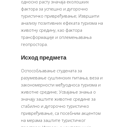
односно расту значаја еколошких
фактора за успешно и дугорочно
туристичко привређивање; Извршити
анализу позитивних ефеката туризма на
животну средину, као фактора
трансформације и оплемењавања
геопростора.
Исход предмета
Оспособљавање студената за
разумевање суштинских питања, веза и
закономерности међуодноса туризма и
животне средине; Усвајање знања о
значају заштите животне средине за
стабилно и дугорочно туристичко
привређивање, са посебним акцентом
на мерама заштите туристичког