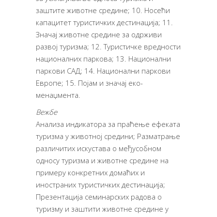
заштите животне средине; 10. Носећи
капацитет туристичких дестинација; 11.
Значај животне средине за одрживи
развој туризма; 12. Туристичке вредности
националних паркова; 13. Национални
паркови САД; 14. Национални паркови
Европе; 15. Појам и значај еко-
менаџмента.
Вежбе
Анализа индикатора за праћење ефеката
туризма у животној средини; Разматрање
различитих искустава о међусобном
односу туризма и животне средине на
примеру конкретних домаћих и
иностраних туристичких дестинација;
Презентација семинарских радова о
туризму и заштити животне средине у