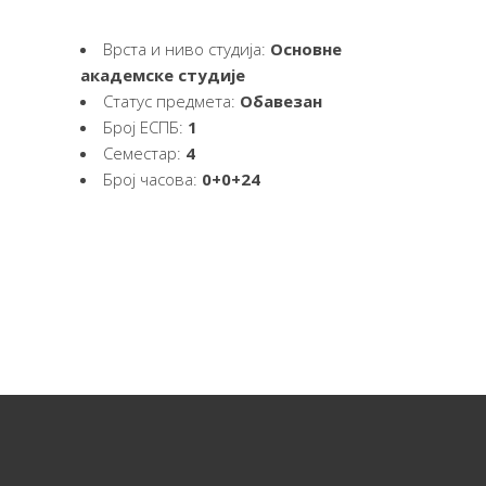
Врста и ниво студија:
Основне
академске студије
Статус предмета:
Обавезан
Број ЕСПБ:
1
Семестар:
4
Број часова:
0+0+24