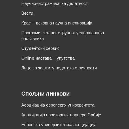
Научно-истраживачка делатност
Вести
Крас – вековна научна инспирација
Програми сталног стручног усавршавања
наставника
Студентски сервис
Online настава – упутства
Лице за заштиту података о личности
Спољни линкови
Асоцијација европских универзитета
Асоцијација просторних планера Србије
Европска универзитетска асоцијација