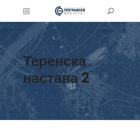
Теренска
настава 2