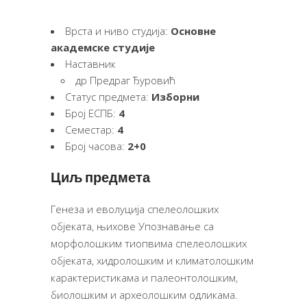
Врста и ниво студија:
Основне
академске студије
Наставник
др Предраг Ђуровић
Статус предмета:
Изборни
Број ЕСПБ:
4
Семестар:
4
Број часова:
2+0
Циљ предмета
Генеза и еволуција спелеолошких
објеката, њихове Упознавање са
морфолошким тиопвима спелеолошких
објеката, хидролошким и климатолошким
карактеристикама и палеонтолошким,
биолошким и археолошким одликама.