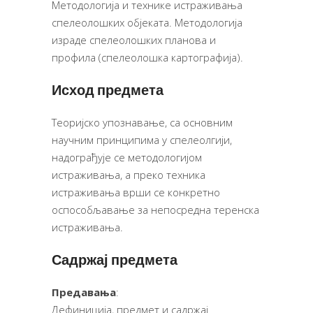
Методологија и технике истраживања
спелеолошких објеката. Методологија
израде спелеолошких планова и
профила (спелеолошка картографија).
Исход предмета
Теоријско упознавање, са основним
научним принципима у спелеолгији,
надограђује се методологијом
истраживања, а преко техника
истраживања врши се конкретно
оспособљавање за непосредна теренска
истраживања.
Садржај предмета
Предавања
:
Дефиниција, предмет и садржај