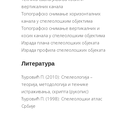
вертикалних канала
Топографско снимање хоризонталних
канала у спелеолошким објектима
Топографско снимање вертикалних и
косих канала у спелеолошким објектима
Израда плана спелеолошких објеката
Израда профила спелеолошких објеката
Литература
Ђуровић П. (2010): Спелеологија –
теорија, методологија и технике
истраживања, скрипта (рукопис)
Ђуровић П. (1998): Спелеолошки атлас
Србије