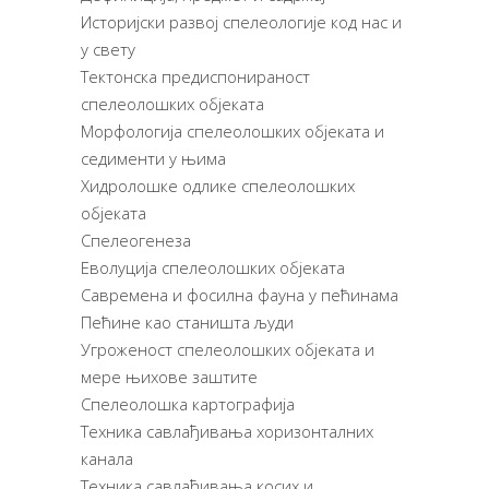
Историјски развој спелеологије код нас и
у свету
Тектонска предиспонираност
спелеолошких објеката
Морфологија спелеолошких објеката и
седименти у њима
Хидролошке одлике спелеолошких
објеката
Спелеогенеза
Еволуција спелеолошких објеката
Савремена и фосилна фауна у пећинама
Пећине као станишта људи
Угроженост спелеолошких објеката и
мере њихове заштите
Спелеолошка картографија
Техника савлађивања хоризонталних
канала
Техника савлађивања косих и