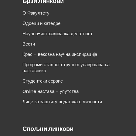
Брзи Линкови
О Факултету
Одсеци и катедре
Научно-истраживачка делатност
Вести
Крас – вековна научна инспирација
Програми сталног стручног усавршавања
наставника
Студентски сервис
Online настава – упутства
Лице за заштиту података о личности
Спољни линкови