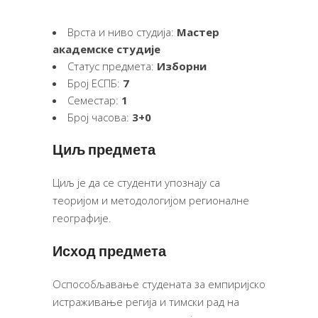
Врста и ниво студија:
Мастер
академске студије
Статус предмета:
Изборни
Број ЕСПБ:
7
Семестар:
1
Број часова:
3+0
Циљ предмета
Циљ је да се студенти упознају са
теоријом и методологијом регионалне
географије.
Исход предмета
Оспособљавање студената за емпиријско
истраживање регија и тимски рад на