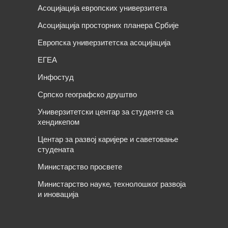
Асоцијација европских универзитета
Асоцијација просторних планера Србије
Европска универзитетска асоцијација
ЕГЕА
Инфостуд
Српско географско друштво
Универзитетски центар за студенте са
хендикепом
Центар за развој каријере и саветовање
студената
Министарство просвете
Министарство науке, технолошког развоја
и иновација