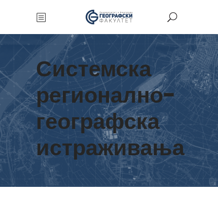
Системска
регионално-
географска
истраживања