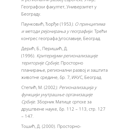
Географски факултет, Универзитет у
Београду.
Паунковић, Ђорђе (1953
). О принципима
и методи рејонирања у географији
. Трећи
конгрес географа Југославије, Београд.
Дерић, Б., Перишић, Д.
(1996).
Критеријуми регионализације
територије Србије
; Просторно
планирање, регионални развој и заштита
животне средине, бр. 7, ИАУС, Београд.
Степић, М. (2002
). Регионализација у
функцији унутрашње организације
Србије
. Зборник Матице српске за
друштвене науке, бр. 112 – 113, стр. 127
– 147.
Тошић, Д. (2000). Просторно-