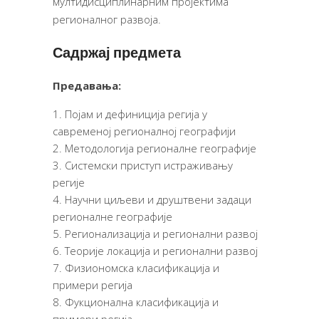
мултидисциплинарним пројектима
регионалног развоја.
Садржај предмета
Предавања:
Појам и дефиниција регија у
савременој регионалној географији
Методологија регионалне географије
Системски приступ истраживању
регије
Научни циљеви и друштвени задаци
регионалне географије
Регионализација и регионални развој
Теорије локација и регионални развој
Физиономска класификација и
примери регија
Фукционална класификација и