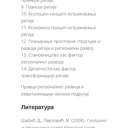
примери регија
Планске регије
Еколошки концепт истраживања
регије
Економски прицип истраживања
регија
Планирање просторне структуре и
развоја регија и регионални развој
Становништво као фактор
регионалног развоја
Делатности као фактор
трансформације регије.
Правци регионалног развоја и
ревитализација сеоских подручја
Литература
Шабић, Д., Павловић, М. (2008).
Глобални
и регионални развој Европске Уније
.