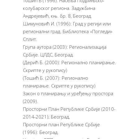
Тошић Б (1996): Насеља Подрињско-
колубарског региона. Задужбина
Андрејевић, књ. бр. 8, Београд.
Шимуновић И. (1996): Град у регији или
регионални град. Библиотека «Погледи»
Сплит.
Група аутора (2003): Регионализација
Србије. ЦЛДС, Београд.
(Дерић Б. (2000): Регионално планирање.
Скрипте у рукопису)
(Тошић Б. (2007): Регионално
планирање. Скрипте у рукопису)
Закон о планирању и уређењу простора
(2009).
Просторни План Републике Србије (2010-
2014-2021); Београд,
Просторни план Републике Србије
(1996): Београд.