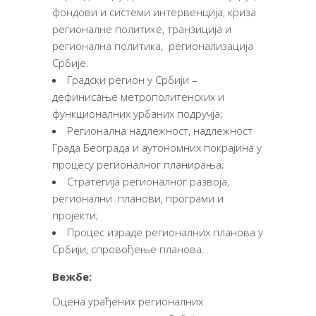
фондови и системи интервенција, криза
регионалне политике, транзиција и
регионална политика, регионализација
Србије.
Градски регион у Србији –
дефинисање метрополитенских и
функционалних урбаних подручја;
Регионална надлежност, надлежност
Града Београда и аутономних покрајина у
процесу регионалног планирања;
Стратегија регионалног развоја,
регионални планови, програми и
пројекти;
Процес израде регионалних планова у
Србији, спровођење планова.
Вежбе:
Оцена урађених регионалних