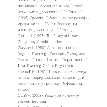
планирање. Младинска књига, Загреб.
Вељковић А., Јовановић Б. Р., Тошић Б.
(1995): Градови Србије – центри развоја у
мрежи насеља; САНУ и Географски
институт „Јован Цвијић“, Београд.
Carter, H. (1995): The Study of Urban
Geography, Arnold, London.
Glasson J. (1980): An Introduction to
Regional Planning – Concepts, Theory and
Practice; Principal Lecturer, Department of
Town Planning. Oxford Polytechnic.
Крешић И. (1981): Просторна економија –
основе теорије локације, размештаја и
организације у простору. Информатор.
Загреб.
Оцић Ч. (2003): Увод у региономику,
Знамен, Београд.