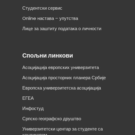
Студентски сервис
Online настава – упутства
Лице за заштиту података о личности
Спољни линкови
Асоцијација европских универзитета
Асоцијација просторних планера Србије
Европска универзитетска асоцијација
ЕГЕА
Инфостуд
Српско географско друштво
Универзитетски центар за студенте са
хендикепом