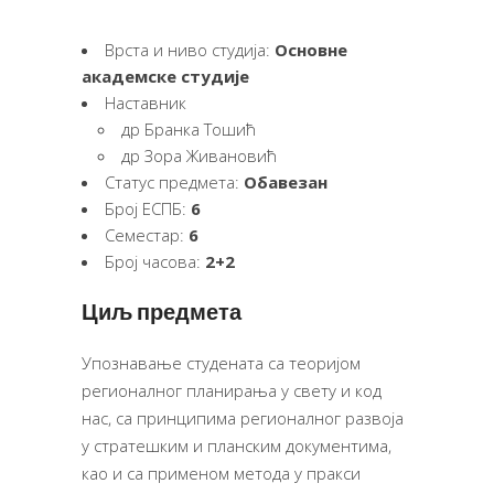
Врста и ниво студија:
Основне
академске студије
Наставник
др Бранка Тошић
др Зора Живановић
Статус предмета:
Обавезан
Број ЕСПБ:
6
Семестар:
6
Број часова:
2+2
Циљ предмета
Упознавање студената са теоријом
регионалног планирања у свету и код
нас, са принципима регионалног развоја
у стратешким и планским документима,
као и са применом метода у пракси