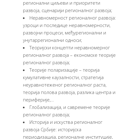
регионални циљеви и приоритети
развоја, сценарији регионалног развоја;
Неравномерност регионалног развоја:
узроци и последице неравномерности,
развојни процеси, међурегионални и
унутаррегионални односи;
Теоријски концепти неравномерног
регионалног развоја – економске теорије
регионалног развоја;
Теорије поларизације – теорија
кумулативне каузалности, стратегија
неуравнотеженог регионалног раста,
теорија полова развоја, разлика центра и
периферије,…
Глобализација, и савремене теорије
регионалног развоја;
Историја и искуства регионалног
развоја Србије: историјска
периодизација, регионалне институције,