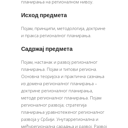
планирања на регионалном нивоу.
Исход предмета
Појам, принципи, методологија, доктрине
и пракса регионалног планирања.
Садржај предмета
Појам, настанак и развој регионалног
планирања. Појам и типови региона.
Основна теоријска и практична сазнања
из домена регионалног планирања –
доктрине регионалног планирања,
методе регионалног планирања. Појам
регионалног развоја; стратегија
планирања уравнотеженог регионалног
развоја у Србији. Унутаррегионална и
међурегионална сарадња и развој. Развој