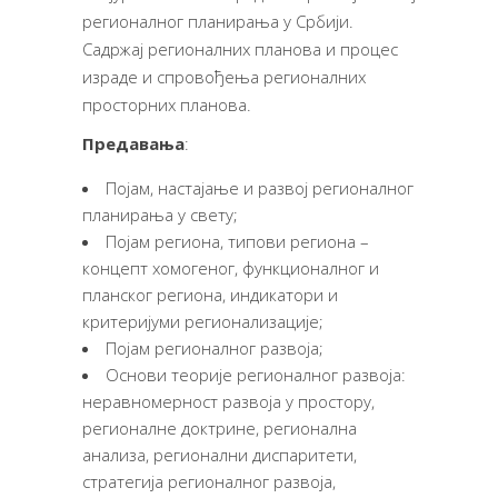
регионалног планирања у Србији.
Садржај регионалних планова и процес
израде и спровођења регионалних
просторних планова.
Предавања
:
Појам, настајање и развој регионалног
планирања у свету;
Појам региона, типови региона –
концепт хомогеног, функционалног и
планског региона, индикатори и
критеријуми регионализације;
Појам регионалног развоја;
Основи теорије регионалног развоја:
неравномерност развоја у простору,
регионалне доктрине, регионална
анализа, регионални диспаритети,
стратегија регионалног развоја,