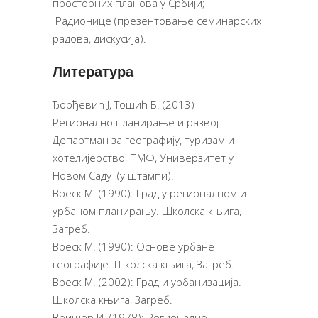
просторних планова у Србији;
Радионице (презентовање семинарских
радова, дискусија).
Литература
Ђорђевић Ј, Тошић Б. (2013) –
Регионално планирање и развој.
Департман за географију, туризам и
хотелијерство, ПМФ, Универзитет у
Новом Саду (у штампи).
Вреск М. (1990): Град у регионалном и
урбаном планирању. Школска књига,
Загреб.
Вреск М. (1990): Основе урбане
географије. Школска књига, Загреб.
Вреск М. (2002): Град и урбанизација.
Школска књига, Загреб.
Вришер И. (1978): Регионално