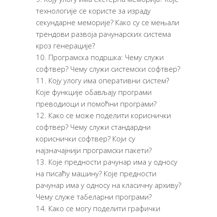
технологије се користе за израду
секундарне меморије? Како су се мењали
трендови развоја рачунарских система
кроз генерације?
Програмска подршка: Чему служи
софтвер? Чему служи системски софтвер?
Коју улогу има оперативни систем?
Које функције обављају програми
преводиоци и помоћни програми?
Како се може поделити кориснички
софтвер? Чему служи стандардни
кориснички софтвер? Који су
најзначајнији програмски пакети?
Које предности рачунар има у односу
на писаћу машину? Које предности
рачунар има у односу на класичну архиву?
Чему служе табеларни програми?
Како се могу поделити графички