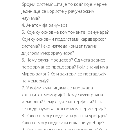
бројни систем? Шта је то код? Које мерне
јединице се користе у рачунарским
наукама?
Анатомија рачунара
Које су основне компоненте рачунара?
Који су основни подсистеми хардверског
система? Како изгледа концептуални
дијаграм микрорачунара?
Чему служи процесор? Од чега зависе
перформансе процесора? Који значај има
Муров закон? Који захтеви се постављају
на меморију?
У којим јединицама се изражава
капацитет меморије? Чему служи радна
меморија? Чему служе интерфејси? Шта
се подразумева под појмом периферија?
Како се могу поделити улазни уређаји?
Како се могу поделити излазни уређаји?
Коју улогу има екстерна меморија? Које