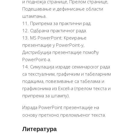
и подножја странице, Прелом странице,
Подешавање и дефинисање области
штампања.
Припрема за практични рад.
Одбрана практичног рада.
MS PowerPoint: Креирање
презентације у PowerPoint-у,
Дистрибуција презентације помоћу
PowerPoint-а.
Симулација израде семинарског рада
са текстуалним, графичким и табеларним
подацима, повезивање са табелама и
графиконима из Excell-a (прелом текста и
припрема за штампу).
Израда PowerPoint презентације на
основу претхоно преломљеног текста.
Литература