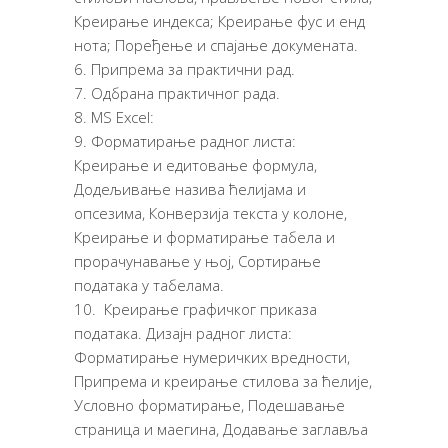
Креирање индекса; Креирање фус и енд
нота; Поређење и спајање докумената.
Припрема за практични рад.
Одбрана практичног рада.
MS Excel:
Форматирање радног листа:
Креирање и едитовање формула,
Додељивање назива ћелијама и
опсезима, Конверзија текста у колоне,
Креирање и форматирање табела и
прорачунавање у њој, Сортирање
података у табелама.
Креирање графичког приказа
података. Дизајн радног листа:
Форматирање нумеричких вредности,
Припрема и креирање стилова за ћелије,
Условно форматирање, Подешавање
страница и маегина, Додавање заглавља