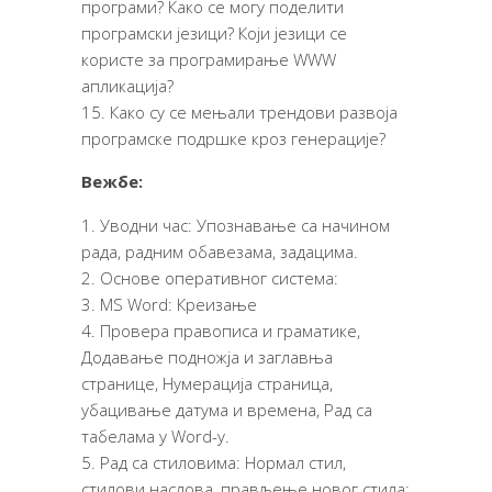
програми? Како се могу поделити
програмски језици? Који језици се
користе за програмирање WWW
апликација?
Како су се мењали трендови развоја
програмске подршке кроз генерације?
Вежбе:
Уводни час: Упознавање са начином
рада, радним обавезама, задацима.
Основе оперативног система:
MS Word: Креизање
Провера правописа и граматике,
Додавање подножја и заглавња
странице, Нумерација страница,
убацивање датума и времена, Рад са
табелама у Word-у.
Рад са стиловима: Нормал стил,
стилови наслова, прављење новог стила;