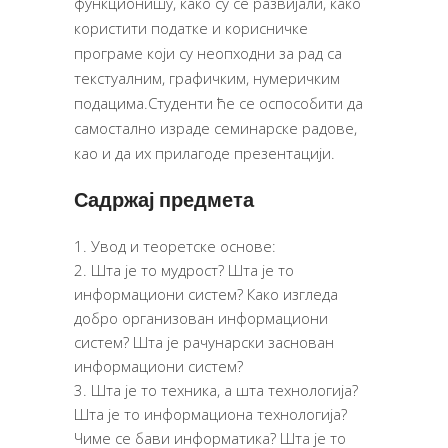
функционишу, како су се развијали, како
користити податке и корисничке
програме који су неопходни за рад са
текстуалним, графичким, нумеричким
подацима.Студенти ће се оспособити да
самостално израде семинарске радове,
као и да их прилагоде презентацији.
Садржај предмета
Увод и теоретске основе:
Шта је то мудрост? Шта је то
информациони систем? Како изгледа
добро организован информациони
систем? Шта је рачунарски заснован
информациони систем?
Шта је то техника, а шта технологија?
Шта је то информациона технологија?
Чиме се бави информатика? Шта је то