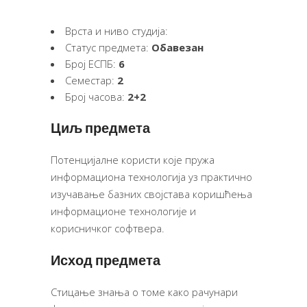
Врста и ниво студија:
Статус предмета:
Обавезан
Број ЕСПБ:
6
Семестар:
2
Број часова:
2+2
Циљ предмета
Потенцијалне користи које пружа
информациона технологија уз практично
изучавање базних својстава коришћења
информационе технологије и
корисничког софтвера.
Исход предмета
Стицање знања о томе како рачунари