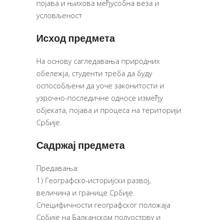
појава и њихова међусобна веза и
условљеност
Исход предмета
На основу сагледавања природних
обележја, студенти треба да буду
оспособљени да уоче законитости и
узрочно-последичне односе између
објеката, појава и процеса на територији
Србије.
Садржај предмета
Предавања:
1) Географско-историјски развој,
величина и границе Србије.
Специфичности географског положаја
Србије на Балканском полуострву и