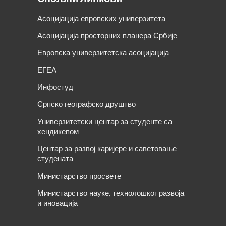
Асоцијација европских универзитета
Асоцијација просторних планера Србије
Европска универзитетска асоцијација
ЕГЕА
Инфостуд
Српско географско друштво
Универзитетски центар за студенте са
хендикепом
Центар за развој каријере и саветовање
студената
Министарство просвете
Министарство науке, технолошког развоја
и иновација