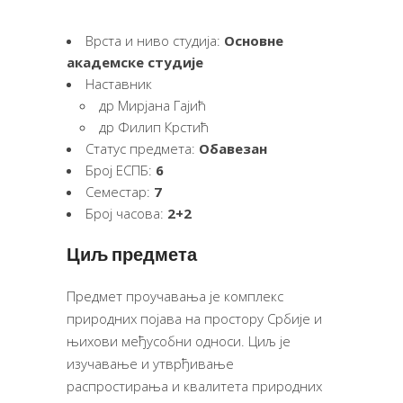
Врста и ниво студија:
Основне
академске студије
Наставник
др Мирјана Гајић
др Филип Крстић
Статус предмета:
Обавезан
Број ЕСПБ:
6
Семестар:
7
Број часова:
2+2
Циљ предмета
Предмет проучавања је комплекс
природних појава на простору Србије и
њихови међусобни односи. Циљ је
изучавање и утврђивање
распростирања и квалитета природних