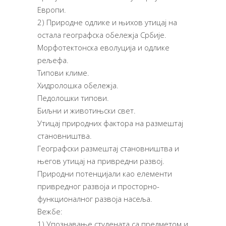
Европи.
2) Природне одлике и њихов утицај на
остала географска обележја Србије.
Морфотектонска еволуција и одлике
рељефа.
Типови климе.
Хидролошка обележја.
Педолошки типови.
Биљни и животињски свет.
Утицај природних фактора на размештај
становништва.
Географски размештај становништва и
његов утицај на привредни развој.
Природни потенцијали као елементи
привредног развоја и просторно-
функционалног развоја насеља.
Вежбе:
1) Упознавање студената са предметом и