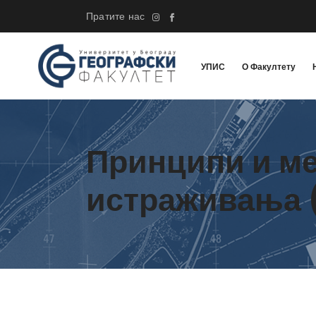
Пратите нас
УПИС
О Факултету
Принципи и м
истраживања (