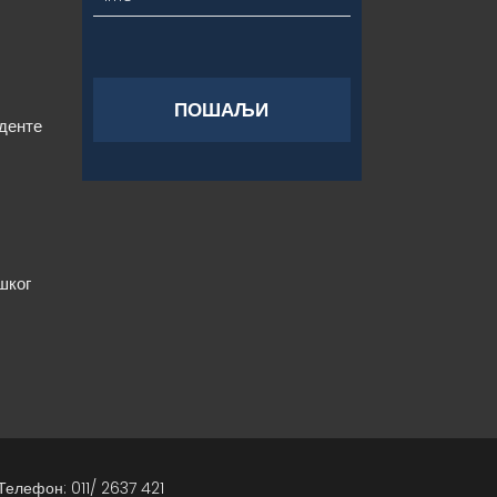
уденте
шког
Телефон: 011/ 2637 421