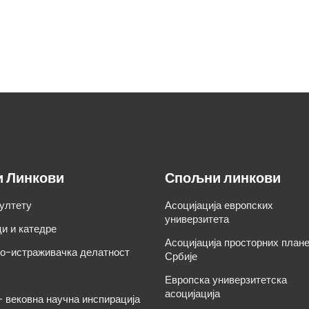
и Линкови
Спољни линкови
ултету
Асоцијација европских
универзитета
и и катедре
Асоцијација просторних план
о-истраживачка делатност
Србије
Европска универзитетска
асоцијација
– вековна научна инспирација