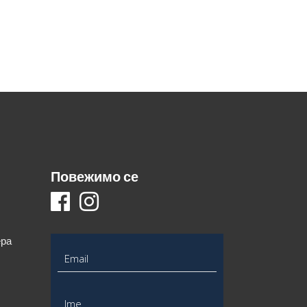
Повежимо се
ера