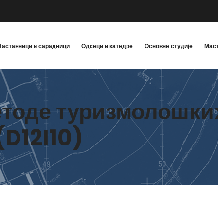
Наставници и сарадници
Одсеци и катедре
Основне студије
Маст
етоде туризмолошки
D12I10)