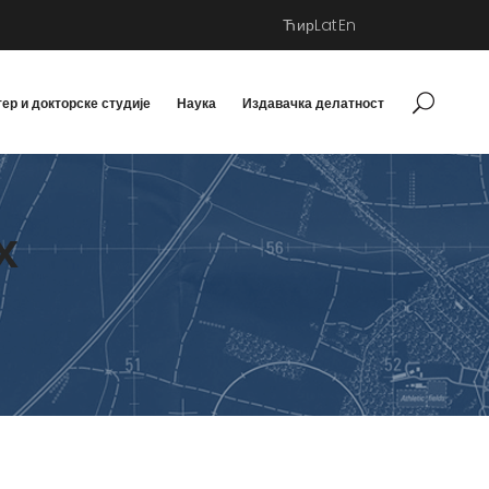
Ћир
Lat
En
ер и докторске студије
Наука
Издавачка делатност
х