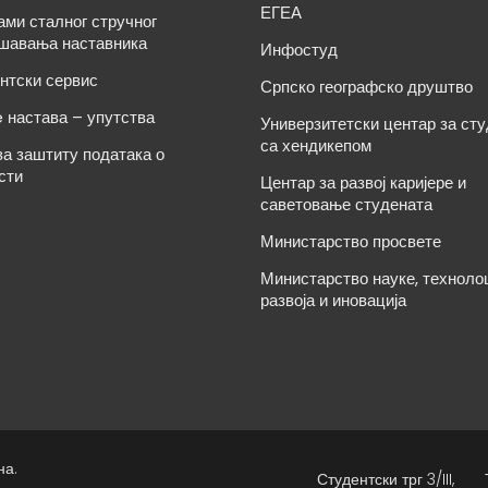
ЕГЕА
ами сталног стручног
шавања наставника
Инфостуд
нтски сервис
Српско географско друштво
e настава – упутства
Универзитетски центар за ст
са хендикепом
за заштиту података о
сти
Центар за развој каријере и
саветовање студената
Министарство просвете
Министарство науке, техноло
развоја и иновација
на.
Студентски трг 3/III,