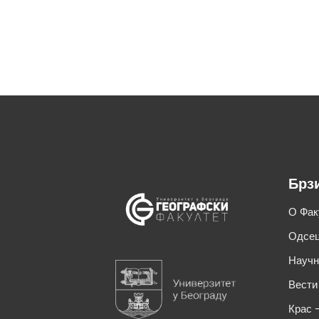
Брз
О Фак
Одсец
Научн
Вести
Крас 