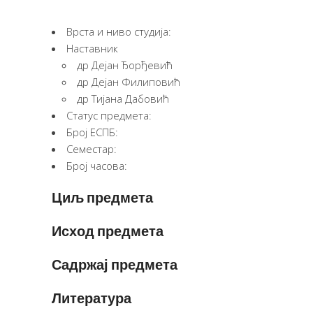
Врста и ниво студија:
Наставник
др Дејан Ђорђевић
др Дејан Филиповић
др Тијана Дабовић
Статус предмета:
Број ЕСПБ:
Семестар:
Број часова:
Циљ предмета
Исход предмета
Садржај предмета
Литература