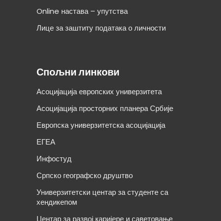
Online настава – упутства
Лице за заштиту података о личности
Спољни линкови
Асоцијација европских универзитета
Асоцијација просторних планера Србије
Европска универзитетска асоцијација
ЕГЕА
Инфостуд
Српско географско друштво
Универзитетски центар за студенте са
хендикепом
Центар за развој каријере и саветовање