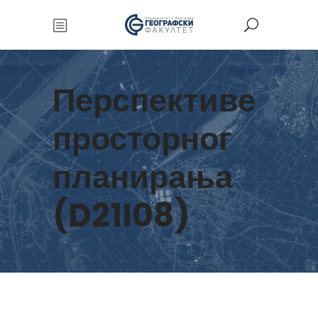
Перспективе
просторног
планирања
(D21I08)