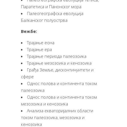
Паратетиса и Панонског мора
Палеогеографска еволуција
Балканског полуострва
Вежбе:
Трајање еона
Трајање ера
Трајање периода палеозоика
Трајање мезозоика и кенозоика
Грађа Земље, дисконтинуитети и
сфере
Однос полова и континента током
палеозоика
Однос полова и континента током
мезозоика и кенозоика
Анализа екваторијалних области
током палеозоика, мезозоика и
кенозоика