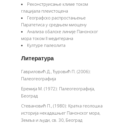
Реконструисање климе током
глацијала плеистоцена
Географско распростањење
Паратетиса у средњем миоцену
Анализа обалске линије Панонског
мора током II медитерана
Културе палеолита
Литература
Гавриловић Д., Ђуровић П. (2006):
Палеогеографија
Еремија М. (1972): Палеогеографија,
Београд
Стевановић П., (1980): Кратка геолошка
историја некадашњег Панонског мора,
Земља и људи, св. 30, Београд