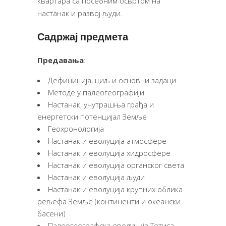
квартара са посебним освртом на
настанак и развој људи.
Садржај предмета
Предавања
:
Дефиниција, циљ и основни задаци
Методе у палеогеографији
Настанак, унутрашња грађа и
енергетски потенцијал Земље
Геохронологија
Настанак и еволуција атмосфере
Настанак и еволуција хидросфере
Настанак и еволуција органског света
Настанак и еволуција људи
Настанак и еволуција крупних облика
рељефа Земље (континенти и океански
басени)
Палеогеографска еволуција Тетиса,