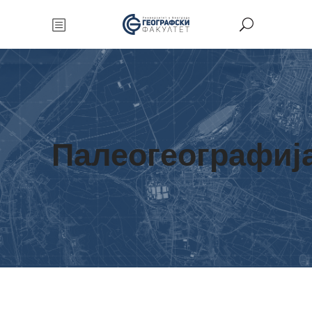
Палеогеографиј