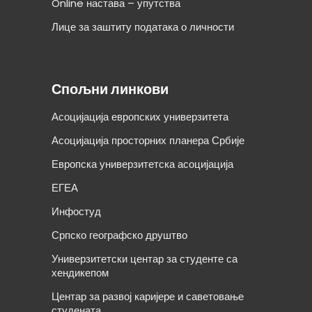
Online настава – упутства
Лице за заштиту података о личности
Спољни линкови
Асоцијација европских универзитета
Асоцијација просторних планера Србије
Европска универзитетска асоцијација
ЕГЕА
Инфостуд
Српско географско друштво
Универзитетски центар за студенте са
хендикепом
Центар за развој каријере и саветовање
студената