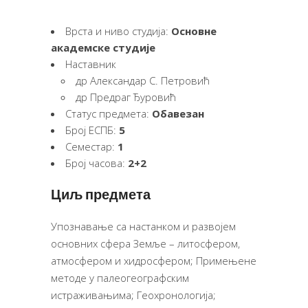
Врста и ниво студија:
Основне
академске студије
Наставник
др Александар С. Петровић
др Предраг Ђуровић
Статус предмета:
Обавезан
Број ЕСПБ:
5
Семестар:
1
Број часова:
2+2
Циљ предмета
Упознавање са настанком и развојем
основних сфера Земље – литосфером,
атмосфером и хидросфером; Примењене
методе у палеогеографским
истраживањима; Геохронологија;