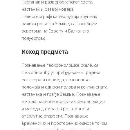
Настанак и развој органског света,
настанак и развој човека;
Палеогеографска еволуција крупних
облика рељефа Земље, са посебним
освртома на Европу и Балканско
полуострво.
Исход предмета
Познавање геохронолошке скале, са
способношћу упоређујивања трајања
еона, ера и периода, познавање
положаја и односи полова и континената,
настанака и грађе Земље. Познавање
метода палеогеографских реконстукција
и метода датирања релативне и
апсолутне старости. Познавање
временских и просторених односа током