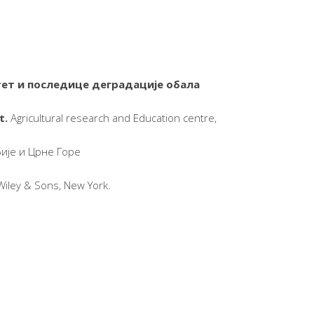
­итет и последице деградације обала
t.
Agricultural research and Education centre,
бије и Црне Горе
 Wiley & Sons, New York.