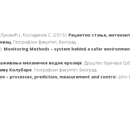
Луковић Ј., Костадинов С. (2015):
Ре­цен­т­но стање, интенз
овац.
Гео­граф­ски факултет, Београд
):
Monitoring Methods – system behind a safer environmen
аживања механичке водне ерозије
. Друштво бујичара Ср
ливу Колубаре
.
Географски факултет, Бео­град.
ion – processes, prediction, measu
­re­ment and contro
l. John