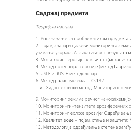
Садржај предмета
Теоријска настава
Упознавање са проблематиком предмета и
Појам, значај и циљеви мониторинга земљ
узимање узорака; Апликативност резултата 
Мониторинг ерозије земљишта (механичка 
Метод потенцијала ерозије (метод Гаврил
USLE и RUSLE методологија
Mетод радионуклeида – Cs137
Хидротехнички метод; Мониторинг режим
Мониторинг режима речног наноса(хемијск
Мониторингинтензитета ерозијеречних 
Мониторинг еолске ерозије; Одређивањ
Квалитет воде – појам, стање и заштита;
Методологија одређивања степена загађ