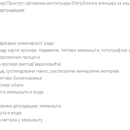
ји;Приступ сајтовима институција (Републичка агенција за заш
деградације
држајем семинарског рада
ду карте ерозије: падавине, типови земљишта, топо­граф­ске
 ерозионих процеса
а ерозије (методГавриловића)
ај, суспендовани нанос, растворене минералне материје
његово билансирање
озије обала
ета земљишта и вода
овима деградације земљишта.
та и вода.
 метала у земљишту.