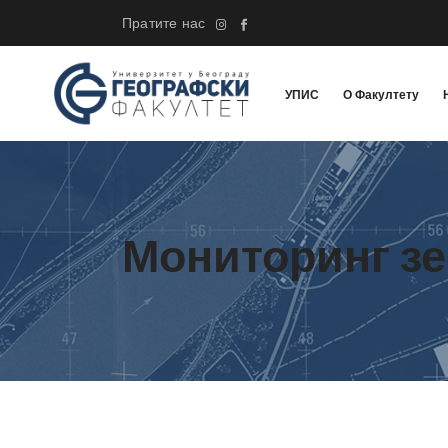
Пратите нас
УПИС
О Факултету
Мониторинг з