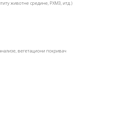
титу животне средине, РХМЗ, итд.)
 анализе, вегетациони покривач