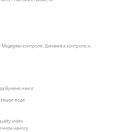
; Медијуми контроле; Динамика контроле и
ја;Вучени нанос
зације воде
ality index
ечном наносу