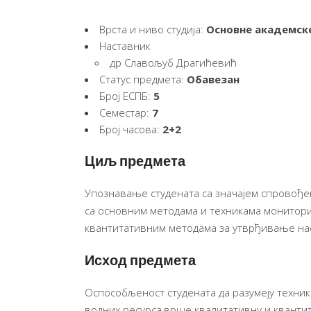
Врста и ниво студија:
Основне академске
Наставник
др Славољуб Драгићевић
Статус предмета:
Обавезан
Број ЕСПБ:
5
Семестар:
7
Број часова:
2+2
Циљ предмета
Упознавање студената са значајем спровођ
са основним методама и техникама монитори
квантитативним методама за утврђивање на
Исход предмета
Оспособљеност студената да разумеју техни
водних ресурса,врше квалитативну и квантит