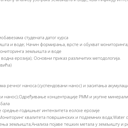
обавезама студената датог курса
ишта и воде; Начин формирања, врсте и обухват монито­ринга
мони­торинга земљишта и воде
водна ерозија); Основни приказ различитих методологија.
овића)
а речног наноса (суспендовани нанос) и засипања акуму­лаци
и нанос);Одређивање концентрације РММ и укупне ми­нерали­
обала
е средње-годишњег интензитета еолске ерозије
 Мониторинг квалитета површинских и подземних вода;Water qu
ења земљишта;Анализа појаве тешких метала у земљишту и р