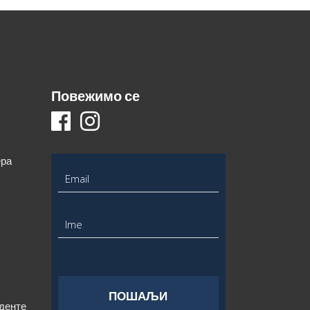
Повежимо се
ера
уденте