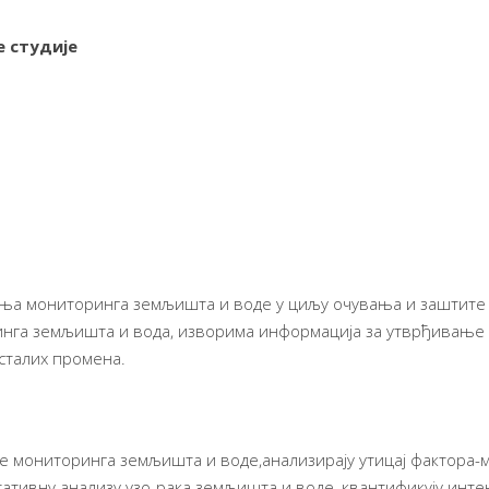
 студије
ења мониторинга земљишта и воде у циљу очувања и заштите
нга земљишта и вода, изворима информација за утврђивање 
сталих промена.
ке мониторинга земљишта и воде,анализирају утицај фактор
ативну анализу узо-рака земљишта и воде, квантификују инте