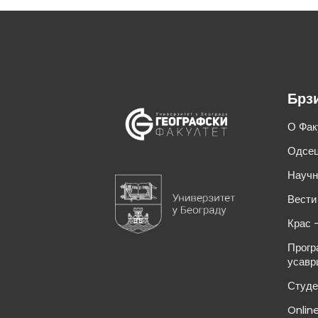
Брз
О Фак
Одсец
Научн
Вести
Крас 
Прогр
усавр
Студе
Onlin