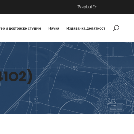
Ћир
Lat
En
ер и докторске студије
Наука
Издавачка делатност
41O2)