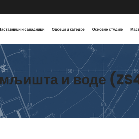
Наставници и сарадници
Одсеци и катедре
Основне студије
Маст
емљишта и воде (ZS