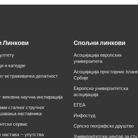
и Линкови
Спољни линкови
ултету
Асоцијација европских
универзитета
и и катедре
Асоцијација просторних план
о-истраживачка делатност
Србије
Европска универзитетска
асоцијација
– вековна научна инспирација
ЕГЕА
ами сталног стручног
шавања наставника
Инфостуд
нтски сервис
Српско географско друштво
e настава – упутства
Универзитетски центар за ст