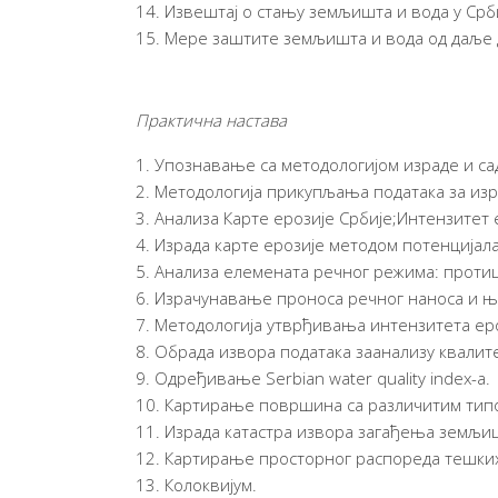
Извештај о стању земљишта и вода у Срби
Мере заштите земљишта и вода од даље 
Практична настава
Упознавање са методологијом израде и са
Методологија прикупљања података за изра
Анализа Карте ерозије Србије;Интензитет
Израда карте ерозије методом потенцијал
Анализа елемената речног режима: протиц
Израчунавање проноса речног наноса и 
Методологија утврђивања интензитета ер
Обрада извора података заанализу квалит
Одређивање Serbian water quality index-a.
Картирање површина са различитим тип
Израда катастра извора загађења земљиш
Картирање просторног распореда тешких
Колоквијум.