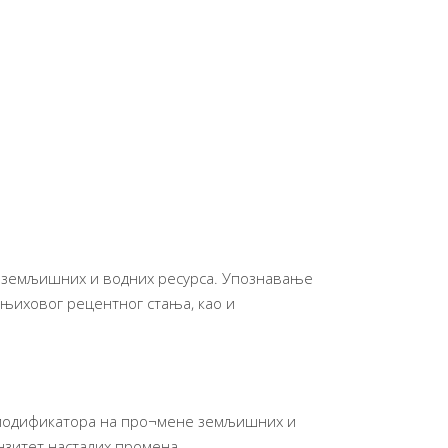
 земљишних и водних ресурса. Упознавање
њиховог рецентног стања, као и
а-модификатора на про¬мене земљишних и
нзитет насталих промена.