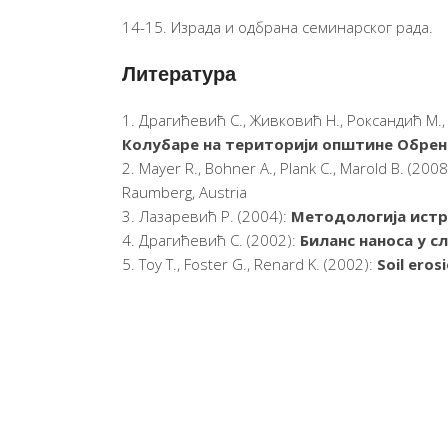
14-15. Израда и одбрана семинарског рада.
Литература
Драгићевић С., Живковић Н., Роксандић М., 
Колубаре на тери­тори­ји општине Обрен
Mayer R., Bohner A., Plank C., Marold B. (2008
Raumberg, Austria
Лазаревић Р. (2004):
Методологија истр
Драгићевић С. (2002):
Биланс наноса у с
Toy T., Foster G., Renard K. (2002):
Soil eros