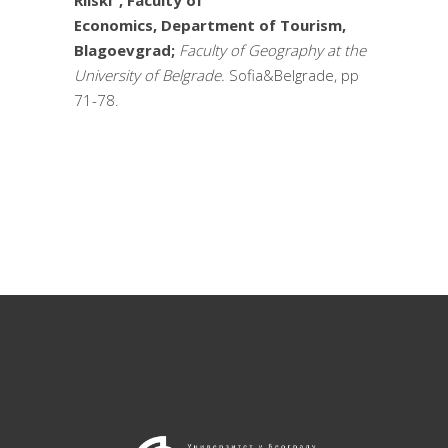
Rilski”,
Faculty of
Economics,
Department of Tourism,
Blagoevgrad;
Faculty of Geography
at the
University of Belgrade.
Sofia&Belgrade, pp
71-78.