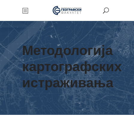
Методологија
картографских
истраживања