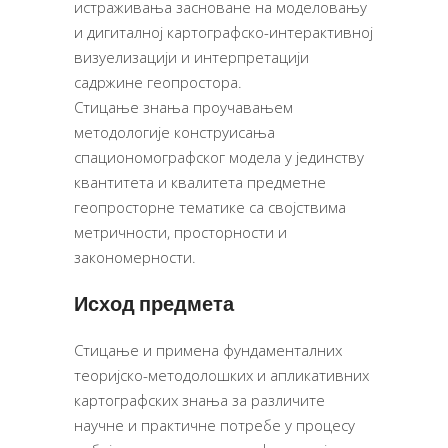
истраживања засноване на моделовању
и дигиталној картографско-интерактивној
визуелизацији и интерпретацији
садржине геопростора.
Стицање знања проучавањем
методологије конструисања
спациономографског модела у јединству
квантитета и квалитета предметне
геопросторне тематике са својствима
метричности, просторности и
закономерности.
Исход предмета
Стицање и примена фундаменталних
теоријско-методолошких и апликативних
картографских знања за различите
научне и практичне потребе у процесу