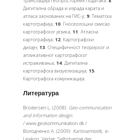
транслација геопросторних података.
8
.
Дигитална обрада и израда карата и
атласа заснованих на ГИС-у;
9
. Тематска
картографија;
10
. Гносеолошки смисао
картографског језика;
11
. Атласна
картографија;
12
. Картографски
дизајн;
13
. Специфичност теоријског и
апликативног картографског
истраживања;
14
. Дигитална
картографска визуелизација;
15
.
Картографска комуникација.
Литература
Brodersen L. (2008):
Geo-communication
and information design
.
/
www.geokommunikation.dk
/
Володченко A. (2009):
Kartosemiotik
, e-
Lexikon. Verlag: Selbstverlag der