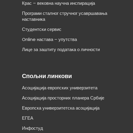
Крас – вековна научна инспирација
Програми сталног стручног усавршавања
наставника
Студентски сервис
Online настава – упутства
Лице за заштиту података о личности
Спољни линкови
Асоцијација европских универзитета
Асоцијација просторних планера Србије
Европска универзитетска асоцијација
ЕГЕА
Инфостуд