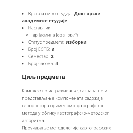
Врста и ниво студија:
Докторске
академске студије
Наставник
др Јасмина Јовановић
Статус предмета:
Изборни
Број ЕСПБ:
8
Семестар:
2
Број часова:
4
Циљ предмета
Комплексно истраживање, сазнавање и
представљање компонената садржаја
геопростора применом картографског
метода у облику картографско-методског
алгоритма.
Проучавање методологије картографских