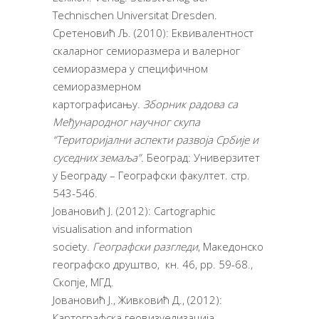
Technischen Universitat Dresden.
Сретеновић Љ. (2010): Еквивалентност
скаларног семиоразмера и валерног
семиоразмера у специфичном
семиоразмерном
картографисању.
Зборник радова са
Међународног научног скупа
”Територијални аспекти развоја Србије и
суседних земаља”.
Београд: Универзитет
у Београду – Географски факултет. стр.
543-546.
Јовановић Ј. (2012): Cartographic
visualisation and information
society.
Географски разгледи
, Македонско
географско друштво, кн. 46, pp. 59-68.,
Скопје, МГД.
Јовановић Ј., Живковић Д., (2012):
Картографска геовизуелизација