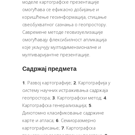
моделе картографске презентације
омогућава се ефикасно добијање и
коришћење геоинформација, стицање
свеобухватног сазнања о геопростору.
Савремене методе геовизуелизације
омогућавају флексибилност апликација
које укључују мултидимензионалне и
мултиваријантне презентације.
Садржај предмета
1
. Развој картографије;
2
. Картографија у
систему научних истраживања садржаја
геопростора;
3
. Картографски метод;
4
.
Картографска генерализација;
5
.
Дихотомно класификовање садржине
карте и атласа;
6
. Семиоразмерно
картографисање;
7
. Картографска