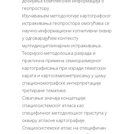
добијања комплексних информација о
геопростору.
Изучавањем методологије картографског
истраживања геопростора омогућава се
научно-информациони когнитивни оквир
у одговарајућем контексту
мултидисциплинарних истраживања.
Теоријско-методолошка разрада и
практична примена семиоразмерног
картографисања при изради тематских
карата и картосемиометрисању у циљу
спациономографске интерпретације
третиране тематике.
Схватање значаја концепције
спациосистемског атласа као
специфичног методолошког приступа у
оквиру атласне картографије.
Спациосистемски атлас на специфичан