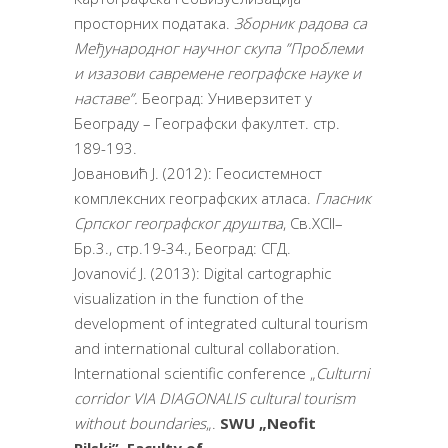
просторних података.
Зборник радова са
Међународног научног скупа ”Проблеми
и изазови савремене географске науке и
наставе”.
Београд: Универзитет у
Београду – Географски факултет. стр.
189-193.
Јовановић Ј. (2012): Геосистемност
комплексних географских атласа.
Гласник
Српског географског друштва
, Св.XCII–
Бр.3., стр.19-34., Београд: СГД.
Jovanović J. (2013): Digital cartographic
visualization in the function of the
development of integrated cultural tourism
and international cultural collaboration.
International scientific conference „
Culturni
corridor VIA DIAGONALIS cultural tourism
without boundaries
„.
SWU
„Neofit