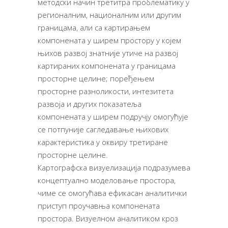
методски начин третитра проблематику у
регионалним, националним или другим
границама, али са картирањем
компонената у ширем простору у којем
њихов развој знатније утиче на развој
картираних компонената у границама
просторне целине; поређењем
просторне разноликости, интезитета
развоја и других показатеља
компонената у ширем подручју омогућује
се потпуније сагледавање њихових
карактеристика у оквиру третиране
просторне целине.
Картографска визуелизација подразумева
концептуално моделовање простора,
чиме се омогућава ефикасан аналитички
приступ проучавња компонената
простора. Визуелном аналитиком кроз