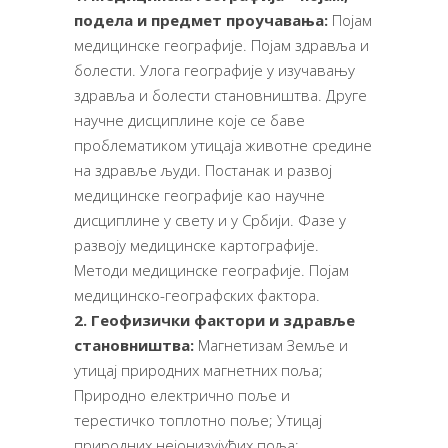
подела и предмет проучавања:
Појам
медицинске географије. Појам здравља и
болести. Улога географије у изучавању
здравља и болести становништва. Друге
научне дисциплине које се баве
проблематиком утицаја животне средине
на здравље људи. Постанак и развој
медицинске географије као научне
дисциплине у свету и у Србији. Фазе у
развоју медицинске картографије.
Методи медицинске географије. Појам
медицинско-географских фактора.
2. Геофизички фактори и здравље
становништва:
Магнетизам Земље и
утицај природних магнетних поља;
Природно електрично поље и
терестичко топлотно поље; Утицај
природних нејонизујућих поља;