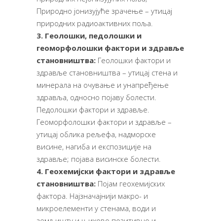
Природно јонизујуће зрачење – утицај
природних радиоактивних поља.
3. Геолошки, педолошки и
геоморфолошки фактори и здравље
становништва:
Геолошки фактори и
здравље становништва – утицај стена и
минерала на очување и унапређење
здравља, односно појаву болести.
Педолошки фактори и здравље.
Геоморфолошки фактори и здравље –
утицај облика рељефа, надморске
висине, нагиба и експозиције на
здравље; појава висинске болести.
4. Геохемијски фактори и здравље
становништва:
Појам геохемијских
фактора. Најзначајнији макро- и
микроелементи у стенама, води и
земљишту и њихово позитивно и