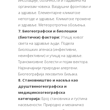
инсолације, облачности и падавина на
организам човека. Ваздушни фронтови и
а здравље. Елементарне климатске
непогоде и здравље. Климатске промене
и здравље. Метеоротропна обољења.
7. Биогеографски и биолошки
(биотички) фактори:
Утицај живог
света на здравље људи. Подела
биолошких агенаса (инфективни,
неинфективни) и утицај на здравље.
Трансмисивне болести и појам вектора.
Најзначајнији природни алергени.
Биогеографија лековитих биљака.
8. Становништво и насеља као
друштвеногеографска и
медицинскогеографска
категорија:
Број становника и густина
насељености. Природно и механичко