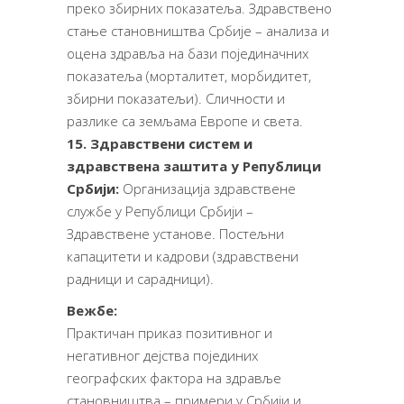
преко збирних показатеља. Здравствено
стање становништва Србије – анализа и
оцена здравља на бази појединачних
показатеља (морталитет, морбидитет,
збирни показатељи). Сличности и
разлике са земљама Европе и света.
15. Здравствени систем и
здравствена заштита у Републици
Србији:
Организација здравствене
службе у Републици Србији –
Здравствене установе. Постељни
капацитети и кадрови (здравствени
радници и сарадници).
Вежбе:
Практичан приказ позитивног и
негативног дејства појединих
географских фактора на здравље
становништва – примери у Србији и