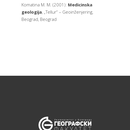
Komatina M. M. (2001):
Medicinska
geologija
, „Tellur“ – Geoinženjering,
Beograd, Beograd