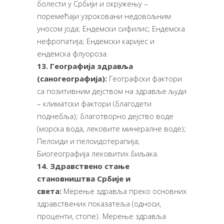
болести у Србији и окружењу –
поремећаји узроковани недовољним
уносом јода; Ендемски сифилис; Ендемска
нефропатија; Ендемски каријес и
ендемска флуороза.
13. Географија здравља
(саногеографија):
Географски фактори
са позитивним дејством на здравље људи
– климатски фактори (благодети
поднебља); благотворно дејство воде
(морска вода, лековите минералне воде);
Пелоиди и пелоидотерапија;
Биогеографија лековитих биљака.
14.
Здравствено стање
становништва Србије и
света:
Мерење здравља преко основних
здравствених показатеља (односи,
проценти, стопе). Мерење здравља