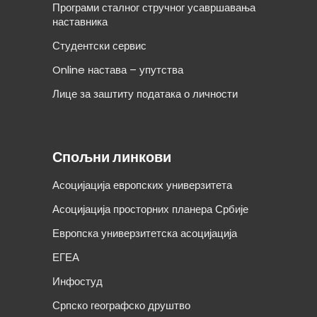
Програми сталног стручног усавршавања
наставника
Студентски сервис
Online настава – упутства
Лице за заштиту података о личности
Спољни линкови
Асоцијација европских универзитета
Асоцијација просторних планера Србије
Европска универзитетска асоцијација
ЕГЕА
Инфостуд
Српско географско друштво