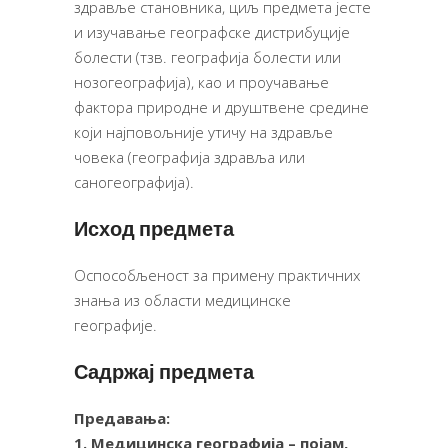
здравље становника, циљ предмета јесте
и изучавање географске дистрибуције
болести (тзв. географија болести или
нозогеографија), као и проучавање
фактора природне и друштвене средине
који најповољније утичу на здравље
човека (географија здравља или
саногеографија).
Исход предмета
Оспособљеност за примену практичних
знања из области медицинске
географије.
Садржај предмета
Предавања:
1. Медицинска географија – појам,