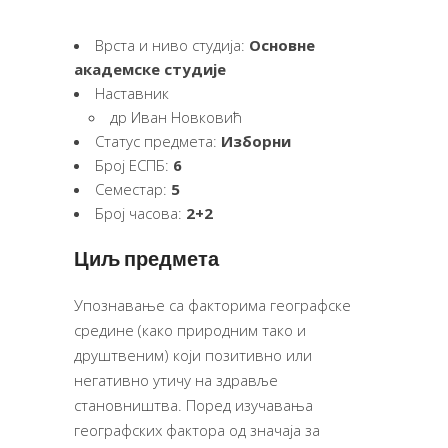
Врста и ниво студија:
Основне
академске студије
Наставник
др Иван Новковић
Статус предмета:
Изборни
Број ЕСПБ:
6
Семестар:
5
Број часова:
2+2
Циљ предмета
Упознавање са факторима географске
средине (како природним тако и
друштвеним) који позитивно или
негативно утичу на здравље
становништва. Поред изучавања
географских фактора од значаја за