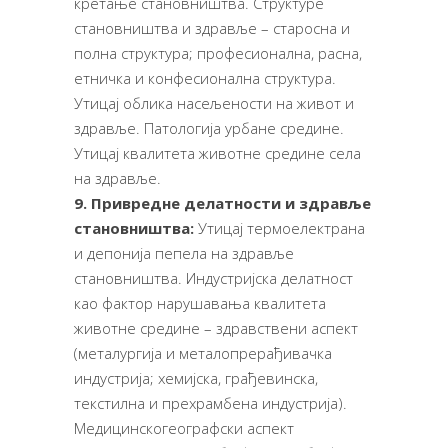
кретање становништва. Структуре
становништва и здравље – старосна и
полна структура; професионална, расна,
етничка и конфесионална структура.
Утицај облика насељености на живот и
здравље. Патологија урбане средине.
Утицај квалитетa животне средине села
на здравље.
9. Привредне делатности и здравље
становништва:
Утицај термоелектрана
и депонија пепела на здравље
становништва. Индустријска делатност
као фактор нарушавања квалитета
животне средине – здравствени аспект
(металургија и металопрерађивачка
индустрија; хемијска, грађевинска,
текстилна и прехрамбена индустрија).
Медицинскогеографски аспект