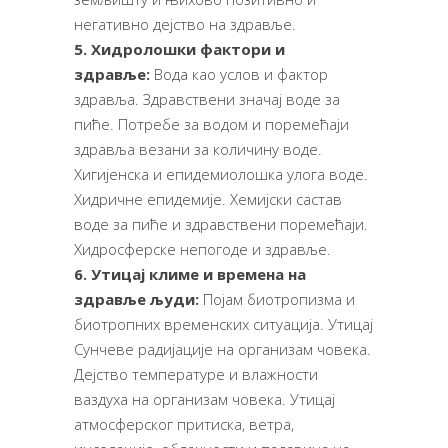
негативно дејство на здравље.
5. Хидролошки фактори и
здравље:
Вода као услов и фактор
здравља. Здравствени значај воде за
пиће. Потребе за водом и поремећаји
здравља везани за количину воде.
Хигијенска и епидемиолошка улога воде.
Хидричне епидемије. Хемијски састав
воде за пиће и здравствени поремећаји.
Хидросферске непогоде и здравље.
6. Утицај климе и времена на
здравље људи:
Појам биотропизма и
биотропних временских ситуација. Утицај
Сунчеве радијације на организам човека.
Дејство температуре и влажности
ваздуха на организам човека. Утицај
атмосферског притиска, ветра,