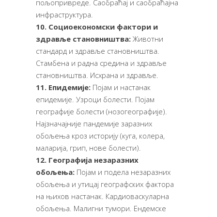
пољопривреде. Саобраћај и саобраћајна
инфраструктура.
10. Социоекономски фактори и
здравље становништва:
Животни
стандард и здравље становништва.
Стамбена и радна средина и здравље
становништва. Исхрана и здравље.
11. Епидемије:
Појам и настанак
епидемије. Узроци болести. Појам
географије болести (нозогеографије).
Најзначајније пандемије заразних
обољења кроз историју (куга, колера,
маларија, грип, нове болести).
12. Географија незаразних
обољења:
Појам и подела незаразних
обољења и утицај географских фактора
на њихов настанак. Кардиоваскуларна
обољења. Малигни тумори. Ендемске