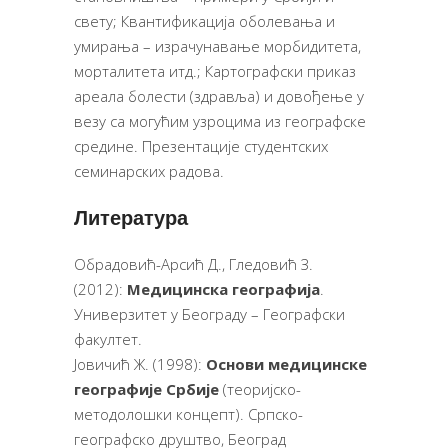
свету; Квантификација оболевања и
умирања – израчунавање морбидитета,
морталитета итд.; Картографски приказ
ареала болести (здравља) и довођење у
везу са могућим узроцима из географске
средине. Презентације студентских
семинарских радова.
Литература
Обрадовић-Арсић Д., Гледовић З.
(2012):
Медицинска географија
.
Универзитет у Београду – Географски
факултет.
Јовичић Ж. (1998):
Основи медицинске
географије Србије
(теоријско-
методолошки концепт). Српско-
географско друштво, Београд