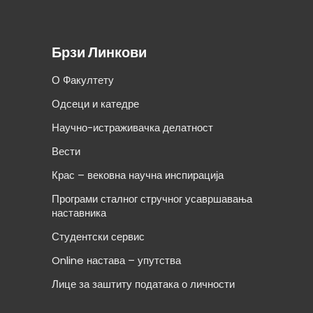
Брзи Линкови
О Факултету
Одсеци и катедре
Научно-истраживачка делатност
Вести
Крас – вековна научна инспирација
Програми сталног стручног усавршавања
наставника
Студентски сервис
Online настава – упутства
Лице за заштиту података о личности