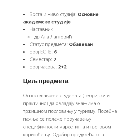
Врста и ниво студија:
Основне
академске студије
Наставник
др Ана Ланговић
Статус предмета:
Обавезан
Број ЕСПБ:
6
Семестар:
7
Број часова:
2+2
Циљ предмета
Оспосољавање студената (теоријски и
практично) да овладају знањима о
тржишном пословању у туризму. Посебна
пажња се полаже проучавању
специфичности маркетинга и његовом
коришћењу. Одабир предузећа која