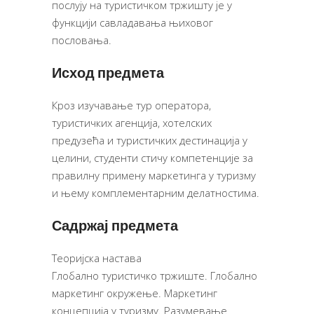
послују на туристичком тржишту је у
функцији савладавања њиховог
пословања.
Исход предмета
Кроз изучавање тур оператора,
туристичких агенција, хотелских
предузећа и туристичких дестинација у
целини, студенти стичу компетенције за
правилну примену маркетинга у туризму
и њему комплементарним делатностима.
Садржај предмета
Теоријска настава
Глобално туристичко тржиште. Глобално
маркетинг окружење. Маркетинг
концепција у туризму. Разумевање