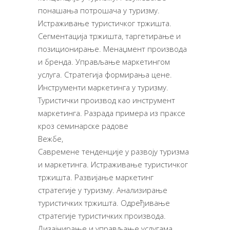
понашања потрошача у туризму.
Истраживање туристичког тржишта.
Сегментација тржишта, таргетирање и
позиционирање. Менаџмент производа
и бренда. Управљање маркетингом
услуга. Стратегија формирања цене.
Инструменти маркетинга у туризму.
Туристички производ као инструмент
маркетинга. Разрада примера из праксе
кроз семинарске радове
Вежбе,
Савремене тенденције у развоју туризма
и маркетинга. Истраживање туристичког
тржишта. Развијање маркетинг
стратегије у туризму. Анализирање
туристичких тржишта. Одређивање
стратегије туристичких производа.
Дизајнирање и управљање услугама.