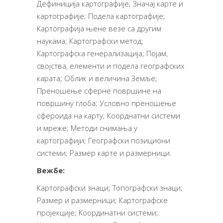
Дефиниција картографије; Значај карте и
картографије; Подела картографије;
Картографија њене везе са другим
наукама; Картографски метод;
Картографска генерализација; Појам,
својства, елементи и подела географских
карата; Облик и величина Земље;
Преношење сферне површине на
површину глоба; Условно преношење
сфероида на карту; Коорднатни системи
и мреже; Методи снимања у
картографији; Географски позициони
системи; Размер карте и размерници.
Вежбе:
Картографски знаци; Топографски знаци;
Размер и размерници; Картографске
пројекције; Координатни системи;.