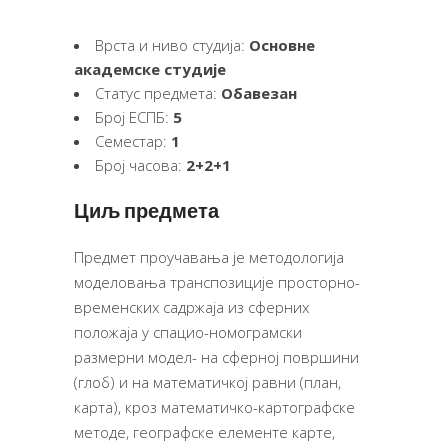
Врста и ниво студија:
Основне
академске студије
Статус предмета:
Обавезан
Број ЕСПБ:
5
Семестар:
1
Број часова:
2+2+1
Циљ предмета
Предмет проучавања је методологија
моделовања транспозиције просторно-
временских садржаја из сферних
положаја у спацио-номограмски
размерни модел- на сферној површини
(глоб) и на математичкој равни (план,
карта), кроз математичко-картографске
методе, географске елементе карте,