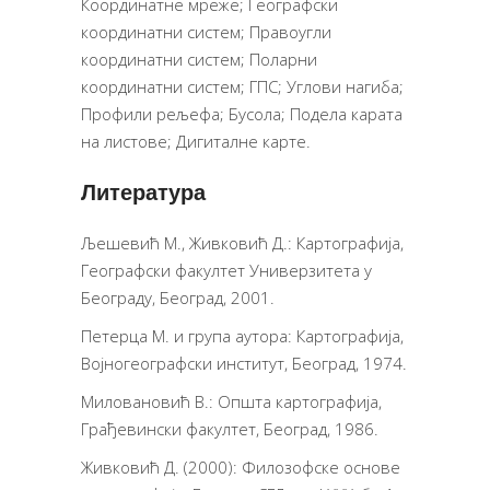
Координатне мреже; Географски
координатни систем; Правоугли
координатни систем; Поларни
координатни систем; ГПС; Углови нагиба;
Профили рељефа; Бусола; Подела карата
на листове; Дигиталне карте.
Литература
Љешевић М., Живковић Д.: Картографија,
Географски факултет Универзитета у
Београду, Београд, 2001.
Петерца М. и група аутора: Картографија,
Војногеографски институт, Београд, 1974.
Миловановић В.: Општа картографија,
Грађевински факултет, Београд, 1986.
Живковић Д. (2000): Филозофске основе