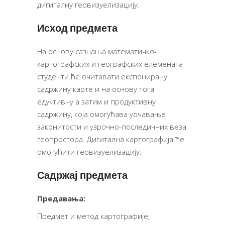
дигиталну геовизуелизацију.
Исход предмета
На основу сазнања математичко-
картографских и географских елемената
студенти ће очитавати експонирану
садржину карте и на основу тога
едуктивну а затим и продуктивну
садржину, која омогућава уочавање
законитости и узрочно-последичних веза
геопростора. Дигитална картографија ће
омогућити геовизуелизацију.
Садржај предмета
Предавања:
Предмет и метод картографије;