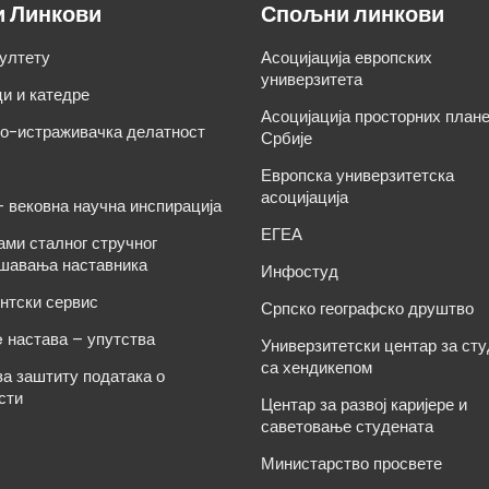
и Линкови
Спољни линкови
ултету
Асоцијација европских
универзитета
и и катедре
Асоцијација просторних план
о-истраживачка делатност
Србије
Европска универзитетска
асоцијација
– вековна научна инспирација
ЕГЕА
ами сталног стручног
шавања наставника
Инфостуд
нтски сервис
Српско географско друштво
e настава – упутства
Универзитетски центар за ст
са хендикепом
за заштиту података о
сти
Центар за развој каријере и
саветовање студената
Министарство просвете