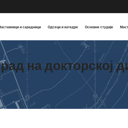
Наставници и сарадници
Одсеци и катедре
Основне студије
Маст
рад на докторској д