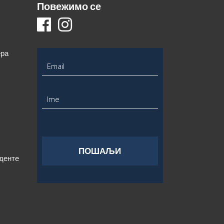
Повежимо се
ера
уденте