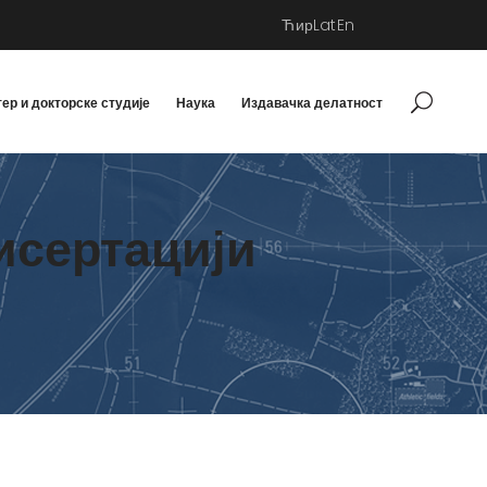
Ћир
Lat
En
ер и докторске студије
Наука
Издавачка делатност
исертацији