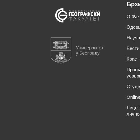
Брз
О Фак
Одсец
Научн
Вести
Крас 
Прогр
усавр
Студе
Onlin
Лице 
лично