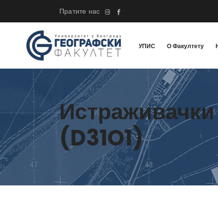
Пратите нас
УПИС
О Факултету
Истраживачки 
(D31O1)