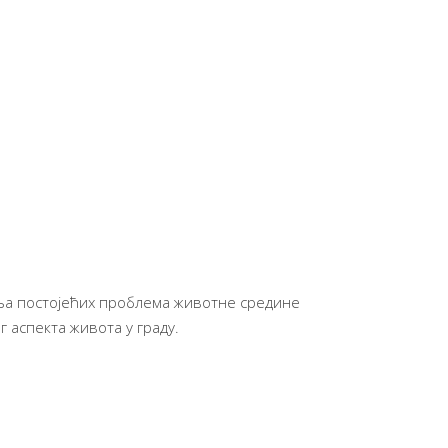
ња постојећих проблема животне средине
 аспекта живота у граду.