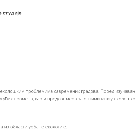
 студије
 еколошким проблемима савремених градова. Поред изучава
гућих промена, као и предлог мера за оптимизацију еколошког
 из области урбане екологије.