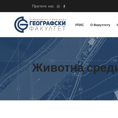
Пратите нас
УПИС
О Факултету
Животна сред