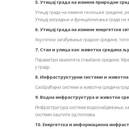
5. Утицај града на измене природне сре
Утицај града на измене геолошке средине, р
Утицај изградње и функционисања града на 
6. Утицај града на измене енергетске си
Акустично загађивање градске средине, топл
7. Стан и улица као животна средина љ
Параметри квалитета стамбене средине. Мреж
у граду.
8. Инфраструктурни системи и животна
Саобраћајни системи и животна средина града
9. Водна инфраструктура и животна ср
Инфраструктура система водоснабдевања; к
системи заштите од поплава.
10. Енергетска и информациона инфрас