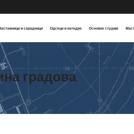
Наставници и сарадници
Одсеци и катедре
Основне студије
Маст
ина градова