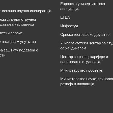
Европска универзитетска
асоцијација
– вековна научна инспирација
ЕГЕА
ами сталног стручног
шавања наставника
Инфостуд
нтски сервис
Српско географско друштво
e настава – упутства
Универзитетски центар за ст
са хендикепом
за заштиту података о
сти
Центар за развој каријере и
саветовање студената
Министарство просвете
Министарство науке, техноло
развоја и иновација