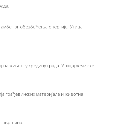
ада.
тамбеног обезбеђења енергије; Утицај
на животну средину града. Утицај хемијске
ија грађевинских материјала и животна
 површина.