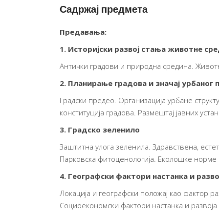
Садржај предмета
Предавања:
1. Историјски развој стања животне ср
Антички градови и природна средина. Живот
2. Планирање градова и значај урбаног
Градски предео. Организација урбане структ
конституција градова. Размештај јавних устан
3. Градско зеленило
Заштитна улога зеленила. Здравствена, естет
Парковска фитоценологија. Еколошке норме 
4. Географски фактори настанка и разво
Локација и географски положај као фактор ра
Социоекономски фактори настанка и развоја 