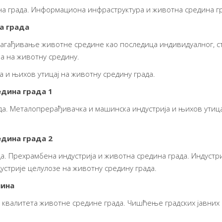
на града. Информациона инфраструктура и животна средина гр
а града
Загађивање животне средине као последица индивидуалног, с
а на животну средину.
а и њихов утицај на животну средину града.
едина града 1
. Металопрерађивачка и машинска индустрија и њихов утицај 
едина града 2
да. Прехрамбена индустрија и животна средина града. Индустр
дустрије целулозе на животну средину града.
шина
 квалитета животне средине града. Чишћење градских јавних