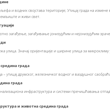
дине
ељефа и водних својстава територије; Утицај града на измен
земљиште и живи свет.
туације
отно загађење, загађивање јонизујућим и нејонизујућим зрач
уди
а улица. Значај оријентације и ширине улица за микроклиму 
 средина града
 – утицај друмског, железничког водног и ваздушног саобраћа
едина града
анализациона инфраструктура и системи пречишћавања отпадн
труктура и животна средина града