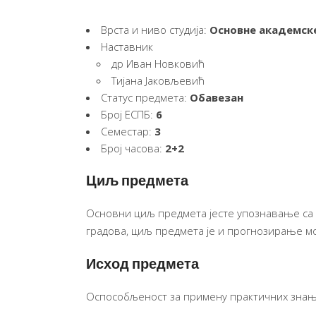
Врста и ниво студија:
Основне академске
Наставник
др Иван Новковић
Тијана Јаковљевић
Статус предмета:
Обавезан
Број ЕСПБ:
6
Семестар:
3
Број часова:
2+2
Циљ предмета
Основни циљ предмета јесте упознавање са
градова, циљ предмета је и прогнозирање мо
Исход предмета
Оспособљеност за примену практичних знања