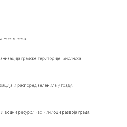
а Новог века.
анизација градске територије. Висинска
ација и распоред зеленила у граду.
 и водни ресурси као чиниоци развоја града.