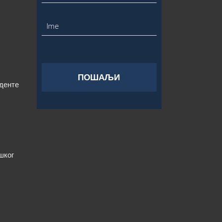
уденте
шког