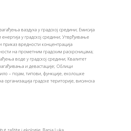
агађења ваздуха у градској средини; Емисија
 енергија у градској средини; Утврђивање
ки приказ вредности концентрација
ености на прометним градским раскрсницама;
ађења воде у градској средини; Квалитет
загађивања и девастације; Облици
ило – појам, типови, функције, еколошке
а организација градске територије, висинска
titut zaštite i ekologije, Banja Luka