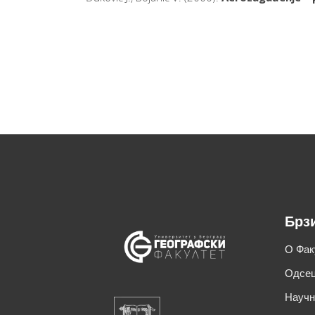
Брз
О Фак
Одсец
Научн