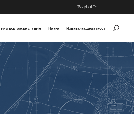
Ћир
Lat
En
ер и докторске студије
Наука
Издавачка делатност