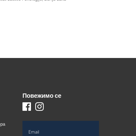
Повежимо се
ера