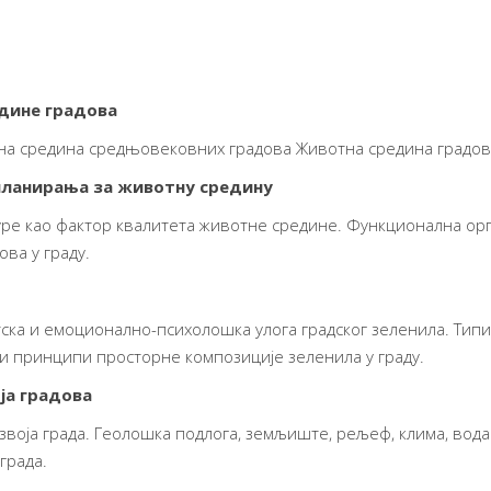
едине градова
на средина средњовековних градова Животна средина градов
 планирања за животну средину
уре као фактор квалитета животне средине. Функционална орг
ова у граду.
ска и емоционално-психолошка улога градског зеленила. Типиз
и принципи просторне композиције зеленила у граду.
ја градова
звоја града. Геолошка подлога, земљиште, рељеф, клима, вода
града.