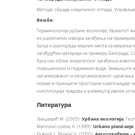
Методе обраде комуналног отпада. Управљањ
Вежбе:
Терминологија урбане екологије; Квалитет ж
из различитих извора загађења на примерима
броја и распореда мерних места за мерење к
загађујућих материја на примеру Београда; 
Бука као облик енергетског загађења животн
површинских и подземних вода; Земљиште и 
организованог и неорганизованог одлагања 
норме и принципи просторне композиције зел
конституција градова и размештај јавних уста
Литература
Љешевић М. (2005):
Урбана екологија
, Гео
Marinović-Uzelac A. (1989):
Urbano
planiranje
Đuković J., Bojanić V. (2000):
Aerozagađenje
– 