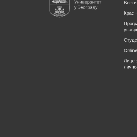
Вести
Крас 
Прогр
усавр
Студе
Onlin
Лице 
лично