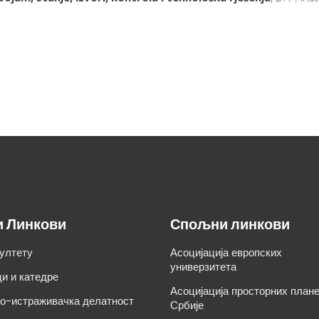
и Линкови
Спољни линкови
ултету
Асоцијација европских
универзитета
и и катедре
Асоцијација просторних план
о-истраживачка делатност
Србије