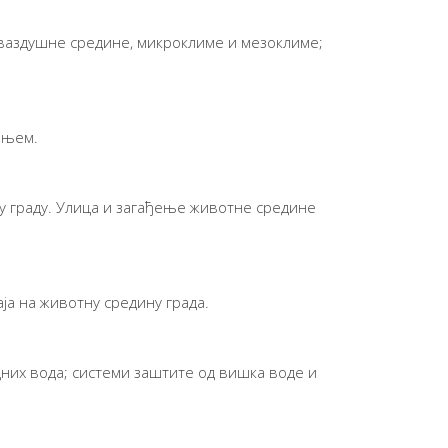
е ваздушне средине, микроклиме и мезоклиме;
ењем.
у граду. Улица и загађење животне средине
ја на животну средину града.
их вода; системи заштите од вишка воде и