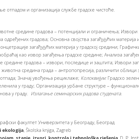
е отпадом и организација службе градске чистоће.
ивотне средине градова – потенцијали и ограничења; Извори з
 одређених градова; Основна својства загађујућих материја и
онцетрације загађујућих материја у градској средини; Графич
Саобраћај као извор загађења градске средине; Анализа загађ
е средине градова – извори, последице и заштита; Извори заг
животна средина града – антропопресија, различити облици 
отпада; Значај увођења рециклаже;
Колоквијум:
Градско зелен
енила у граду; Организација урбане структуре – функционалн
нова у граду.
Излагање семинарских радова студената
.
графски факултет Универзитета у Београду, Београд
i
ekologija
, Školska knjiga, Zagreb
pojam, stanje, izvori, kontrola i tehnološka rješenja
, D. P. Ins