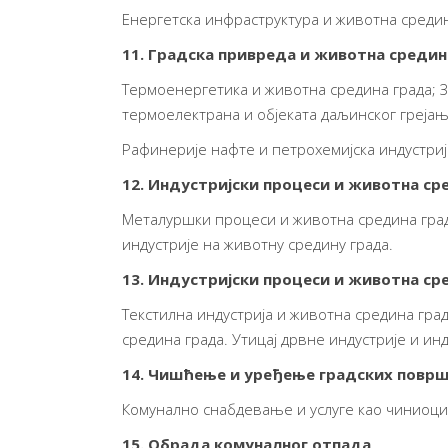
Енергетска инфраструктура и животна среди
11. Градска привреда и животна средин
Термоенергетика и животна средина града; 
термоелектрана и објеката даљинског грејањ
Рафинерије нафте и петрохемијска индустриј
12. Индустријски процеси и животна ср
Металуршки процеси и животна средина града
индустрије на животну средину града.
13. Индустријски процеси и животна ср
Текстилна индустрија и животна средина гра
средина града. Утицај дрвне индустрије и ин
14. Чишћење и уређење градских повр
Комунално снабдевање и услуге као чиниоци
15. Обрада комуналног отпада