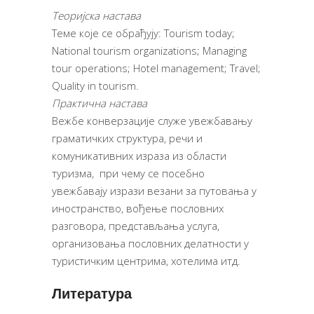
Теоријска настава
Теме које се обрађују: Tourism today;
National tourism organizations; Managing
tour operations; Hotel management; Travel;
Quality in tourism.
Практична настава
Вежбе конверзације служе увежбавању
граматичких структура, речи и
комуникативних израза из области
туризма, при чему се посебно
увежбавају изрази везани за путовања у
иностранство, вођење пословних
разговора, представљања услуга,
организовања пословних делатности у
туристичким центрима, хотелима итд.
Литература