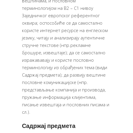
вештинама, и пословном
терминологијом на В2 – С1 нивоу
Заједничког европског референтног
оквира; оспособиће се да самостално
користе интернет ресурсе на енглеском
језику, читају и анализирају аутентичне
стручне текстове (нпр.рекламне
брошуре, извештаје); да се самостално
изражававају и користе пословно
терминологију из обрађених тема (види
Садржај предмета); да развију вештине
пословне комуникацијске (нпр.
представљање компанија и производа,
пружање информација клијентима,
писање извештаја и пословних писама и
сл.).
Садржај предмета