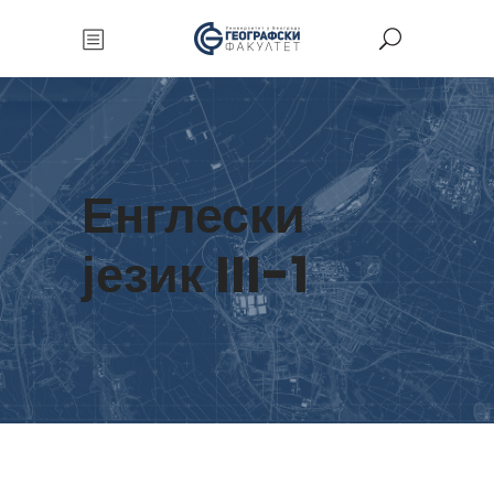
Енглески
језик III-1