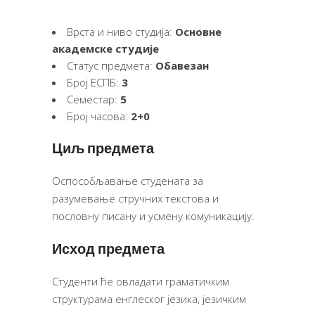
Врста и ниво студија:
Основне
академске студије
Статус предмета:
Обавезан
Број ЕСПБ:
3
Семестар:
5
Број часова:
2+0
Циљ предмета
Оспособљавање студената за
разумевање стручних текстова и
пословну писану и усмену комуникацију.
Исход предмета
Студенти ће овладати граматичким
структурама енглеског језика, језичким