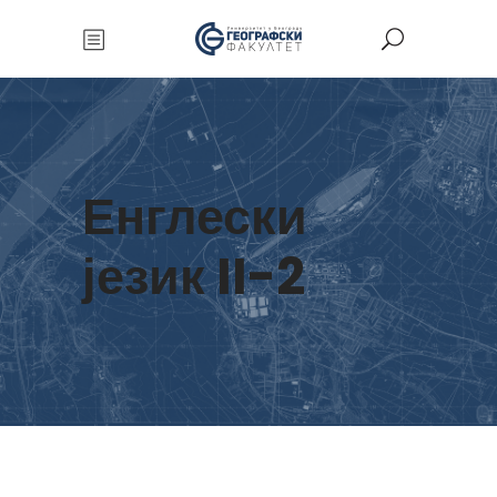
Енглески
језик II-2