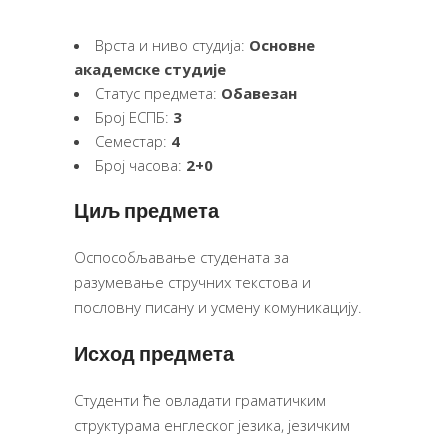
Врста и ниво студија:
Основне
академске студије
Статус предмета:
Обавезан
Број ЕСПБ:
3
Семестар:
4
Број часова:
2+0
Циљ предмета
Оспособљавање студената за
разумевање стручних текстова и
пословну писану и усмену комуникацију.
Исход предмета
Студенти ће овладати граматичким
структурама енглеског језика, језичким