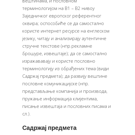
вештинама, и пословном
терминологијом на B1 – В2 нивоу
Заједничког европског референтног
оквира; оспособиће се да самостално
користе интернет ресурсе на енглеском
језику, читају и анализирају аутентичне
стручне текстове (нпр.рекламне
брошуре, извештаје); да се самостално
изражававају и користе пословно
терминологију из обрађених тема (види
Садржај предмета); да развију вештине
пословне комуникацијске (нпр.
представљање компанија и производа,
пружање информација клијентима,
писање извештаја и пословних писама и
сл.).
Садржај предмета