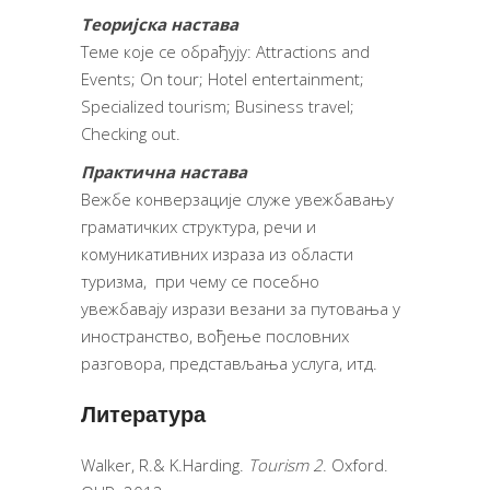
Теоријска настава
Теме које се обрађују: Attractions and
Events; On tour; Hotel entertainment;
Specialized tourism; Business travel;
Checking out.
Практична настава
Вежбе конверзације служе увежбавању
граматичких структура, речи и
комуникативних израза из области
туризма, при чему се посебно
увежбавају изрази везани за путовања у
иностранство, вођење пословних
разговора, представљања услуга, итд.
Литература
Walker, R.& K.Harding.
Tourism 2
. Oxford.