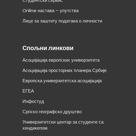
Студентски сервис
Online настава – упутства
Лице за заштиту података о личности
Спољни линкови
Асоцијација европских универзитета
Асоцијација просторних планера Србије
Европска универзитетска асоцијација
ЕГЕА
Инфостуд
Српско географско друштво
Универзитетски центар за студенте са
хендикепом