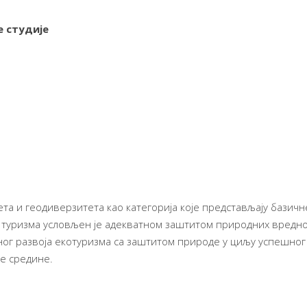
 студије
 и геодиверзитета као категорија које представљају базичне 
г туризма условљен је адекватном заштитом природних вредн
ог развоја екотуризма са заштитом природе у циљу успешног
е средине.