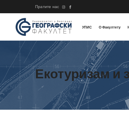
Пратите нас
УПИС
О Факултету
Екотуризам и 