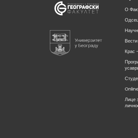
О Фак
Одсец
Научн
Вести
Крас 
Прогр
усавр
Студе
Onlin
Лице 
лично