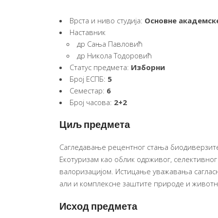
Врста и ниво студија:
Основне академске
Наставник
др Сања Павловић
др Никола Тодоровић
Статус предмета:
Изборни
Број ЕСПБ:
5
Семестар:
6
Број часова:
2+2
Циљ предмета
Сагледавање рецентног стања биодиверзитета
Екотуризам као облик одрживог, селективно
валоризацијом. Истицање уважавања сагласн
али и комплексне заштите природе и животн
Исход предмета