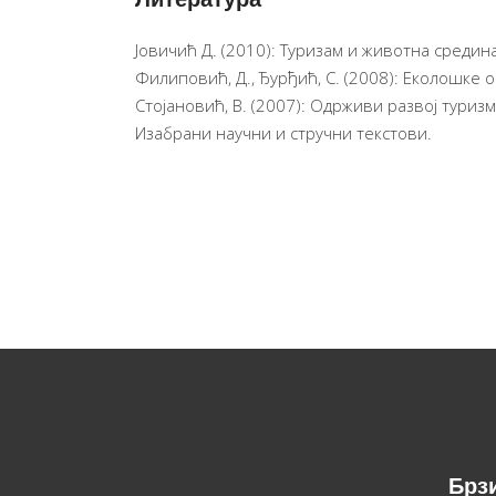
Јовичић Д. (2010): Туризам и животна средина
Филиповић, Д., Ђурђић, С. (2008): Еколошке
Стојановић, В. (2007): Одрживи развој туриз
Изабрани научни и стручни текстови.
Брз