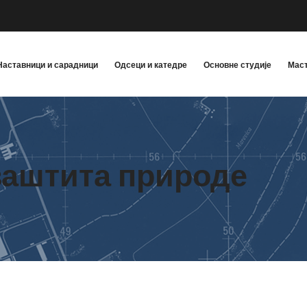
Наставници и сарадници
Одсеци и катедре
Основне студије
Маст
заштита природе