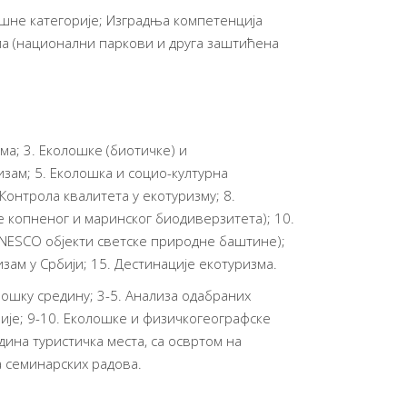
жишне категорије; Изградња компетенција
ма (национални паркови и друга заштићена
ма; 3. Еколошке (биотичке) и
изам; 5. Еколошка и социо-културна
Контрола квалитета у екотуризму; 8.
е копненог и маринског биодиверзитета); 10.
UNESCO објекти светске природне баштине);
ам у Србији; 15. Дестинације екотуризма.
лошку средину; 3-5. Анализа одабраних
ије; 9-10. Еколошке и физичкогеографске
инa туристичка места, са освртом на
а семинарских радова.