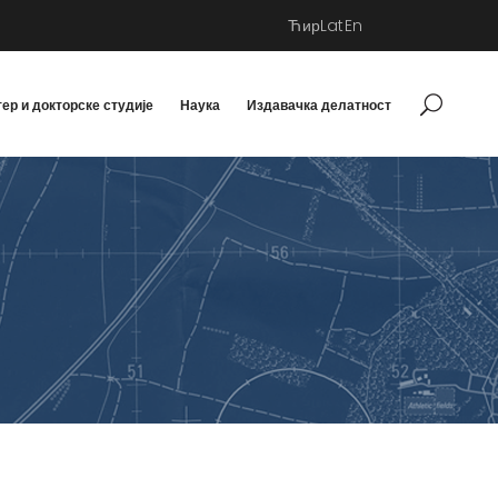
Ћир
Lat
En
ер и докторске студије
Наука
Издавачка делатност