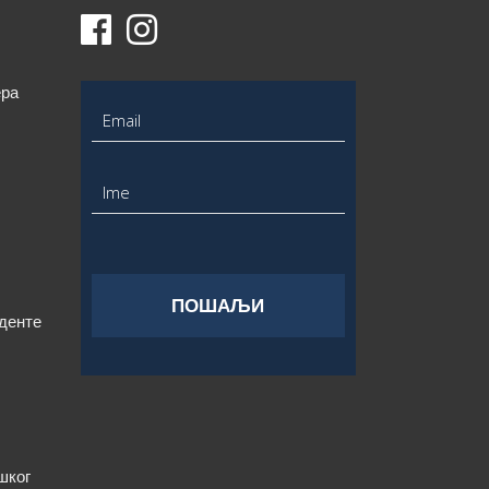
ера
уденте
шког