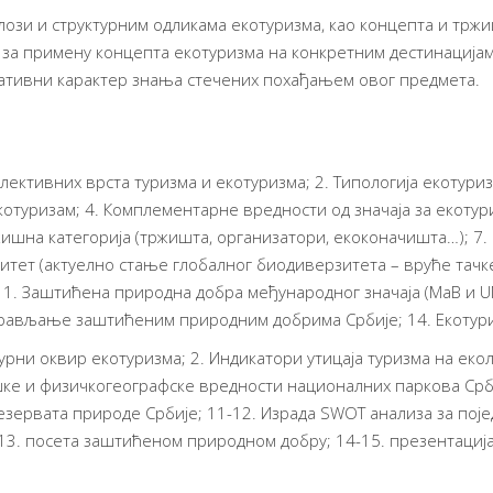
 улози и структурним одликама екотуризма, као концепта и тр
а за примену концепта екотуризма на конкретним дестинација
ативни карактер знања стечених похађањем овог предмета.
елективних врста туризма и екотуризма; 2. Типологија екотуриз
котуризам; 4. Комплементарне вредности од значаја за екотур
ишна категорија (тржишта, организатори, екоконачишта…); 7. 
зитет (актуелно стање глобалног биодиверзитета – вруће тачк
11. Заштићена природна добра међународног значаја (MaB и 
прављање заштићеним природним добрима Србије; 14. Екотуриз
урни оквир екотуризма; 2. Индикатори утицаја туризма на еко
ошке и физичкогеографске вредности националних паркова Срб
зервата природе Србије; 11-12. Израда SWOT анализа за појед
13. посета заштићеном природном добру; 14-15. презентациј