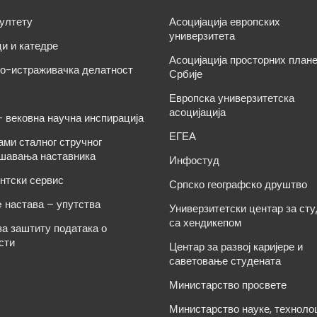
ултету
Асоцијација европских
универзитета
и и катедре
Асоцијација просторних план
о-истраживачка делатност
Србије
Европска универзитетска
асоцијација
– вековна научна инспирација
ЕГЕА
ами сталног стручног
шавања наставника
Инфостуд
нтски сервис
Српско географско друштво
e настава – упутства
Универзитетски центар за ст
са хендикепом
за заштиту података о
сти
Центар за развој каријере и
саветовање студената
Министарство просвете
Министарство науке, техноло