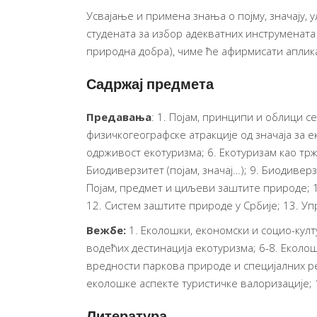
Усвајање и примена знања о појму, значају,
студената за избор адекватних инструменат
природна добра), чиме ће афирмисати аплик
Садржај предмета
Предавања
: 1. Појам, принципи и облици с
физичкогеографске атракције од значаја за е
одрживост екотуризма; 6. Екотуризам као трж
Биодиверзитет (појам, значај…); 9. Биодивер
Појам, предмет и циљеви заштите природе; 
12. Систем заштите природе у Србије; 13. У
Вежбе:
1.
Eколошки, економски и социо-култ
водећих дестинација екотуризма; 6-8. Екол
вредности паркова природе и специјалних ре
еколошке аспекте туристичке валоризације; 
Литература