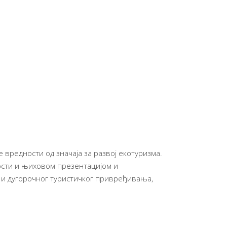
вредности од значаја за развој екотуризма.
ости и њиховом презентацијом и
 и дугорочног туристичког привређивања,