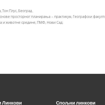
, Тон Плус, Београд.
 основе просторног планирања – практикум, Географски факулте
ма и животне средине, ПМФ, Нови Сад.
и Линкови
Спољни линкови