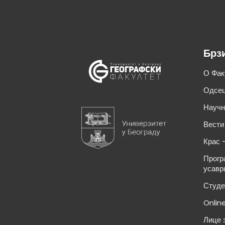
Брз
О Фак
Одсец
Научн
Вести
Крас 
Прогр
усавр
Студе
Onlin
Лице 