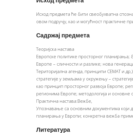
Исход предмета
Исход предмета ће бити свеобухватна споз
овом подручју, као и могућност практичне п
Садржај предмета
Теоријска настава
Европске политике просторног планирања; б
Европе – сличности и разлике; нова генерац
Територијална агенда, принципи CEMAT и др
стратегије у земљама у окружењу – стратеги
као принцип просторног развоја Европе; ре
регионима Европе; методологија и основне
Практична настава:Вежбе,
Упознавање са основним документима који 
планирања у Европи; конкретна вежба прим
Литература