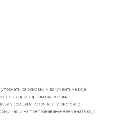
 упознати са основним документима која
 потом са просторним плановима
маља у земљама источне и југоисточне
рбији као и на препознавање елемената који