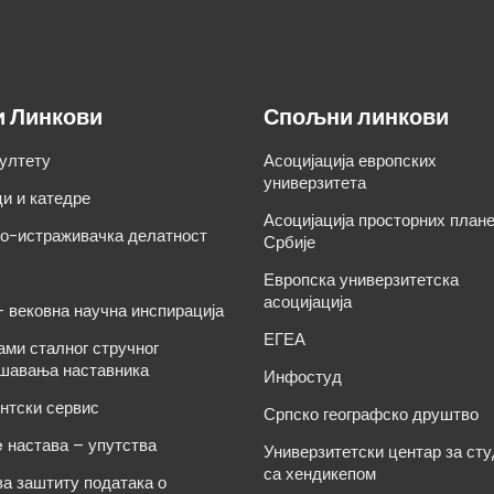
и Линкови
Спољни линкови
ултету
Асоцијација европских
универзитета
и и катедре
Асоцијација просторних план
о-истраживачка делатност
Србије
Европска универзитетска
асоцијација
– вековна научна инспирација
ЕГЕА
ами сталног стручног
шавања наставника
Инфостуд
нтски сервис
Српско географско друштво
e настава – упутства
Универзитетски центар за ст
са хендикепом
за заштиту података о