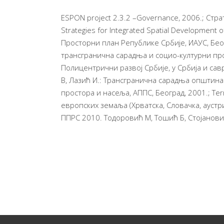
ESPON project 2.3.2 –Governance, 2006.; Стра
Strategies for Integrated Spatial Development o
Просторни план Републике Србије, ИАУС, Беог
трансгранична сарадња и социо-културни проц
Полицентрични развој Србије, у Србија и са
В, Лазић И.: Трансгранична сарадња општин
простора и насеља, АППС, Београд, 2001.; Ter
европских земаља (Хрватска, Словачка, аустри
ППРС 2010. Тодоровић М, Тошић Б, Стојановић