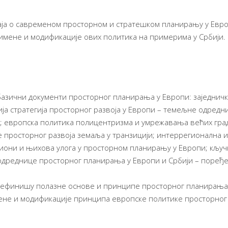
наја о савременом просторном и стратешком планирању у Евр
римене и модификације ових политика на примерима у Србији.
азични документи просторног планирања у Европи: заједничк
ија стратегија просторног развоја у Европи – темељне одредн
,); европска политика полицентризма и умрежавања већих гра
је просторног развоја земаља у транзицији; интеррегионална 
гиони и њихова улога у просторном планирању у Европи; кљу
 одреднице просторног планирања у Европи и Србији – поре
дефинишу полазне основе и принципе просторног планирања 
ене и модификације принципа европске политике просторног 