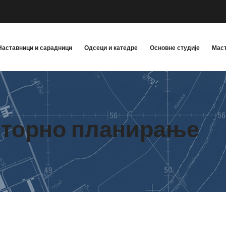
Наставници и сарадници
Одсеци и катедре
Основне студије
Маст
сторно планирање