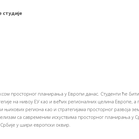
 студије
ксом просторног планирања у Европи данас. Студенти ће бити
егије на нивоу ЕУ као и већих регионалних целина Европе, а
 и њихових региона као и стратегијама просторног развоја зе
лелизам са савременим искуствима просторног планирања у С
 Србије у шири европски оквир.