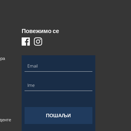
Повежимо се
ера
уденте