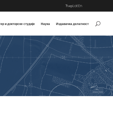
Ћир
Lat
En
ер и докторске студије
Наука
Издавачка делатност