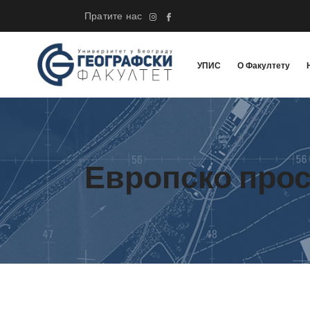
Пратите нас
УПИС
О Факултету
Европско про