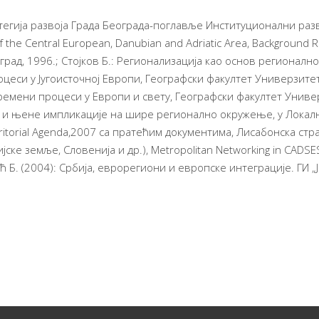
тегија развоја Града Београда-поглавље Институционални разво
f the Central European, Danubian and Adriatic Area, Background R
рад, 1996.; Стојков Б.: Регионализација као основ регионалног
еси у Југоисточној Европи, Географски факултет Универзитета 
времени процеси у Европи и свету, Географски факултет Униве
а и њене импликације на шире регионално окружење, у Лока
ritorial Agenda,2007 са пратећим документима, Лисабонска стра
јске земље, Словенија и др.), Меtropolitan Networking in CADSE
 Б. (2004): Србија, еврорегиони и европске интеграције. ГИ „