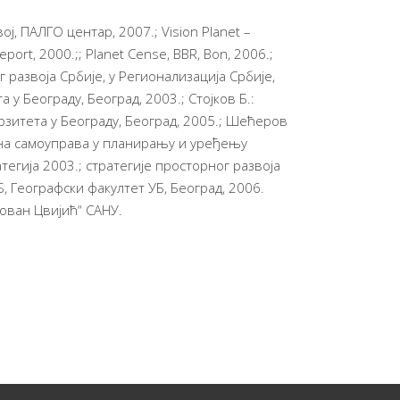
ј, ПАЛГО центар, 2007.; Vision Planet –
eport, 2000.;; Planet Cense, BBR, Bon, 2006.;
 развоја Србије, у Регионализација Србије,
у Београду, Београд, 2003.; Стојков Б.:
рзитета у Београду, Београд, 2005.; Шећеров
лна самоуправа у планирању и уређењу
тегија 2003.; стратегије просторног развоја
S, Географски факултет УБ, Београд, 2006.
Јован Цвијић“ САНУ.