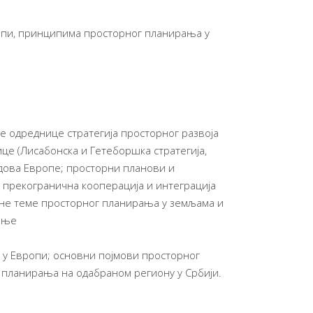
опи, принципима просторног планирања у
е одреднице стратегија просторног развоја
ице (Лисабонска и Гетеборшка стратегија,
дова Европе; просторни планови и
и прекогранична кооперација и интеграција
чне теме просторног планирања у земљама и
ђење
у Европи; основни појмови просторног
планирања на одабраном региону у Србији.