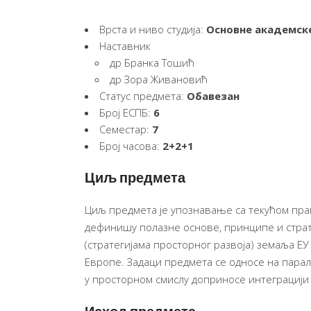
Врста и ниво студија:
Основне академске
Наставник
др Бранка Тошић
др Зора Живановић
Статус предмета:
Обавезан
Број ЕСПБ:
6
Семестар:
7
Број часова:
2+2+1
Циљ предмета
Циљ предмета је упознавање са текућом пра
дефинишу полазне основе, принципе и страт
(стратегијама просторног развоја) земаља ЕУ
Европе. Задаци предмета се односе на пара
у просторном смислу доприносе интеграцији