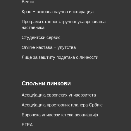
Вести
Крас – вековна научна инспирација
Програми сталног стручног усавршавања
наставника
Студентски сервис
Online настава – упутства
Лице за заштиту података о личности
Спољни линкови
Асоцијација европских универзитета
Асоцијација просторних планера Србије
Европска универзитетска асоцијација
ЕГЕА