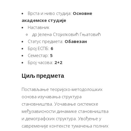
Врста и ниво студија:
Основне
академске студије
Наставник
др Јелена Стојилковић Гњатовић
Статус предмета:
Обавезан
Број ЕСПБ:
6
Семестар:
5
Број часова:
2+2
Циљ предмета
Постављање теоријско-методолошких
основа изучавања структура
становништва. Уочавање системске
међузависности динамике становништва
и демографских структура. Увођење у
савременије контексте тумачења полних