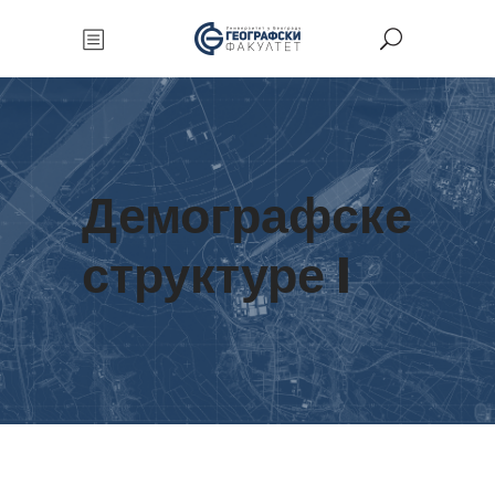
Демографске
структуре I