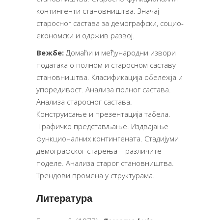
контингенти становништва. Значај
старосног састава за демографски, социо-
економски и одржив развој.
Вежбе:
Домаћи и међународни извори
података о полном и старосном саставу
становништва. Класификација обележја и
упоредивост. Анализа полног састава.
Анализа старосног састава.
Конструисање и презентација табела.
Графичко представљање. Издвајање
функционалних контингената. Стадијуми
демографског старења – различите
поделе.
Анализа старог становништва.
Трендови промена у структурама.
Литература