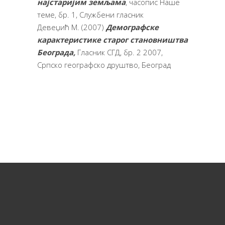
најстаријим земљама
, часопис Наше
теме, бр. 1, Службени гласник
Девеџић М. (2007)
Демографске
карактеристике старог становништва
Београда,
Гласник СГД, бр. 2 2007,
Српско географско друштво, Београд