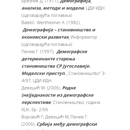
Брезник Д. (1977),
Демографија,
анализа, методи и модели
,
ЦДИ ИДН
(одговарајућа поглавља)
Baletić- Wertheimer A. (1982),
Демографија – становништво и
економски развитак
,
Информатор
(одговарајућа поглавља)
Пенев Г
.
(1997),
Демографске
детерминанте старења
становништва СР Југославије.
Моделски приступ
,
„Становништво“ 3-
4/97, ЦДИ ИДН.
Девеџић М. (2006),
Родне
(не)једнакости из демографске
перспективе
, Становништво, година
XLIV, бр. 2/06
Војковић Г, Девеџић М, Пенев Г.
(2006),
Србија међу демографски