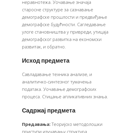
неравнотежа. Уочавање значаја
старосне структуре за сазнавање
демографске прошлости и предвиђање
демографске будућности. Сагледавање
улоге становништва у привреди, утицаја
демографског развитка на економски
развитак, и обратно.
Исход предмета
Савладавање техника анализе, и
аналитичко-синтезног тумачења
података. Уочавање демографских
процеса. Стицање апликативних знања.
Садржај предмета
Предавања:
Теоријско методолошки
приступи изучавању структура