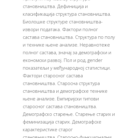
становништва. Дефиниција и
класификација структура становништва.
Биолошке структуре становништва-
извори података. Фактори полног
састава становништва. Структура по полу
и технике њене анализе. Неравнотеже
полног састава, значај за демографски и
економски развој. Пол и род, gender
показатељи у међународној статистици.
Фактори старосног састава
становништва. Старосна структура
становништва и демографске технике
њене анализе.
Емпиријски типови
старосног састава становништва.
Демографско старење. Старење старих и
феминизација старих. Демографске
карактеристике старог
становништва.
Старосно-функционални