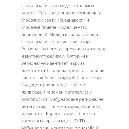
Глобализација као модел економског
развоја. Транснационалне компаније у
глобалном свету. Неједнакости и
глобалне поделе (модел центар –
периферија). Медији и глобализација.
Глобализација и регионализација.
Регионални приступ проучавању култура
и мултикултурализам. Културни и
регионални идентитет и криза
идентитета. Глобална мрежа и глобални
систем. Глобализација урбаног развоја.
Градоцентрични модел светске
привреде. Феномен мегаполиса и
олигополиса. Међународне регионалне
интеграције – типови, карактеристике,
размештај. Европска унија. Светска
трговинска организација (ГАТТ).
Међународни монетарни фонд (ММФ).