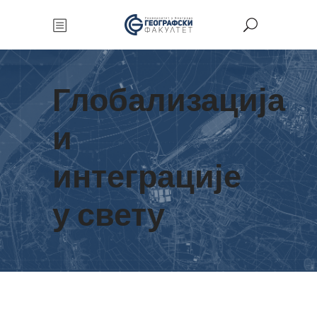
Глобализација
и
интеграције
у свету