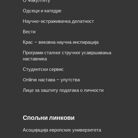
О Факултету
Одсеци и катедре
Научно-истраживачка делатност
Вести
Крас – вековна научна инспирација
Програми сталног стручног усавршавања
наставника
Студентски сервис
Online настава – упутства
Лице за заштиту података о личности
Спољни линкови
Асоцијација европских универзитета