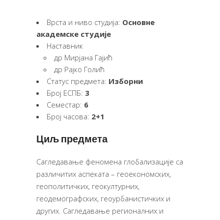
Врста и ниво студија:
Основне
академске студије
Наставник
др Мирјана Гајић
др Рајко Голић
Статус предмета:
Изборни
Број ЕСПБ:
3
Семестар:
6
Број часова:
2+1
Циљ предмета
Сагледавање феномена глобализације са
различитих аспеката – геоекономских,
геополитичких, геокултурних,
геодемографских, геоурбанистичких и
других. Сагледавање регионалних и