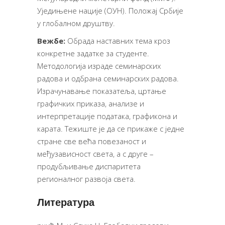
Уједињене нације (ОУН). Положај Србије
у глобалном друштву.
Вежбе:
Обрада наставних тема кроз
конкретне задатке за студенте.
Методологија израде семинарских
радова и одбрана семинарских радова.
Израчунавање показатеља, цртање
графичких приказа, анализе и
интерпретације података, графикона и
карата. Тежиште је да се прикаже с једне
стране све већа повезаност и
међузависност света, а с друге –
продубљивање диспаритета
регионалног развоја света.
Литература