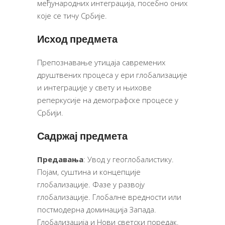
међународних интеграција, посебно оних
које се тичу Србије.
Исход предмета
Препознавање утицаја савремених
друштвених процеса у ери глобализације
и интеграције у свету и њихове
реперкусије на демографске процесе у
Србији.
Садржај предмета
Предавања
: Увод у геоглобалистику.
Појам, суштина и концепције
глобализације. Фазе у развоју
глобализације. Глобалне вредности или
постмодерна доминација Запада.
Глобализација и Нови светски поредак.