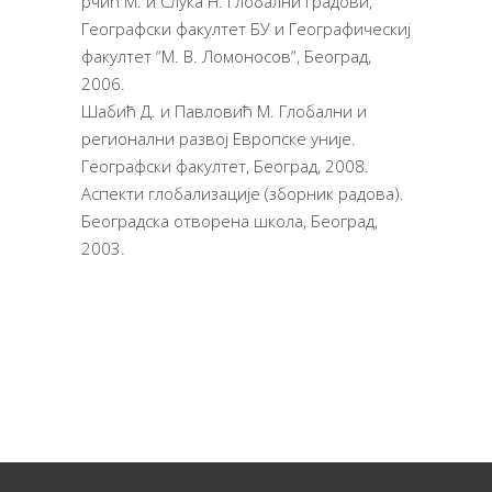
рчић М. и Слука Н. Глобални градови,
Географски факултет БУ и Географическиј
факултет “М. В. Ломоносов”, Београд,
2006.
Шабић Д. и Павловић М. Глобални и
регионални развој Европске уније.
Географски факултет, Београд, 2008.
Аспекти глобализације (зборник радова).
Београдска отворена школа, Београд,
2003.