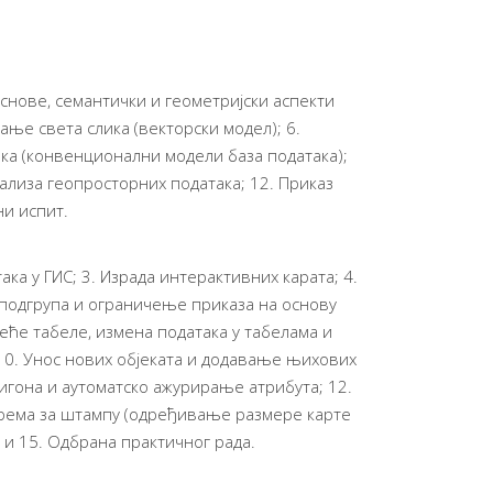
основе, семантички и геометријски аспекти
ање света слика (векторски модел); 6.
ака (конвенционални модели база података);
ализа геопросторних података; 12. Приказ
ни испит.
ка у ГИС; 3. Израда интерактивних карата; 4.
 подгрупа и ограничење приказа на основу
еће табеле, измена података у табелама и
10. Унос нових објеката и додавање њихових
лигона и аутоматско ажурирање атрибута; 12.
рема за штампу (одређивање размере карте
 и 15. Одбрана практичног рада.