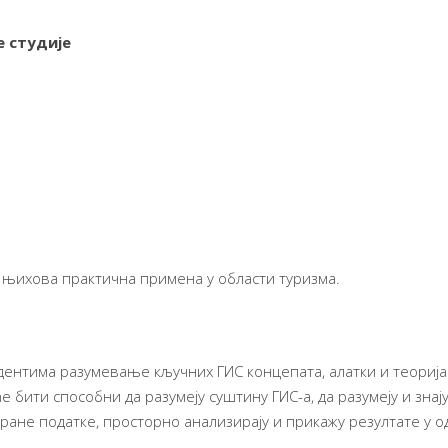
 студије
 њихова практична примена у области туризма.
дентима разумевање кључних ГИС концепата, алатки и теорија
бити способни да разумеју суштину ГИС-а, да разумеју и знају 
ране податке, просторно анализирају и прикажу резултате у 