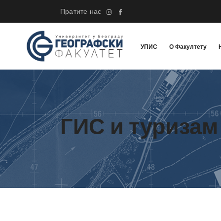
Пратите нас
УПИС
О Факултету
ГИС и туризам