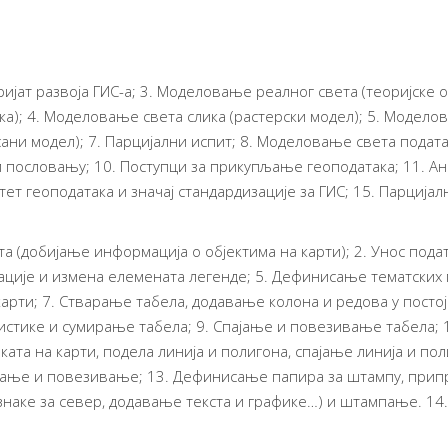
ијат развоја ГИС-а; 3. Моделовање реалног света (теоријске 
а); 4. Моделовање света слика (растерски модел); 5. Моделов
ани модел); 7. Парцијални испит; 8. Моделовање света подат
м пословању; 10. Поступци за прикупљање геоподатака; 11. Ан
тет геоподатака и значај стандардизације за ГИС; 15. Парцијал
 (добијање информација о објектима на карти); 2. Унос подата
ације и измена елемената легенде; 5. Дефинисање тематских
арти; 7. Стварање табела, додавање колона и редова у постој
истике и сумирање табела; 9. Спајање и повезивање табела; 
ката на карти, подела линија и полигона, спајање линија и по
ајање и повезивање; 13. Дефинисање папира за штампу, прип
знаке за север, додавање текста и графике…) и штампање. 14.