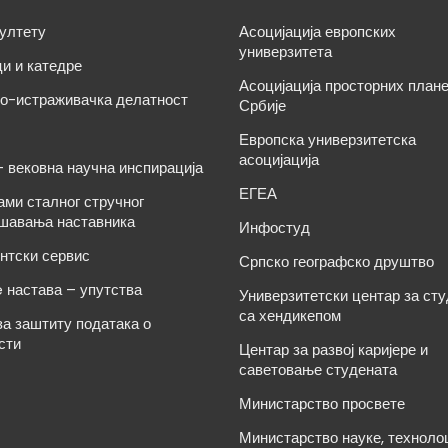
ултету
Асоцијација европских
универзитета
и и катедре
Асоцијација просторних план
о-истраживачка делатност
Србије
Европска универзитетска
асоцијација
– вековна научна инспирација
ЕГЕА
ами сталног стручног
шавања наставника
Инфостуд
нтски сервис
Српско географско друштво
e настава – упутства
Универзитетски центар за ст
са хендикепом
за заштиту података о
сти
Центар за развој каријере и
саветовање студената
Министарство просвете
Министарство науке, техноло