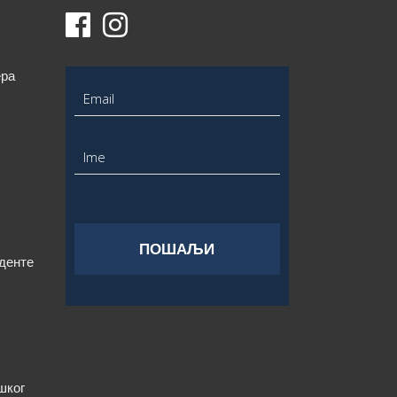
ера
уденте
шког