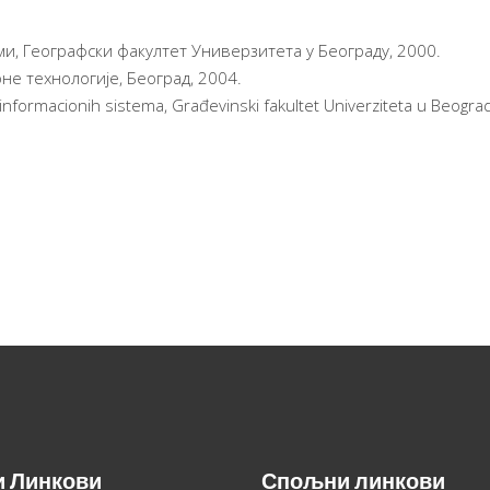
и, Географски факултет Универзитета у Београду, 2000.
не технологије, Београд, 2004.
h informacionih sistema, Građevinski fakultet Univerziteta u Beogra
и Линкови
Спољни линкови