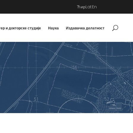
Ћир
Lat
En
ер и докторске студије
Наука
Издавачка делатност