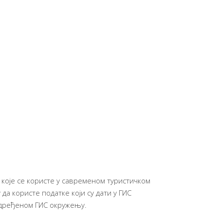
 које се користе у савременом туристичком
да користе податке који су дати у ГИС
одређеном ГИС окружењу.