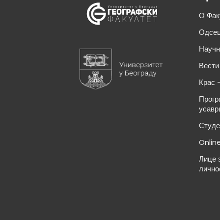
О Фак
Одсец
Научн
Вести
Крас 
Прогр
усавр
Студе
Onlin
Лице 
лично