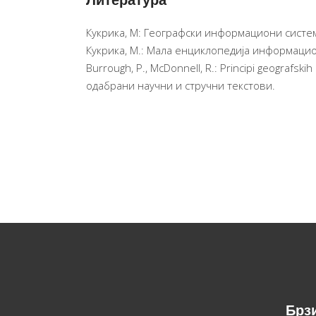
Литература
Кукрика, М: Географски информациони систем
Кукрика, М.: Мала енциклопедија информацио
Burrough, P., McDonnell, R.: Principi geografski
одабрани научни и стручни текстови.
Брз