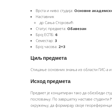
Врста и ниво студија:
Основне академске
Наставник
др Сања Стојковић
Статус предмета:
Обавезан
Број ЕСПБ:
6
Семестар:
3
Број часова:
2+3
Циљ предмета
Стицање основних знања из области ГИС-а и
Исход предмета
Предмет је конципиран тако да обезбеди сту
пословању. По завршетку наставе студенти ће 
окружењу, да формирају своје геореференци