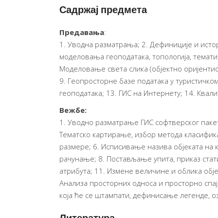
Садржај предмета
Предавања
:
1. Уводна разматрања; 2. Дефиницијe и истор
моделовања геоподатака, топологија, тематик
Моделовање света слика (објектно оријентис
9. Геопросторне базе података у туристичко
геоподатака; 13. ГИС на Интернету; 14. Квали
Вежбе:
1. Уводно разматрање ГИС софтверског пакета
Тематско картирање, избор метода класифик
размере; 6. Исписивање назива објеката на к
рачунање; 8. Постављање упита, приказ стат
атрибута; 11. Измене величине и облика обје
Анализа просторних односа и просторно сп
која ће се штампати, дефинисање легенде, о