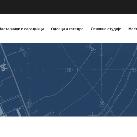
Наставници и сарадници
Одсеци и катедре
Основне студије
Маст